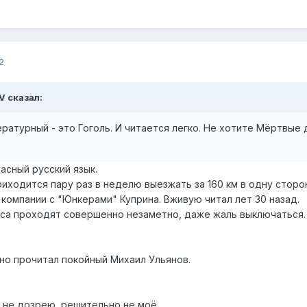
2
V
сказал:
ратурный - это Гоголь. И читается легко. Не хотите Мёртвые 
расный русский язык.
иходится пару раз в неделю выезжать за 160 км в одну сторо
омпании с "Юнкерами" Куприна. Вживую читал лет 30 назад.
аса проходят совершенно незаметно, даже жаль выключаться
о прочитал покойный Михаил Ульянов.
 не дозрею, решительно не моё.