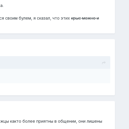
а.
я своим булем, я сказал, что этих
крыс можно и
жцы както более приятны в общении, они лишены