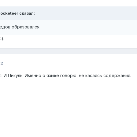
ocketeer
сказал:
едов образовался.
).
22
я. И Пикуль. Именно о языке говорю, не касаясь содержания.