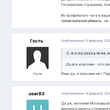
Гоголевские страшилки, пож
Из профильного чата в ваца
тупой лопатой убивать.
не 
Гость
Опубликовано
12 февраля, 20
В 11.02.2022 в 19:44,
Н
Да все классики - это п
Язык да, а классики нет. Па
Гости
user83
Опубликовано
14 февраля, 20
Да уж, жителям Московы вс
мерзкого налета столичног