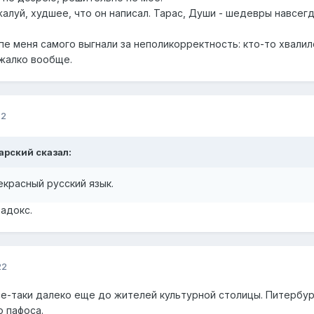
алуй, худшее, что он написал. Тарас, Души - шедевры навсегд
пе меня самого выгнали за неполикорректность: кто-то хвалилс
жалко вообще.
22
арский
сказал:
рекрасный русский язык.
радокс.
22
е-таки далеко еще до жителей культурной столицы. Питербур
о пафоса.