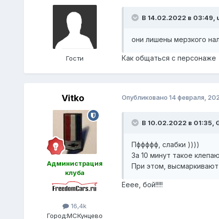
В 14.02.2022 в 03:49,
они лишены мерзкого нал
Как общаться с персонаже у
Гости
Vitko
Опубликовано
14 февраля, 20
В 10.02.2022 в 01:35,
G
Пффффф, слабки ))))
За 10 минут такое клепают
Администрация
При этом, высмаркивают 
клуба
Ееее, бой!!!!!
16,4k
Город:
МСКунцево