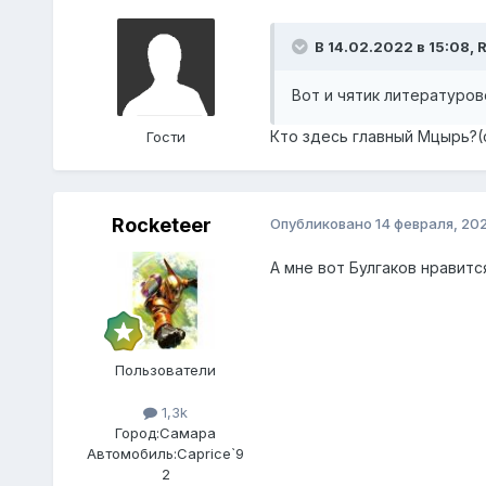
В 14.02.2022 в 15:08,
R
Вот и чятик литературов
Кто здесь главный Мцырь?(с
Гости
Rocketeer
Опубликовано
14 февраля, 20
А мне вот Булгаков нравитс
Пользователи
1,3k
Город:
Самара
Автомобиль:
Caprice`9
2