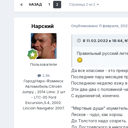
НАЗАД
1
2
Страница 2 из 2
Нарский
Опубликовано
11 февраля, 202
В 11.02.2022 в 18:44,
N
Правильный русский лите
Пользователи
Да все классики - это прек
2,8k
Последние пару месяцев пр
Город:
Наро-Фоминск
Последнюю неделю езжу в к
Автомобиль:
Citroёn
Эти два-два с половиной ч
Jumpy , 2014 Limo: 2 шт
С аудиокнигой, конечно.
- LTC-05 Ford
Excursion,5.4, 2002.
"Мертвые души" изумительн
Lincoln Navigator 2007.
Лесков - чудо, как хорош.
До Толстого надо созреть.
До Достоевского я никогда