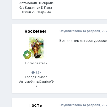
Автомобиль:
Шевроле
б/у Кадиллак D Папин
Джып ZJ Седан JA
Rocketeer
Опубликовано
14 февраля, 20
Вот и чятик литературовед
Пользователи
1,3k
Город:
Самара
Автомобиль:
Caprice`9
2
Гость
Опубликовано
14 февраля, 20