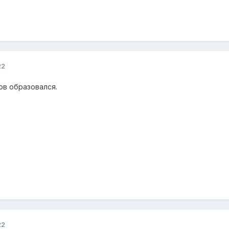
22
ов образовался.
22