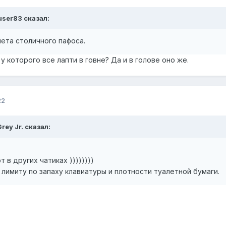
user83
сказал:
ета столичного пафоса.
 которого все лапти в говне? Да и в голове оно же.
22
rey Jr.
сказал:
 в других чатиках ))))))))
лимиту по запаху клавиатуры и плотности туалетной бумаги.