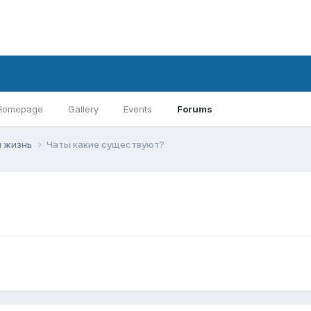
Homepage
Gallery
Events
Forums
 жизнь
Чаты какие существуют?