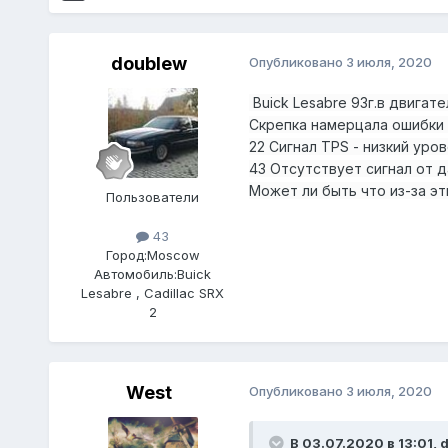
doublew
Опубликовано
3 июля, 2020
Buick Lesabre 93г.в
двигате
Скрепка намерцала ошибки 
22 Сигнал TPS - низкий уро
43 Отсутствует сигнал от 
Может ли быть что из-за э
Пользователи
43
Город:
Moscow
Автомобиль:
Buick
Lesabre , Cadillac SRX
2
West
Опубликовано
3 июля, 2020
В 03.07.2020 в 13:01,
d