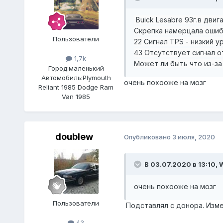
Buick Lesabre 93г.в
двига
Скрепка намерцала ошиб
Пользователи
22 Сигнал TPS - низкий у
43 Отсутствует сигнал о
1,7k
Может ли быть что из-за
Город:
маленький
Автомобиль:
Plymouth
очень похооже на мозг
Reliant 1985 Dodge Ram
Van 1985
doublew
Опубликовано
3 июля, 2020
В 03.07.2020 в 13:10,
W
очень похооже на мозг
Пользователи
Подставлял с донора. Изме
43