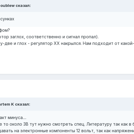
oublew
сказал:
рсунках
афом?
отор заглох, соответственно и сигнал пропал).
у-две и глох - регулятор ХХ накрылся. Нам подходит от какой-
artem K
сказал:
т минуса....
 то около 3В тут нужно смотреть спец. Литературу так как 
вать на электронные компоненты 12 вольт, так как напряжени