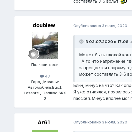
составлять 3-6 вольт.
doublew
Опубликовано
3 июля, 2020
В 03.07.2020 в 17:08,
Может быть плохой контак
А то что напряжение где
Пользователи
запрещается напрямую да
может составлять 3-6 в
43
Город:
Moscow
Блин, минус на что? Как оп
Автомобиль:
Buick
Я уже отчаялся, появилось 
Lesabre , Cadillac SRX
пасскея. Минус вполне мог 
2
Ar61
Опубликовано
3 июля, 2020