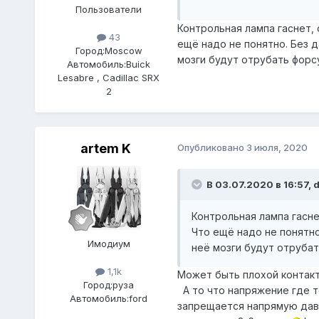
Пользователи
Контрольная лампа гаснет, 
43
ещё надо не понятно. Без 
Город:
Moscow
мозги будут отрубать форс
Автомобиль:
Buick
Lesabre , Cadillac SRX
2
artem K
Опубликовано
3 июля, 2020
В 03.07.2020 в 16:57,
d
Контрольная лампа гаснет
Что ещё надо не понятно
Имодиум
неё мозги будут отрубат
1,1k
Может быть плохой контакт 
Город:
руза
А то что напряжение где т
Автомобиль:
ford
запрещается напрямую дава