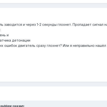
ль заводится и через 1-2 секунды глохнет. Пропадает сигнал н
:
вень и
датчика детонации
тих ошибок двигатель сразу глохнет? Или я неправильно нашёл
oublew
сказал: