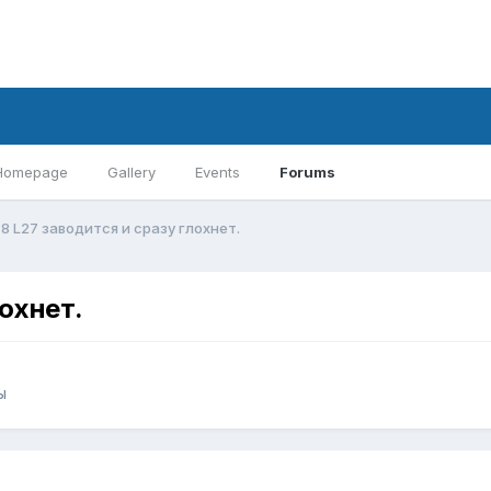
Homepage
Gallery
Events
Forums
8 L27 заводится и сразу глохнет.
лохнет.
ы