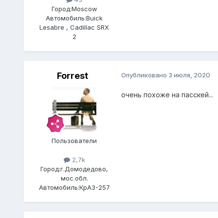
Город:
Moscow
Автомобиль:
Buick
Lesabre , Cadillac SRX
2
Forrest
Опубликовано
3 июля, 2020
очень похоже на пасскей...
Пользователи
2,7k
Город:
г.Домодедово,
мос.обл.
Автомобиль:
КрАЗ-257