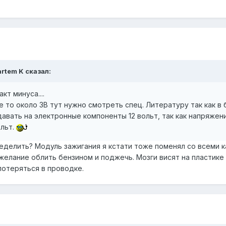
artem K
сказал:
т минуса....
 то около 3В тут нужно смотреть спец. Литературу так как 
вать на электронные компоненты 12 вольт, так как напряжени
ольт.
ределить? Модуль зажигания я кстати тоже поменял со всеми 
желание облить бензином и поджечь. Мозги висят на пластике 
потеряться в проводке.