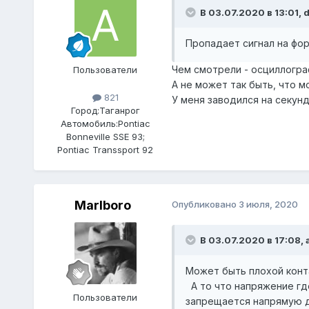
В 03.07.2020 в 13:01,
d
Пропадает сигнал на фо
Чем смотрели - осциллогр
Пользователи
А не может так быть, что м
821
У меня заводился на секунд
Город:
Таганрог
Автомобиль:
Pontiac
Bonneville SSE 93;
Pontiac Transsport 92
Marlboro
Опубликовано
3 июля, 2020
В 03.07.2020 в 17:08,
Может быть плохой контак
А то что напряжение где
Пользователи
запрещается напрямую да