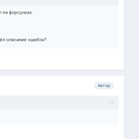
л на форсунках.
шёл описание ошибок?
Автор