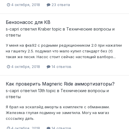
4 октября, 2018
23 ответа
Бензонасос для КВ
s-capri
ответил
Kraber
topic в
Технические вопросы и
ответы
У меня на фкв92 с родными редукционником 2.0 при нажатии
на гашетку 2.5. подумал что мало купил стандарт без (т)
такая же песня. Насос стоит сейчас настоящий валборо...
4 октября, 2018
14 ответов
Как проверить Magneric Ride аммортизаторы?
s-capri
ответил
13th
topic в
Технические вопросы и
ответы
Я брал на эскалэйд аморты в комплекте с обманками.
Железяка глупая подмену не заметила. Могу на магаз
ссссылку дать.
4 октября, 2018
14 ответов