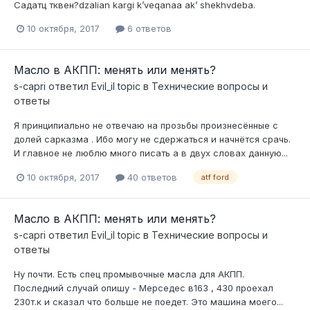
Садатц тквен?dzalian kargi k’veqanaa ak’ shekhvdeba.
10 октября, 2017
6 ответов
Масло в АКПП: менять или менять?
s-capri
ответил
Evil_il
topic в
Технические вопросы и
ответы
Я принципиально не отвечаю на прозьбы произнесённые с
долей сарказма . Ибо могу не сдержаться и начнётся срачь.
И главное не люблю много писать а в двух словах данную...
10 октября, 2017
40 ответов
atf ford
Масло в АКПП: менять или менять?
s-capri
ответил
Evil_il
topic в
Технические вопросы и
ответы
Ну почти. Есть спец промывочные масла для АКПП.
Последний случай опишу - Мерседес в163 , 430 проехал
230т.к и сказал что больше не поедет. Это машина моего...