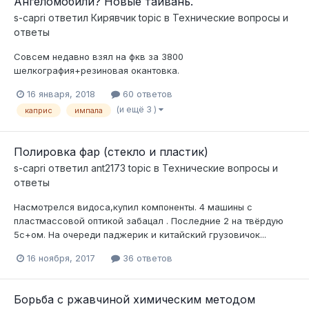
Ангеломобили? Новые тайвань.
s-capri
ответил
Кирявчик
topic в
Технические вопросы и
ответы
Совсем недавно взял на фкв за 3800
шелкография+резиновая окантовка.
16 января, 2018
60 ответов
(и ещё 3 )
каприс
импала
Полировка фар (стекло и пластик)
s-capri
ответил
ant2173
topic в
Технические вопросы и
ответы
Насмотрелся видоса,купил компоненты. 4 машины с
пластмассовой оптикой забацал . Последние 2 на твёрдую
5с+ом. На очереди паджерик и китайский грузовичок...
16 ноября, 2017
36 ответов
Борьба с ржавчиной химическим методом