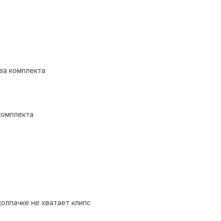
два комплекта
 комплекта
колпачке не хватает клипс