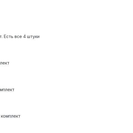
. Есть все 4 штуки
плект
омплект
а комплект