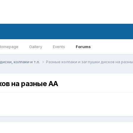
Homepage
Gallery
Events
Forums
диски, колпаки и т.п.
Разные колпаки и заглушки дисков на разн
ков на разные АА