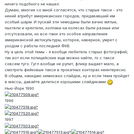
ничего подобного не нашел.
Думаю, многие со мной согласятся, что старые такси - это
некий атрибут американских городов, придававший им
особый шарм. И пускай эти чемоданы были вечно мятые,
пыхтели и кряхтели, колпаки на колесах были разные или
отсутсвовали, но все-таки это особое направление
американской автокультуры, которое, наверное, умрет с
уходом с работы последней ФКВ.
Ну а цель этой темы - я вообще любитель старых фотографий,
так вот если полицейские еще можно найти, то с такси
совсем туго. Гугл вообще не рулит, фликр выдает мало, а
смотреть фейковые такси в прокатных конторах неинтересно.
В-общем, накидаю немножко слайдов, ну и если тема пройдет
в массы, давайте делиться хорошими слайдиками
Нью-Йорк 1990
1996
1997