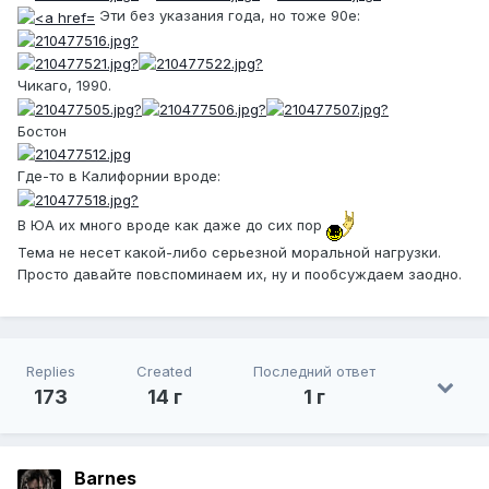
Эти без указания года, но тоже 90е:
Чикаго, 1990.
Бостон
Где-то в Калифорнии вроде:
В ЮА их много вроде как даже до сих пор
Тема не несет какой-либо серьезной моральной нагрузки.
Просто давайте повспоминаем их, ну и пообсуждаем заодно.
Replies
Created
Последний ответ
173
14 г
1 г
Barnes