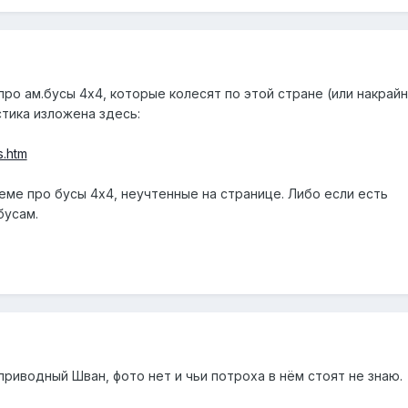
ро ам.бусы 4х4, которые колесят по этой стране (или накрайн
стика изложена здесь:
s.htm
еме про бусы 4х4, неучтенные на странице. Либо если есть
бусам.
риводный Шван, фото нет и чьи потроха в нём стоят не знаю.