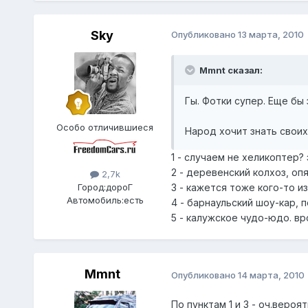
Sky
Опубликовано
13 марта, 2010
Mmnt сказал:
Гы. Фотки супер. Еще бы 
Особо отличившиеся
Народ хочит знать своих 
1 - случаем не хеликоптер?
2 - деревенский колхоз, оп
2,7k
3 - кажется тоже кого-то и
Город:
дороГ
Автомобиль:
есть
4 - барнаульский шоу-кар, 
5 - калужское чудо-юдо. вр
Mmnt
Опубликовано
14 марта, 2010
По пунктам 1 и 3 - оч.вероят