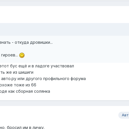
знать - откуда дровишки...
гироев...
 этот бус ещё и в ладоге участвовал
ять же из шишиги
з авто.ру или другого профильного форума
похоже тоже из 66
оде как сборная солянка
Авт
но, бросил им в личку.