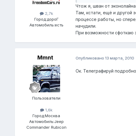
Чтож я, шван от эконолайна 
Там, кстати, ещё и другой 
2,7k
процессе работы, но спере
Город:
дороГ
Автомобиль:
есть
начудили.
При возможности сфоткаю э
Mmnt
Опубликовано
13 марта, 2010
Ок. Телеграфируй подробно
Пользователи
1,6k
Город:
Москва
Автомобиль:
Jeep
Commander Rubicon