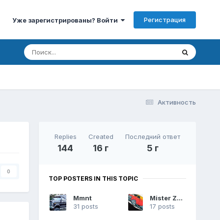
Регистрация
Уже зарегистрированы? Войти
Активность
Replies
Created
Последний ответ
144
16 г
5 г
0
TOP POSTERS IN THIS TOPIC
Mmnt
Mister Zenzi
31 posts
17 posts