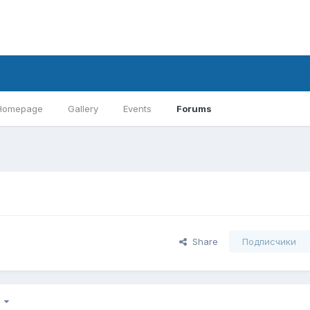
Homepage
Gallery
Events
Forums
Share
Подписчики
6