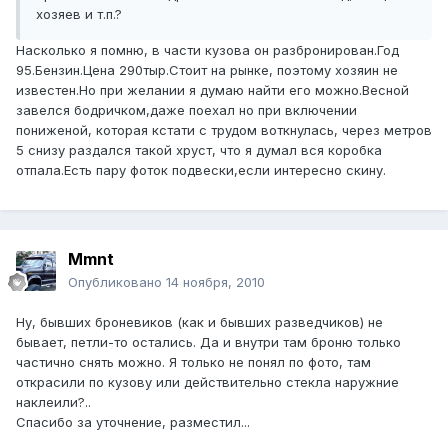
хозяев и т.п.?
Насколько я помню, в части кузова он разбронирован.Год
95.Бензин.Цена 290тыр.Стоит на рынке, поэтому хозяин не
известен.Но при желании я думаю найти его можно.Весной
завелся бодричком,даже поехал но при включении
пониженой, которая кстати с трудом воткнулась, через метров
5 снизу раздался такой хруст, что я думал вся коробка
отпала.Есть пару фоток подвески,если интересно скину.
Mmnt
Опубликовано
14 ноября, 2010
Ну, бывших броневиков (как и бывших разведчиков) не
бывает, петли-то остались. Да и внутри там броню только
частично снять можно. Я только не понял по фото, там
открасили по кузову или действительно стекла наружние
наклеили?..
Спасибо за уточнение, разместил...