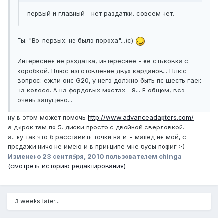
первый и главный - нет раздатки. совсем нет.
Гы. "Во-первых: не было пороха"...(с)
Интереснее не раздатка, интереснее - ее стыковка с
коробкой. Плюс изготовление двух карданов... Плюс
вопрос: ежли оно G20, у него должно быть по шесть гаек
на колесе. А на фордовых мостах - 8... В общем, все
очень запущено...
ну в этом может помочь
http://www.advanceadapters.com/
а дырок там по 5. диски просто с двойной сверловкой.
а.. ну так что б расставить точки на и. - мапед не мой, с
продажи ничо не имею и в принципе мне бусы пофиг :-)
Изменено
23 сентября, 2010
пользователем chinga
(смотреть историю редактирования)
3 weeks later...