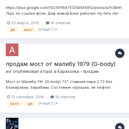
https://plus.google.com/103741164751256565812/posts/a7n38Hh
7bpL по ссылке фоты. Диф живой.Блок работал .Ну пять лет
назад когда я нем ездил С виду очень приличный.
23 марта, 2015
10 ответов
Подшипники я б поменял ( на любителя) Вынут из моста при
(и ещё 1 )
gm
мост
добыче ГП для камары- теперь жгу на 3.73. Можно всунуть на
каприсий ме...
продам мост от малибу 1979 (G-body)
avr
опубликовал a topic в
Барахолка - продам
Мост от Малибу 79г (G-body) 7.5", главная пара 2.73 без
блокировки, барабаны. Состояние хорошее, не люфтит.
Новая цена 10т. Также есть почти все по подвеске для G-
12 сентября, 2014
10 ответов
body с хорошими неразболтанными шаровыми, рулевой
(и ещё 2 )
мост
gm
редуктор с ГУР и трапецией, главный тормозной с колдуном
и всеми трубками и передними...