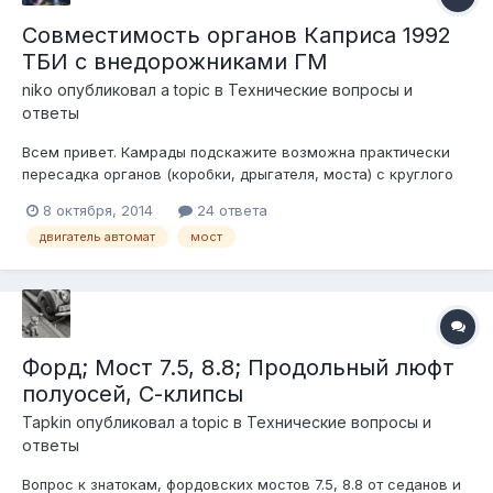
Совместимость органов Каприса 1992
ТБИ с внедорожниками ГМ
niko
опубликовал a topic в
Технические вопросы и
ответы
Всем привет. Камрады подскажите возможна практически
пересадка органов (коробки, дрыгателя, моста) с круглого
полиса шеви 1992 во внедорожники ГМ. Если да то каких лет
8 октября, 2014
24 ответа
и генераций. А также в ВЭНы?
двигатель автомат
мост
Форд; Мост 7.5, 8.8; Продольный люфт
полуосей, С-клипсы
Tapkin
опубликовал a topic в
Технические вопросы и
ответы
Вопрос к знатокам, фордовских мостов 7.5, 8.8 от седанов и