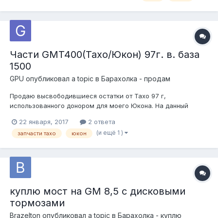
дюймовый мост Ford — самый прочный. Всё благодаря
большому гипоидному сме...
Части GMT400(Тахо/Юкон) 97г. в. база
1500
GPU
опубликовал a topic в
Барахолка - продам
Продаю высвободившиеся остатки от Тахо 97 г,
использованного донором для моего Юкона. На данный
момент, можно забрать все что монтируется на раме, кроме
22 января, 2017
2 ответа
мотора одним куском. Состояние ближе к оч хор.Машина
(и ещё 1 )
запчасти тахо
юкон
столиц и крупных городов не видела. От кузова могу
отрезать части. Целиком- есть пробле...
куплю мост на GM 8,5 с дисковыми
тормозами
Brazelton
опубликовал a topic в
Барахолка - куплю