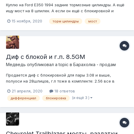
Куплю на Ford E350 1994 задние тормозные цилиндры. А ещё
ищу мост на 8 шпилек. А если он ещё с блокировкой и
дисковыми тормозами, то вообще счастье. Можно сразу на
15 ноября, 2020
торм цилиндры
мост
телегу/вацап, здесь далеко не сразу замечаю сообщения.
+79523665855
Диф с блокой и г.п. 8.5GM
Медведь
опубликовал a topic в
Барахолка - продам
Продается диф с блокировкой для пары 3.08 и выше,
полуоси на 28шлицов, г.п тоже в комплекте: 2.56 все в
состоянии оч. хор.б/у, почти без пробега, все для моста
21 апреля, 2020
18 ответов
8.5GM прайс: 15к rl=https://radikal.ru][/url
(и ещё 3 )
дифференциал
блокировка
Chevrolet Trailblazer мосты, раздатки,