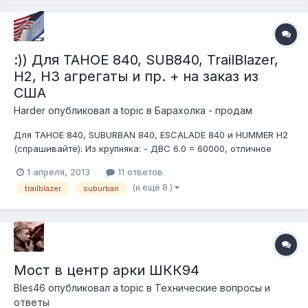
:)) Для TAHOE 840, SUB840, TrailBlazer,
H2, H3 агрегаты и пр. + на заказ из
США
Harder
опубликовал a topic в
Барахолка - продам
Для TAHOE 840, SUBURBAN 840, ESCALADE 840 и HUMMER H2
(спрашивайте): Из крупняка: - ДВС 6.0 = 60000, отличное
состояние, НО: пробита правая клап. крышка, согнут клапан.
1 апреля, 2013
11 ответов
Впуск целый. Пробег был 56000 миль. - Раздатка NV246
(и ещё 8 )
trailblazer
suburban
(AWD) = 25000 под 4L60E - Раздатка NV 149 (FULLTIME) от
Escalade (с ви...
Мост в центр арки ШКК94
Bles46
опубликовал a topic в
Технические вопросы и
ответы