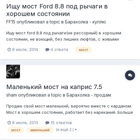
Ищу мост Ford 8.8 под рычаги в
хорошем состоянии
FF15
опубликовал a topic в
Барахолка - куплю
Ищу мост ford 8.8 под рычаги(не рессорный) в хорошем
состоянии, не воющий, без лишних люфтов, с живыми
полуосями(не болтающимися, не люфтящими в соединении с
8 июля, 2014
4 ответа
мост
сателлитами дифа). Под пять или четыре шпильки, ГП
особого значения не имеет, но можно покороче чем 2.73)),
без блокировки. Желательно в Москв...
Маленький мост на каприс 7.5
sham
опубликовал a topic в
Барахолка - продам
Продаю свой мост маленький, вероятно вместе с карданом.
Мост в хорошем состоянии, работает без нареканий. Больше
ничего сказать не могу, ибо не лазил. Причина продажи
8 июля, 2013
15 ответов
традиционна: большой мост с блокировкой, дисковыми
(и ещё 2 )
мост
маленький
тормозами и так далее. Мост с барабанами и всей требухой
- 10 тысяч. (колодки ты...