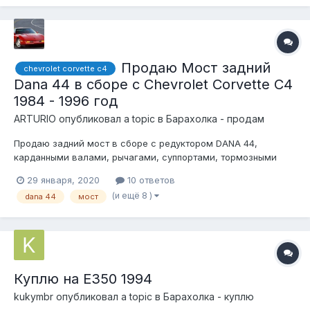
Продаю Мост задний
chevrolet corvette c4
Dana 44 в сборе с Chevrolet Corvette C4
1984 - 1996 год
ARTURIO
опубликовал a topic в
Барахолка - продам
Продаю задний мост в сборе с редуктором DANA 44,
карданными валами, рычагами, суппортами, тормозными
дисками, наконечниками, амортизаторами, стабилизатором,
29 января, 2020
10 ответов
ступицами, крепежом.Мост куплен из Америки, без пробега
(и ещё 8 )
dana 44
мост
по РФ с Chevrolet Corvette C4 (Шевроле Корвет) 1984 - 1996
год выпуска!Также есть в про...
Куплю на E350 1994
kukymbr
опубликовал a topic в
Барахолка - куплю