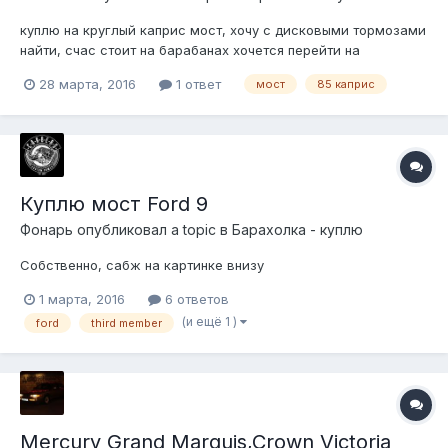
куплю на круглый каприс мост, хочу с дисковыми тормозами
найти, счас стоит на барабанах хочется перейти на
дисковые, стоят вроде на шевроле импала и полицейских
28 марта, 2016
1 ответ
мост
85 каприс
каприсах.
Куплю мост Ford 9
Фонарь
опубликовал a topic в
Барахолка - куплю
Собственно, сабж на картинке внизу
1 марта, 2016
6 ответов
(и ещё 1 )
ford
third member
Mercury Grand Marquis,Crown Victoria