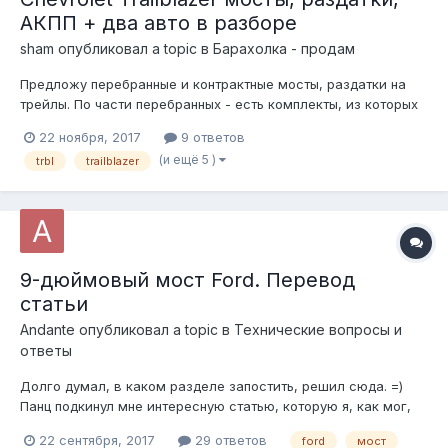
АКПП + два авто в разборе
sham
опубликовал a topic в
Барахолка - продам
Предложу перебранные и контрактные мосты, раздатки на
трейлы. По части перебранных - есть комплекты, из которых
собирается готовый мост или раздатка, срок по сборке 1-2
22 ноября, 2017
9 ответов
дня. На выходе получается полностью обслуженный агрегат,
(и ещё 5 )
trbl
trailblazer
в котором поменяно все, что требует внимания. Сальники -
оригинал, подшип...
9-дюймовый мост Ford. Перевод
статьи
Andante
опубликовал a topic в
Технические вопросы и
ответы
Долго думал, в каком разделе запостить, решил сюда. =)
Панц подкинул мне интересную статью, которую я, как мог,
перевёл с английского. Выкладываю на суд общественности
22 сентября, 2017
29 ответов
ford
мост
- и прошу поправить, если где невольно накосячил. 9-