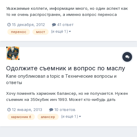
Уважаемые коллеги, информации много, но один аспект как
то не очень распространен, а именно вопрос переноса
заднего моста круглого открытоарочного каприса в центр
15 декабря, 2012
41 ответ
арки. Для сего процесса существуют наборы, например
(и ещё 1 )
перенос
мост
такой. Написано, что данный набор содержит все, что надо и
при этом каких-либо д...
Одолжите съемник и вопрос по маслу
Kane
опубликовал a topic в
Технические вопросы и
ответы
Хочу поменять хармоник балансер, но не получается. Нужен
съемник на 350кубик инч 1993. Может кто-нибудь дать
погонять. И еще вопрос... Хочу заменить масло в мосту с
12 января, 2013
10 ответов
блокировкой на роадмастер 1993. Какое выбрать масло и
(и ещё 1 )
хармоник б
алансер
присадку для блокировки.