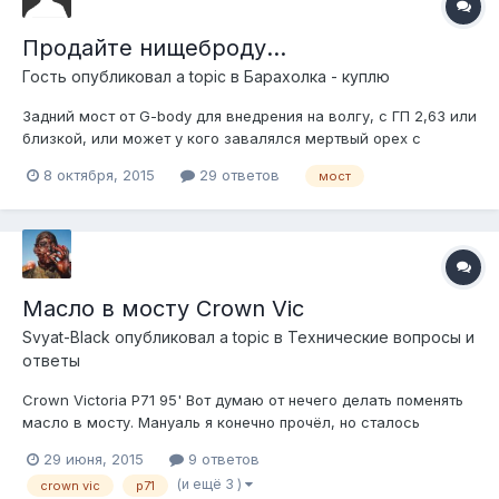
Продайте нищеброду...
Гость опубликовал a topic в
Барахолка - куплю
Задний мост от G-body для внедрения на волгу, с ГП 2,63 или
близкой, или может у кого завалялся мертвый орех с
подшипниками и сателитами под 26 шлицов от такого моста.
8 октября, 2015
29 ответов
мост
Или любой, можно фордомост с подобной парой главное
чтоб по ширине не больше моста 3110.
Масло в мосту Crown Vic
Svyat-Black
опубликовал a topic в
Технические вопросы и
ответы
Crown Victoria P71 95' Вот думаю от нечего делать поменять
масло в мосту. Мануаль я конечно прочёл, но сталось
неясным, каков объём масла необходим для замены?
29 июня, 2015
9 ответов
Поделитесь опытом и нюансами если кто менял.
(и ещё 3 )
crown vic
p71