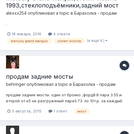
1993,стеклоподъёмники,задний мост
alexxx254
опубликовал a topic в
Барахолка - продам
.
18 января, 2016
4 ответа
(и ещё 4 )
mercury grand marquis
crown victoria
продам задние мосты
behringer
опубликовал a topic в
Барахолка - продам
продам задние мосты. один от бронко ,форд8.8 пара 3.55.и
второй от к5 не разгруженый пара3.73. по 10т.р. за каждый.
3 августа, 2015
1 ответ
мост