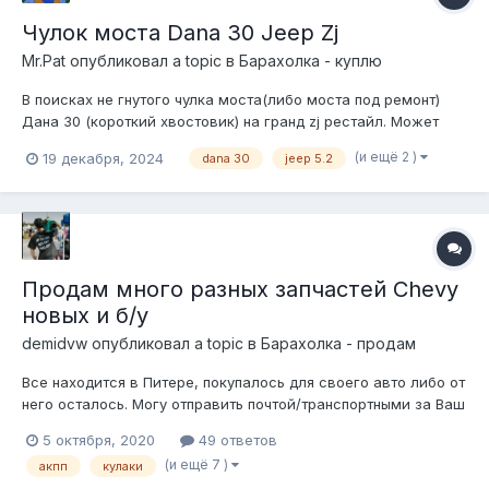
Чулок моста Dana 30 Jeep Zj
Mr.Pat
опубликовал a topic в
Барахолка - куплю
В поисках не гнутого чулка моста(либо моста под ремонт)
Дана 30 (короткий хвостовик) на гранд zj рестайл. Может
валяется у кого, место занимает
(и ещё 2 )
19 декабря, 2024
dana 30
jeep 5.2
Продам много разных запчастей Chevy
новых и б/у
demidvw
опубликовал a topic в
Барахолка - продам
Все находится в Питере, покупалось для своего авто либо от
него осталось. Могу отправить почтой/транспортными за Ваш
счет либо передать с кем-то после оплаты. Связь/вопросы
5 октября, 2020
49 ответов
лучше по телефону/WhatsUp/Telegram 8981772ЧЧ55, здесь в
(и ещё 7 )
акпп
кулаки
личке могу пропустить. Фото по запросу. 1. К...