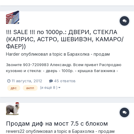
!!! SALE !!! по 1000р.: ДВЕРИ, СТЕКЛА
(КАПРИС, АСТРО, ШЕВИВЭН, КАМАРО/
ФАЕР))
Harder
опубликовал a topic в
Барахолка - продам
Звоните 903-7209983 Александр. Всем привет Распродаю
кузовню и стекла: - дверь - 1000р. - крышка багажника -
1000р. - опускное стекло - 1000р. - бампер – 1000р. - заднее
11 августа, 2012
45 ответов
стекло (каприс, фаер/камаро) - 2500р. - капот 1000 - 1500
(и ещё 8 )
двс
акпп
(есть на фаер 3ген, Астро, Шевивэн, Каприс) Также много
про...
Продам диф на мост 7.5 с блоком
rewers22
опубликовал a topic в
Барахолка - продам