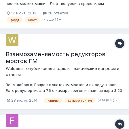
прочих мелких машин. Люфт полуоси в продольном
направлении какой допустим? На вывешенной машине, при
17 июня, 2013
28 ответов
попытке двигать колесо от моста-к мосту, чувствуется люфт.
(и ещё 1 )
форд
мост
Он и раньше был, но вот теперь меня он почему-то
обеспокоил. Как излечит...
Взаимозаменяемость редукторов
мостов ГМ
Woldemar
опубликовал a topic в
Технические вопросы и
ответы
Всем доброго. Вопрос к знатокам мостов и их редукторов.
Есть редуктор моста 7.6 с камаро триген и главная пара 3,23
к нему очхорбу. Есть гражданский каприз из подписи с парой
(и ещё 3 )
28 июля, 2014
каприз
камаро триген
2,56 и мостом 7.5. Встанет ли редуктор 7.6 с парой в сборе из
камаровского моста в капризий мост 7.5? Вроде как на всех
сайт...