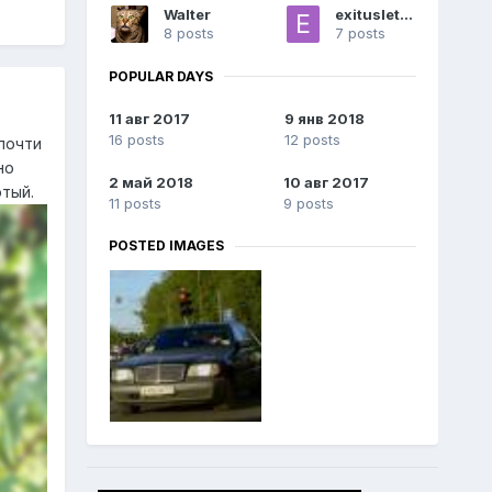
Walter
exitusletalis
8 posts
7 posts
POPULAR DAYS
11 авг 2017
9 янв 2018
16 posts
12 posts
почти
но
2 май 2018
10 авг 2017
тый.
11 posts
9 posts
POSTED IMAGES