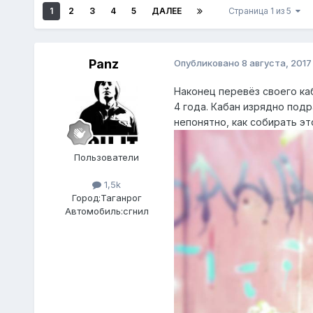
1
2
3
4
5
ДАЛЕЕ
Страница 1 из 5
Panz
Опубликовано
8 августа, 2017
Наконец перевёз своего ка
4 года. Кабан изрядно под
непонятно, как собирать э
Пользователи
1,5k
Город:
Таганрог
Автомобиль:
сгнил