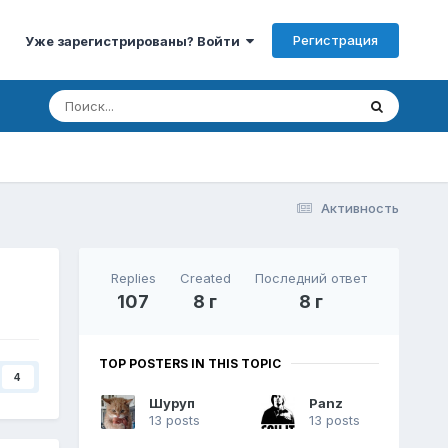
Регистрация
Уже зарегистрированы? Войти
Активность
Replies
Created
Последний ответ
107
8 г
8 г
TOP POSTERS IN THIS TOPIC
4
Шуруп
Panz
13 posts
13 posts