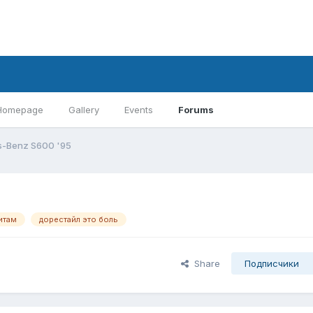
Homepage
Gallery
Events
Forums
-Benz S600 '95
итам
дорестайл это боль
Share
Подписчики