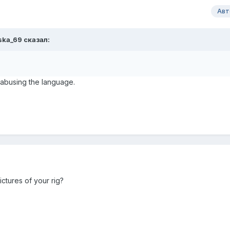
Авт
ska_69 сказал:
 abusing the language.
ictures of your rig?