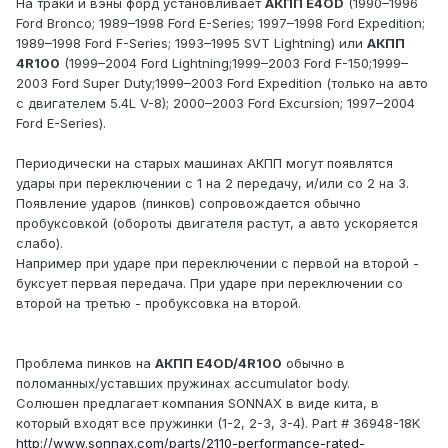
На траки и вэны форд установливает
АКПП E4OD
(1990–1996
Ford Bronco; 1989–1998 Ford E-Series; 1997–1998 Ford Expedition;
1989–1998 Ford F-Series; 1993–1995 SVT Lightning) или
АКПП
4R100
(1999–2004 Ford Lightning;1999–2003 Ford F-150;1999–
2003 Ford Super Duty;1999–2003 Ford Expedition (только на авто
с двигателем 5.4L V-8); 2000–2003 Ford Excursion; 1997–2004
Ford E-Series).
Периодически на старых машинах АКПП могут появлятся
удары при переключении с 1 на 2 передачу, и/или со 2 на 3.
Появление ударов (пинков) сопровождается обычно
пробуксовкой (обороты двигателя растут, а авто ускоряется
слабо).
Например при ударе при переключении с первой на второй -
буксует первая передача. При ударе при переключении со
второй на третью - пробуксовка на второй.
Проблема пинков на
АКПП E4OD/4R100
обычно в
поломанных/уставших пружинах accumulator body.
Солюшен предлагает компания SONNAX в виде кита, в
который входят все пружинки (1-2, 2-3, 3-4). Part # 36948-18K
http://www.sonnax.com/parts/2110-performance-rated-