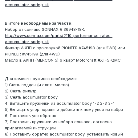
accumulator-spring-kit
В итоге
необходимые запчасти
:
Набор от соннакс SONNAX # 36948-18K:
http://www.sonnax.com/parts/2110-performance-rated-
accumulator-spring-kit
Фильтр АКПП с прокладкой PIONEER #745198 (для 2WD) или
PIONEER #745199 (для 4WD)
Масло в АКПП (MERCON 5) 6 кварт Motorcraft #XT-5-QMC
Для замены пружинок необходимо:
1) Снять поддон (и слить масло)
2) Снять фильтр
3) Снять accumulator body
4) Вытащить пружинки из accumulator body 1-2 2-3 3-4
5) Вытащить упор поршня и добавить к нему упор из набра
6) Поставить упо обратно
7) Поставить пружинки из набора соннакс, согласно
прилагаемой инструкции
8) Поставить обратно accumulator body, установить новый