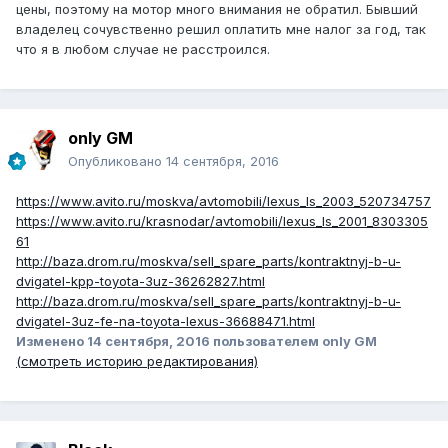
цены, поэтому на мотор много внимания не обратил. Бывший
владелец сочувственно решил оплатить мне налог за год, так
что я в любом случае не расстроился.
only GM
Опубликовано
14 сентября, 2016
https://www.avito.ru/moskva/avtomobili/lexus_ls_2003_520734757
https://www.avito.ru/krasnodar/avtomobili/lexus_ls_2001_8303305
61
http://baza.drom.ru/moskva/sell_spare_parts/kontraktnyj-b-u-
dvigatel-kpp-toyota-3uz-36262827.html
http://baza.drom.ru/moskva/sell_spare_parts/kontraktnyj-b-u-
dvigatel-3uz-fe-na-toyota-lexus-36688471.html
Изменено
14 сентября, 2016
пользователем only GM
(смотреть историю редактирования)