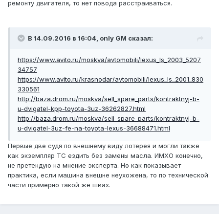
ремонту двигателя, то нет повода расстраиваться.
В 14.09.2016 в 16:04, only GM сказал:
https://www.avito.ru/moskva/avtomobili/lexus_ls_2003_5207
34757
https://www.avito.ru/krasnodar/avtomobili/lexus_ls_2001_830
330561
http://baza.drom.ru/moskva/sell_spare_parts/kontraktnyj-b-
u-dvigatel-kpp-toyota-3uz-36262827.html
http://baza.drom.ru/moskva/sell_spare_parts/kontraktnyj-b-
u-dvigatel-3uz-fe-na-toyota-lexus-36688471.html
Первые две судя по внешнему виду лотерея и могли также
как экземпляр ТС ездить без замены масла. ИМХО конечно,
не претендую на мнение эксперта. Но как показывает
практика, если машина внешне неухожена, то по технической
части примерно такой же швах.