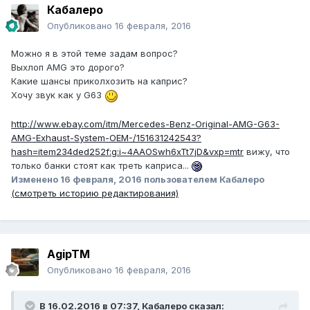
Кабалеро
Опубликовано
16 февраля, 2016
Можно я в этой теме задам вопрос?
Выхлоп AMG это дорого?
Какие шансы приколхозить на каприс?
Хочу звук как у G63
http://www.ebay.com/itm/Mercedes-Benz-Original-AMG-G63-
AMG-Exhaust-System-OEM-/151631242543?
hash=item234ded252f:g:i~4AAOSwh6xTt7jD&vxp=mtr
вижу, что
только банки стоят как треть каприса...
Изменено
16 февраля, 2016
пользователем Кабалеро
(смотреть историю редактирования)
AgipTM
Опубликовано
16 февраля, 2016
В 16.02.2016 в 07:37, Кабалеро сказал: