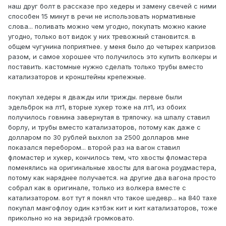
наш друг болт в рассказе про хедеры и замену свечей с ними
способен 15 минут в речи не использовать нормативные
слова... поливать можно чем угодно, покупать можно какие
угодно, только вот видок у них тревожный становится. в
общем чугунина поприятнее. у меня было до четырех капризов
разом, и самое хорошее что получилось это купить волкеры и
поставить. кастомные нужно сделать только трубы вместо
катализаторов и кронштейны крепежные.
покупал хедеры я дважды или трижды. первые были
эдельброк на лт1, вторые хукер тоже на лт1, из обоих
получилось говнина завернутая в тряпочку. на шпалу ставил
борлу, и трубы вместо катализаторов, потому как даже с
долларом по 30 рублей выхлоп за 2500 долларов мне
показался перебором... второй раз на вагон ставил
фломастер и хукер, кончилось тем, что хвосты фломастера
поменялись на оригинальные хвосты для вагона роудмастера,
потому как наряднее получается. на другие два вагона просто
собрал как в оригинале, только из волкера вместе с
катализатором. вот тут я понял что такое шедевр... на 840 тахе
покупал мангофлоу один кэтбэк кит и кит катализаторов, тоже
прикольно но на эвридэй громковато.