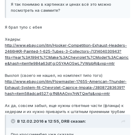
Я так понимаю в картинках и ценах всё это можно
посмотреть на саммите?
Я брал тупо с ебея
Хедеры:
http://www.ebay.com/itm/Hooker-Competition-Exhaust-Headers-
2466HKR-Painted-1-625-Tubes-3-Collectors-/131404030943?
fits=Year%3A1994%7CMake%3AChevrolet%7CModel%3ACapric
e&hash=item1e984a63df:g:O5YAAOSwL7VWpbRj&vxp=mtr
Выхлоп (своего не нашел, но комплект типо того)
http://www.ebay.com/itm/Flowmaster-17655-American-Thunder-
Exhaust-System-fit-Chevrolet-Caprice-Impala-/380872836391?
hash=item58adca4527:g:fN8AAOxy7nNTQwfq&vxp=mtr
Ах да, совсем забыл, еще нужны ответные части (фланцы) к
хедерам и их нужно приварить к штатным приемным трубам
В 12.02.2016 в 12:55, DRB сказал:
Про кроссмембер уже сказали.