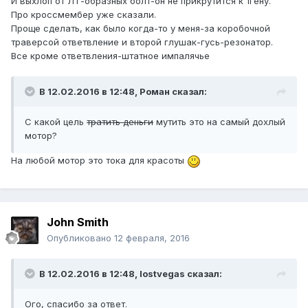
И выхлоп от ЛТ-образных болт-он не прикрутится к 1гену.
Про кроссмембер уже сказали.
Проще сделать, как было когда-то у меня-за коробочной
траверсой ответвление и второй глушак-гусь-резонатор.
Все кроме ответвления-штатное импалячье
В 12.02.2016 в 12:48, Роман сказал:
С какой цель
тратить деньги
мутить это на самый дохлый
мотор?
На любой мотор это тока для красоты
John Smith
Опубликовано
12 февраля, 2016
В 12.02.2016 в 12:48, lostvegas сказал:
Ого, спасибо за ответ.