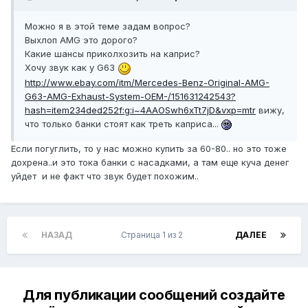
Можно я в этой теме задам вопрос?
Выхлоп AMG это дорого?
Какие шансы приколхозить на каприс?
Хочу звук как у G63
http://www.ebay.com/itm/Mercedes-Benz-Original-AMG-
G63-AMG-Exhaust-System-OEM-/151631242543?
hash=item234ded252f:g:i~4AAOSwh6xTt7jD&vxp=mtr
вижу,
что только банки стоят как треть каприса...
Если погуглить, то у нас можно купить за 60-80.. но это тоже
дохрена..и это тока банки с насадками, а там еще куча денег
уйдет и не факт что звук будет похожим..
НАЗАД
Страница 1 из 2
ДАЛЕЕ
Для публикации сообщений создайте