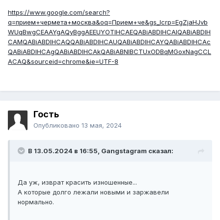
https://www.google.com/search?
q=прием+чермета+москва&oq=Прием+че&gs_lcrp=EgZjaHJvb
WUqBwgCEAAYgAQyBggAEEUYOTIHCAEQABiABDIHCAIQABiABDIH
CAMQABiABDIHCAQQABiABDIHCAUQABiABDIHCAYQABiABDIHCAc
QABiABDIHCAgQABiABDIHCAkQABiABNIBCTUxODBqMGoxNagCCL
ACAQ&sourceid=chrome&ie=UTF-8
Гость
Опубликовано
13 мая, 2024
В 13.05.2024 в 16:55,
Gangstagram
сказал:
Да уж, изврат красить изношенные...
А которые долго лежали новыми и заржавели
нормально.