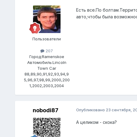
Есть все.По болтам.Террит
авто,чтобы была возможнос
Пользователи
207
Город:
Ramenskoe
Автомобиль:
Lincoln
Town Car
88,89,90,91,92,93,94,9
5,96,97,98,99,2000,200
1,2002,2003,2004
nobodi87
Опубликовано
23 сентября, 2
А целиком - скока?