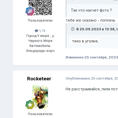
Так что насчет фото ?
тебе же сказано - поплачь
Пользователи
В 25.09.2023 в 13:38,
1,7k
Город:
У моря , у
тихо в уголке.
Черного Моря
Автомобиль:
Эльдорадо-корч
Изменено
25 сентября, 202
Rocketeer
Опубликовано
25 сентября, 2
Не расстраивайся, пили пот
Пользователи