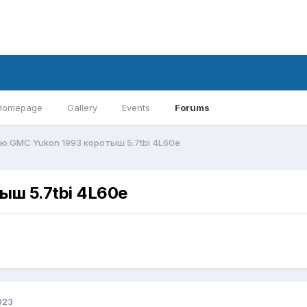
Homepage
Gallery
Events
Forums
ю GMC Yukon 1993 коротыш 5.7tbi 4L60e
ыш 5.7tbi 4L60e
023