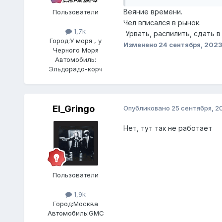
Веяние времени.
Пользователи
Чел вписался в рынок.
1,7k
Урвать, распилить, сдать в
Город:
У моря , у
Изменено
24 сентября, 202
Черного Моря
Автомобиль:
Эльдорадо-корч
El_Gringo
Опубликовано
25 сентября, 2
Нет, тут так не работает
Пользователи
1,9k
Город:
Москва
Автомобиль:
GMC