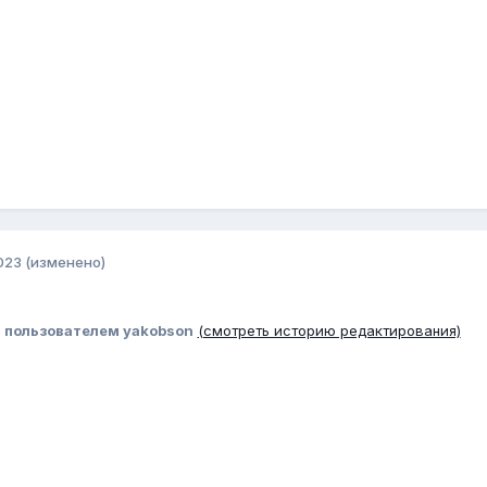
023
(изменено)
3
пользователем yakobson
(смотреть историю редактирования)