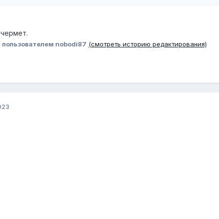
 чермет.
3
пользователем nobodi87
(смотреть историю редактирования)
023