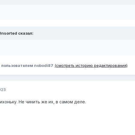
Unsorted
сказал:
3
пользователем nobodi87
(смотреть историю редактирования)
023
ихоньку. Не чинить же их, в самом деле.