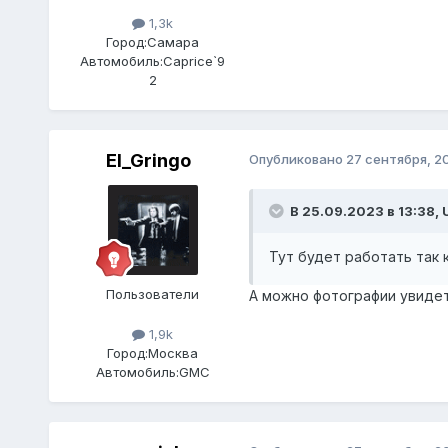
1,3k
Город:
Самара
Автомобиль:
Caprice`9
2
El_Gringo
Опубликовано
27 сентября, 2
В 25.09.2023 в 13:38,
Тут будет работать так 
Пользователи
А можно фотографии увидет
1,9k
Город:
Москва
Автомобиль:
GMC