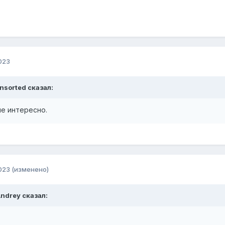
023
nsorted
сказал:
е интересно.
023
(изменено)
ndrey
сказал: