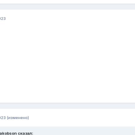
023
023
(изменено)
akobson
сказал: