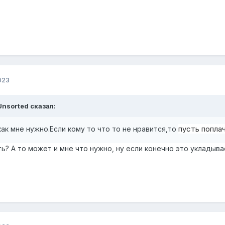
023
Unsorted
сказал:
пусть поплач
как мне нужно.Если кому то что то не нравится,то
ь? А то может и мне что нужно, ну если конечно это укладыва