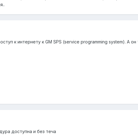
..
оступ к интернету к GM SPS (service programming system). А о
ура доступна и без теча