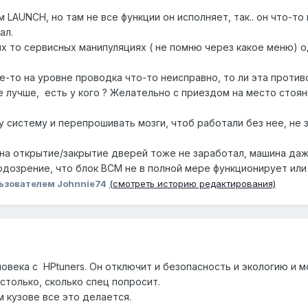
LAUNCH, но там не все функции он исполняет, так.. он что-то 
ал.
х то сервисных манипуляциях ( не помню через какое меню) о
е-то на уровне проводка что-то неисправно, то ли эта против
 лучше, есть у кого ? Желательно с приездом на место стоян
 систему и перепрошивать мозги, чтоб работали без нее, не зн
о на открытие/закрытие дверей тоже не заработал, машина да
озрение, что блок BCM не в полной мере функционирует или 
ьзователем Johnnie74
(смотреть историю редактирования)
овека с HPtuners. Он отключит и безопасность и экологию и м
столько, сколько спец попросит.
м кузове все это делается.