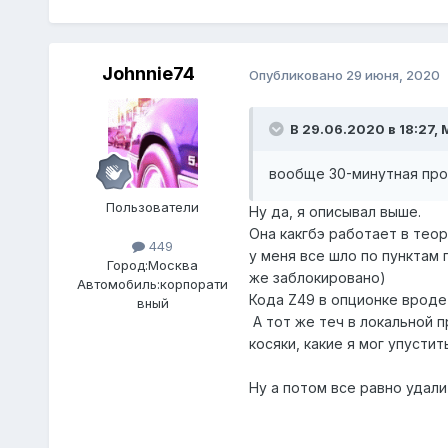
Johnnie74
Опубликовано
29 июня, 2020
В 29.06.2020 в 18:27,
вообще 30-минутная про
Пользователи
Ну да, я описывал выше.
Она какгбэ работает в теор
449
у меня все шло по пунктам 
Город:
Москва
же заблокировано)
Автомобиль:
корпорати
Кода Z49 в опционке вроде 
вный
А тот же теч в локальной 
косяки, какие я мог упусти
Ну а потом все равно удал