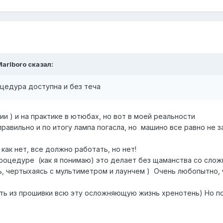
Marlboro
сказал:
цедура доступна и без теча
ии ) и на практике в ютюбах, но вот в моей реальности
правильно и по итогу лампа погасла, но машино все равно не 
как нет, все должно работать, но нет!
процедуре (как я понимаю) это делает без щаманства со сло
ть, чертыхаясь с мультиметром и лаунчем ) Очень любопытно, 
ить из прошивки всю эту осложняющую жизнь хренотень) Но по