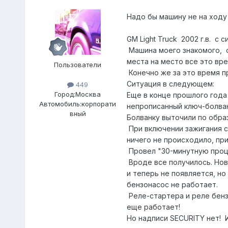
Надо бы машину не на ходу
GM Light Truck 2002 г.в. с с
Машина моего знакомого, с
места на место все это вре
Пользователи
Конечно же за это время 
Ситуация в следующем:
449
Город:
Москва
Еще в конце прошлого года 
Автомобиль:
корпорати
непрописанный ключ-болван
вный
Болванку выточили по образ
При включении зажигания с
ничего не происходило, при
Провел "30-минутную проце
Вроде все получилось. Нов
и теперь не появляется, но
бензонасос не работает.
Реле-стартера и реле бензо
еще работает!
Но надписи SECURITY нет! 