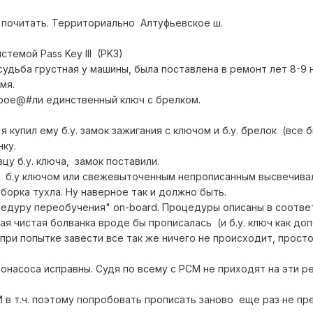
 почитать. Территориально Алтуфьевское ш.
истемой Pass Key III (PK3)
удьба грустная у машины, была поставлена в ремонт лет 8-9 
мя.
прое@#ли единственный ключ с брелком.
я купил ему б.у. замок зажигания с ключом и б.у. брелок (все
ку.
цу б.у. ключа, замок поставили.
 б.у ключом или свежевыточенным непрописанным высвечивал
борка тухла. Ну наверное так и должно быть.
дуру переобучения" on-board. Процедуры описаны в соответс
ая чистая болванка вроде бы прописалась (и б.у. ключ как д
 при попытке завести все так же ничего не происходит, прост
насоса исправны. Судя по всему с PCM не приходят на эти рел
И в т.ч. поэтому попробовать прописать заново еще раз не 