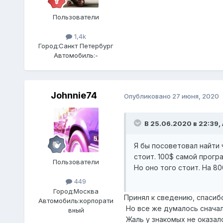
Пользователи
1,4k
Город:
Санкт Петербург
Автомобиль:
-
Johnnie74
Опубликовано
27 июня, 2020
В 25.06.2020 в 22:39,
Я бы посоветовал найти 
стоит. 100$ самой прогр
Пользователи
Но оно того стоит. На 8
449
Город:
Москва
Принял к сведению, спасиб
Автомобиль:
корпорати
Но все же думалось снача
вный
Жаль у знакомых не оказало