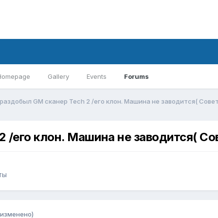
Homepage
Gallery
Events
Forums
 раздобыл GM сканер Tech 2 /его клон. Машина не заводится( Сове
2 /его клон. Машина не заводится( С
ты
(изменено)