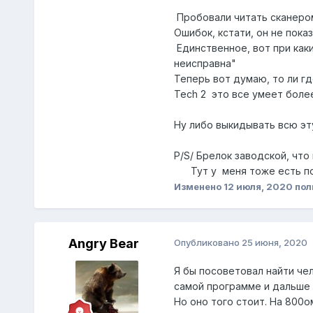
Пробовали читать сканером 
Ошибок, кстати, он не показ
Единственное, вот при каки
неисправна"
Теперь вот думаю, то ли гд
Tech 2 это все умеет более
Ну либо выкидывать всю эту
P/S/ Брелок заводской, чт
Тут у меня тоже есть под
Изменено
12 июля, 2020
пол
Angry Bear
Опубликовано
25 июня, 2020
Я бы посоветовал найти чел
самой программе и дальше 
Но оно того стоит. На 800о