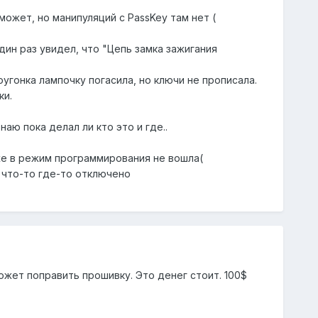
может, но манипуляций с PassKey там нет (
дин раз увидел, что "Цепь замка зажигания
оугонка лампочку погасила, но ключи не прописала.
ки.
аю пока делал ли кто это и где..
же в режим программирования не вошла(
что-то где-то отключено
ожет поправить прошивку. Это денег стоит. 100$