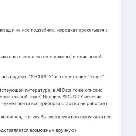
назад и на нее подзабили, изредка перекатывая с
 было снято комплектом с машины) и один новый
ась надпись "SECURITY" и в положение "старт"
твующей литературе, в All Data тоже описано.
ополнительный тоже) Надпись SECURITY исчезла
о тухнет почти вся приборка стартер не работает,
е сигнал, т.е. как бы заводская противоугонка все
представляется возможным вручную)