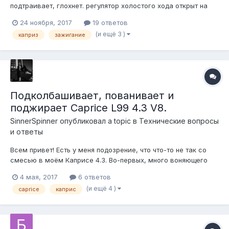
подтраивает, глохнет. регулятор холостого хода открыт на
максимум и при этом педаль тормоза тугая. Устойчивый хх
24 ноября, 2017
19 ответов
без подколбашиваний при холодном пуске -потом пропадает.
(и ещё 3 )
каприз
зажигание
У токарей заказал аналоговый регулятор хх чтоб крутить
вручную. потому сч...
Подколбашивает, пованивает и
поджирает Caprice L99 4.3 V8.
SinnerSpinner
опубликовал a topic в
Технические вопросы
и ответы
Всем привет! Есть у меня подозрение, что что-то не так со
смесью в моём Каприсе 4.3. Во-первых, много воняющего
бензом дыма, во-вторых – подколбашивает на холостых и
4 мая, 2017
6 ответов
плавают обороты, в третьих, жрёт многовато. А в сырую
(и ещё 4 )
caprice
каприс
погоду (мокрый снег или продолжительный дождь)
заводится отказывается до послед...