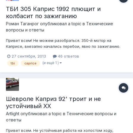
ТБИ 305 Каприс 1992 плющит и
колбасит по зажиганию
Pоман Таганрог
опубликовал a topic в
Технические
вопросы и ответы
Привет всем! Не можем разобраться. 350-й мотор на
Каприсе, внезапно начались перебои, явно по зажиганию.
Судя по всему, опережение зажигания болтается по всему
27 сентября, 2013
46 ответов
диапазону непонятно куда, непонятно по какому алгоритму. В
(и ещё 1 )
tbi
caprice
нормальном положении трамблера - при попытке завести -
отбивает назад,...
Шевроле Каприз 92' троит и не
устойчивый ХХ
Artlight
опубликовал a topic в
Технические вопросы и
ответы
Привет всем. Не устойчивая работа на холостом ходу,