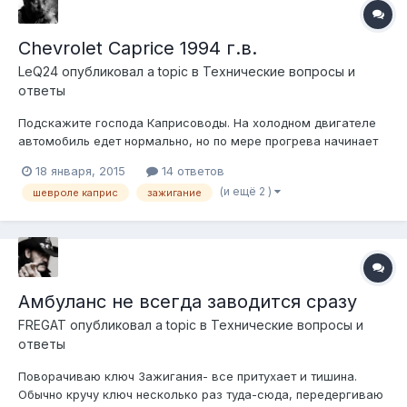
Chevrolet Caprice 1994 г.в.
LeQ24
опубликовал a topic в
Технические вопросы и
ответы
Подскажите господа Каприсоводы. На холодном двигателе
автомобиль едет нормально, но по мере прогрева начинает
тупить, особенно при трогании с места, такое ощущение что
18 января, 2015
14 ответов
кто то за жопу хватает потом отпускает (тяги нет). Провода,
(и ещё 2 )
шевроле каприс
зажигание
катушка MSD - новые, свечи новые, крышка оптиспарк
ACDelco - новая, лямб...
Амбуланс не всегда заводится сразу
FREGAT
опубликовал a topic в
Технические вопросы и
ответы
Поворачиваю ключ Зажигания- все притухает и тишина.
Обычно кручу ключ несколько раз туда-сюда, передергиваю