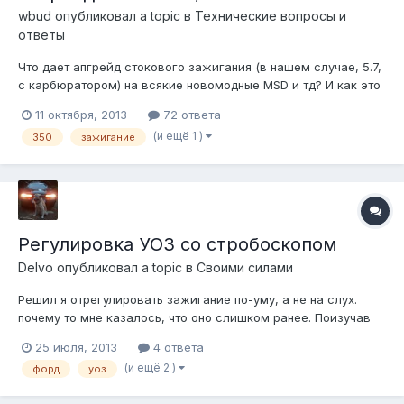
wbud
опубликовал a topic в
Технические вопросы и
ответы
Что дает апгрейд стокового зажигания (в нашем случае, 5.7,
с карбюратором) на всякие новомодные MSD и тд? И как это
все технически реализуется?
11 октября, 2013
72 ответа
(и ещё 1 )
350
зажигание
Регулировка УОЗ со стробоскопом
Delvo
опубликовал a topic в
Своими силами
Решил я отрегулировать зажигание по-уму, а не на слух.
почему то мне казалось, что оно слишком ранее. Поизучав
бюджетные стробоскопы, остановился на таком
25 июля, 2013
4 ответа
http://www.orionspb.ru/strobo/839/ в плюсах, цена 550-600
(и ещё 2 )
форд
уоз
рублей, не надо цеплять к катушке, только к аккуму и к
проводу 1го цилиндра, работает...