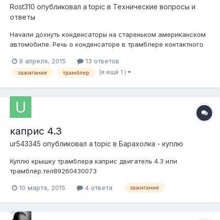
Rost310
опубликовал a topic в
Технические вопросы и
ответы
Начали дохнуть конденсаторы на стареньком американском
автомобиле. Речь о конденсаторе в трамблере контактного
зажигания. Первый раз случилось тем летом, потом все
8 апреля, 2015
13 ответов
чаще и чаще стали вылетать. В чем дело? P.S. Заменить все
(и ещё 1 )
зажигание
трамблер
зажигание на бесконтактное просьба не предлагать. Это
другая история.
каприс 4.3
ur543345
опубликовал a topic в
Барахолка - куплю
Куплю крышку трамблера каприс двигатель 4.3 или
трамблёр.тел89260430073
10 марта, 2015
4 ответа
зажигание