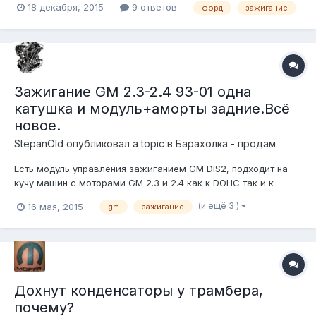
18 декабря, 2015
9 ответов
форд
зажигание
потом разобрал, вымыл все там, высушил, заводил, но все
равно иногда искра пропадала.. Думаю, что просто отдам в
нагрузку его или на...
Зажигание GM 2.3-2.4 93-01 одна
катушка и модуль+аморты задние.Всё
новое.
StepanOld
опубликовал a topic в
Барахолка - продам
Есть модуль управления зажиганием GM DIS2, подходит на
кучу машин с моторами GM 2.3 и 2.4 как к DOHC так и к
SOHC с 93 по 2001 года. Standard LX366 сделан в US. Новый
(и ещё 3 )
16 мая, 2015
gm
зажигание
но лежалый. Работоспособность не проверить, не на чем.В
Питере подъеду, воткнём, поедет забирайте за 5000р К нему
катушка 1шт Stan...
Дохнут конденсаторы у трамбера,
почему?