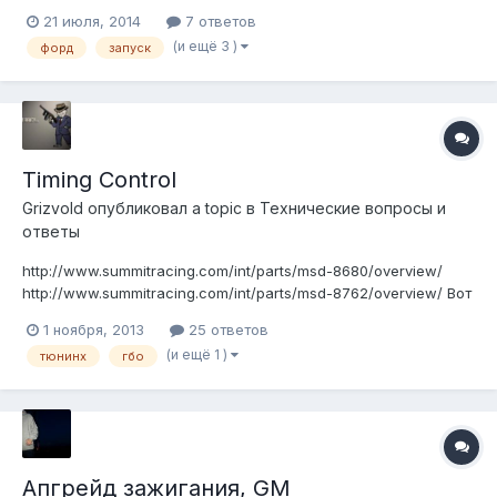
ручку КПП, греша на блокиратор паркинга, и оно в итоге
21 июля, 2014
7 ответов
заводится. Иногда на второй раз иногда на десятый. А иногда
(и ещё 3 )
форд
запуск
этой проблемы нет и заводится сразу. Так вот- вчерась
обнаружил, что поверн...
Timing Control
Grizvold
опубликовал a topic в
Технические вопросы и
ответы
http://www.summitracing.com/int/parts/msd-8680/overview/
http://www.summitracing.com/int/parts/msd-8762/overview/ Вот
на зарубежном сайте наткнулся на приблуду,там ее
1 ноября, 2013
25 ответов
использовали в авто с двумя видами газа и бензином,как
(и ещё 1 )
тюнинх
гбо
запасным видом топлива. Кто нить пользовался?
Регулировки зажигания хвата...
Апгрейд зажигания, GM