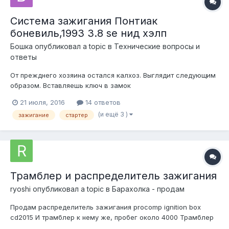
Система зажигания Понтиак
боневиль,1993 3.8 se нид хэлп
Бошка
опубликовал a topic в
Технические вопросы и
ответы
От прежднего хозяина остался калхоз. Выглядит следующим
образом. Вставляешь ключ в замок
зажигания,переключаешь в положение,где стартер должен
21 июля, 2016
14 ответов
крутить,ни чего не происходит. Затем нажимаешь
(и ещё 3 )
зажигание
стартер
кнопку(специально установленную млять) и о чудо, машин
заводится. Так вот, хочу избавиться от этого и сделат...
Трамблер и распределитель зажигания
ryoshi
опубликовал a topic в
Барахолка - продам
Продам распределитель зажигания procomp ignition box
cd2015 И трамблер к нему же, пробег около 4000 Трамблер
рабочий, а вот сам распределитель я заливал антифризом,