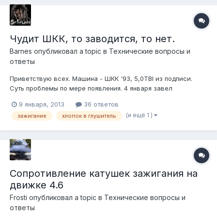
Чудит ШКК, то заводится, то нет.
Barnes
опубликовал a topic в
Технические вопросы и
ответы
Приветствую всех. Машина - ШКК '93, 5,0TBI из подписи.
Суть проблемы по мере появления. 4 января завел
нормально и поехал отвозить родственников в Ростов. На
9 января, 2013
36 ответов
подъемах круиз-контроль стал, как полагается, прибавлять
(и ещё 1 )
зажигание
хлопок в глушитель
газку, а машина начала дергаться. Но доехал, проводил,
поехал обратно. На обратной...
Сопротивление катушек зажигания на
движке 4.6
Frosti
опубликовал a topic в
Технические вопросы и
ответы