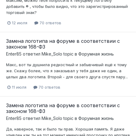
Максим, можно тебя попросить к текущему логотипу
добавить ® , чтобы было видно, что это зарегистрированный
торговый знак?
12 июля
70 ответов
Замена логотипа на форуме в соответствии с
законом 168-ФЗ
Enter85
ответил
Mike_Solo
topic в
Форумная жизнь
Макс, вот ты душнила редкостный и забывчивый ещё к тому
же. Скажу более, что я заказывал у тебя даже не один, а
целых два логотипа. Второй - для своего друга спустя пару...
11 июля
70 ответов
Замена логотипа на форуме в соответствии с
законом 168-ФЗ
Enter85
ответил
Mike_Solo
topic в
Форумная жизнь
Да, наверное, так и было ты прав. Хорошая память. Я даже
удивлен как ты на тот момент имеющий просрочку по ипотеке