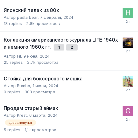
Японский телек из 80х
Автор
padla bear
,
7 февраля, 2024
18
replies
2,8k
просмотров
Коллекция американского журнала LIFE 1940x
и немного 1960х гг.
1
2
Автор
Fil
,
9 июня, 2024
25
replies
2,7k
просмотра
Стойка для боксерского мешка
Автор
Bumbo
,
1 июля, 2024
0
replies
303
просмотра
Продам старый аймак
Автор
Krest
,
6 марта, 2024
здесьнекупят
5
replies
1,1k
просмотров