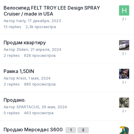
Велосипед FELT TROY LEE Design SPRAY
Cruiser / made in USA
Автор
harly
,
17 декабря, 2023
13
replies
2,3k
просмотра
Продам квартиру
Автор
Zliden
,
21 апреля, 2024
2
replies
926
просмотров
Рамка 1,5DIN
Автор
Krest
,
1 мая, 2024
2
replies
985
просмотров
Продано.
Автор
SPARTACUS
,
26 мая, 2024
0
replies
463
просмотра
Продаю Мерседес S600
1
2