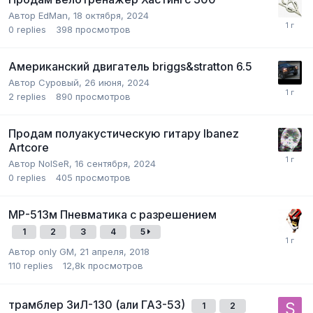
Автор
EdMan
,
18 октября, 2024
0
replies
398
просмотров
Американский двигатель briggs&stratton 6.5
Автор
Суровый
,
26 июня, 2024
2
replies
890
просмотров
Продам полуакустическую гитару Ibanez
Artcore
Автор
NoISeR
,
16 сентября, 2024
0
replies
405
просмотров
МР-513м Пневматика с разрешением
1
2
3
4
5
Автор
only GM
,
21 апреля, 2018
110
replies
12,8k
просмотров
трамблер ЗиЛ-130 (али ГАЗ-53)
1
2