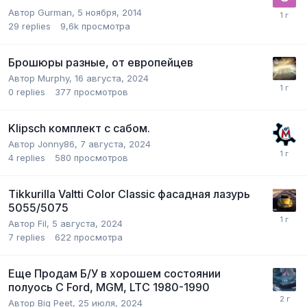
Автор
Gurman
,
5 ноября, 2014
29
replies
9,6k
просмотра
Брошюры разные, от европейцев
Автор
Murphy
,
16 августа, 2024
0
replies
377
просмотров
Klipsch комплект с сабом.
Автор
Jonny86
,
7 августа, 2024
4
replies
580
просмотров
Tikkurilla Valtti Color Classic фасадная лазурь
5055/5075
Автор
Fil
,
5 августа, 2024
7
replies
622
просмотра
Еще Продам Б/У в хорошем состоянии
полуось С Ford, MGM, LTC 1980-1990
Автор
Big Peet
,
25 июля, 2024