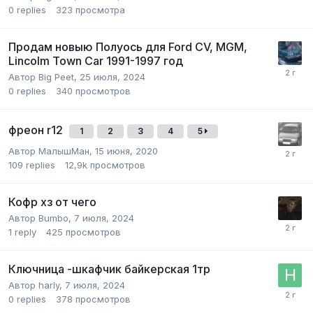
0
replies
323
просмотра
Продам новыю Полуось для Ford CV, MGM,
Lincolm Town Car 1991-1997 год
Автор
Big Peet
,
25 июля, 2024
0
replies
340
просмотров
фреон r12
1
2
3
4
5
Автор
МалышМан
,
15 июня, 2020
109
replies
12,9k
просмотров
Кофр хз от чего
Автор
Bumbo
,
7 июля, 2024
1
reply
425
просмотров
Ключница -шкафчик байкерская 1тр
Автор
harly
,
7 июля, 2024
0
replies
378
просмотров