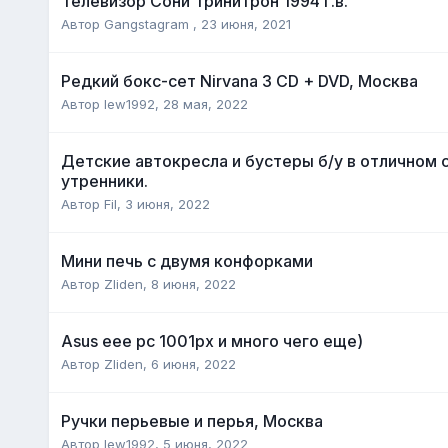
Телевизор Сони Тринитрон 1994 г.в.
Автор
Gangstagram
,
23 июня, 2021
Редкий бокс-сет Nirvana 3 CD + DVD, Москва
Автор
lew1992
,
28 мая, 2022
Детские автокресла и бустеры б/у в отличном 
утренники.
Автор
Fil
,
3 июня, 2022
Мини печь с двумя конфорками
Автор
Zliden
,
8 июня, 2022
Asus eee pc 1001px и много чего еще)
Автор
Zliden
,
6 июня, 2022
Ручки перьевые и перья, Москва
Автор
lew1992
,
5 июня, 2022