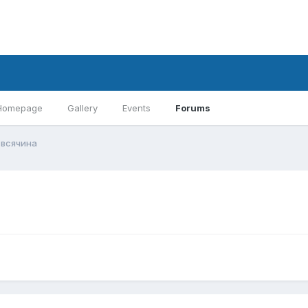
Homepage
Gallery
Events
Forums
 всячина