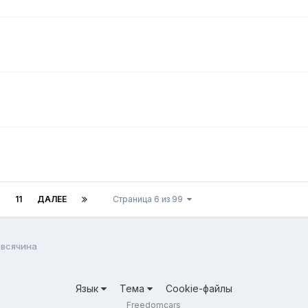
11
ДАЛЕЕ
Страница 6 из 99
 всячина
Язык
Тема
Cookie-файлы
Freedomcars