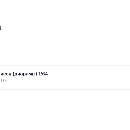
Д
сов (диорамы) 1/64.
1 )