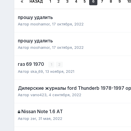
НАЗАД
1
2
3
4
5
6
7
8
9
10
прошу удалить
Автор
moohamor
,
17 октября, 2022
прошу удалить
Автор
moohamor
,
17 октября, 2022
газ 69 1970
1
2
Автор
ska_69
,
13 ноября, 2021
Дилерские журналы ford Thunderb 1978-1997 ор
Автор
vano423
,
4 сентября, 2022
Nissan Note 1.6 AT
Автор
zer
,
31 мая, 2022