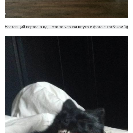
Настоящий портал в ад - эта та черная штука с фото с катбэком )))