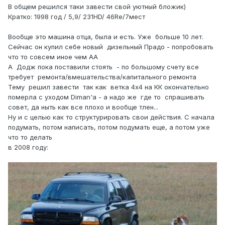
В общем решился таки завести свой уютный бложик)
Кратко: 1998 год / 5,9/ 231HD/ 46Re/7мест
Вообще это машина отца, была и есть. Уже больше 10 лет.
Сейчас он купил себе новый дизельный Прадо - попробовать
что то совсем иное чем АА
А Додж пока поставили стоять - по большому счету все
требует ремонта/вмешательства/капитального ремонта
Тему решил завести так как ветка 4x4 на КК окончательно
померла с уходом Diman'a - а надо же где то спрашивать
совет, да ныть как все плохо и вообще тлен...
Ну и с целью как то структурировать свои действия. С начала
подумать, потом написать, потом подумать еще, а потом уже
что то делать
в 2008 году: