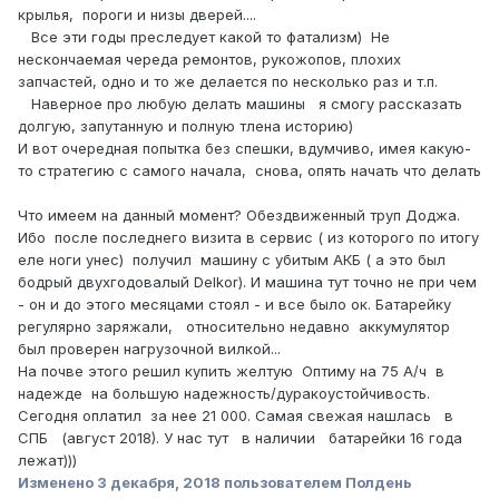
крылья, пороги и низы дверей....
Все эти годы преследует какой то фатализм) Не
нескончаемая череда ремонтов, рукожопов, плохих
запчастей, одно и то же делается по несколько раз и т.п.
Наверное про любую делать машины я смогу рассказать
долгую, запутанную и полную тлена историю)
И вот очередная попытка без спешки, вдумчиво, имея какую-
то стратегию с самого начала, снова, опять начать что делать
Что имеем на данный момент? Обездвиженный труп Доджа.
Ибо после последнего визита в сервис ( из которого по итогу
еле ноги унес) получил машину с убитым АКБ ( а это был
бодрый двухгодовалый Delkor). И машина тут точно не при чем
- он и до этого месяцами стоял - и все было ок. Батарейку
регулярно заряжали, относительно недавно аккумулятор
был проверен нагрузочной вилкой...
На почве этого решил купить желтую Оптиму на 75 A/ч в
надежде на большую надежность/дуракоустойчивость.
Сегодня оплатил за нее 21 000. Самая свежая нашлась в
СПБ (август 2018). У нас тут в наличии батарейки 16 года
лежат)))
Изменено
3 декабря, 2018
пользователем Полдень