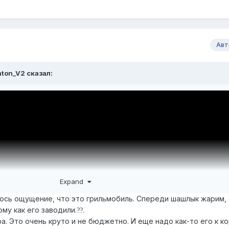
Авт
nton_V2
сказал:
Expand
лось ощущение, что это грильмобиль. Спереди шашлык жарим,
ому как его заводили.
.
?
?
. Это очень круто и не бюджетно. И еще надо как-то его к к