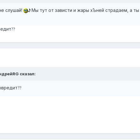
не слушай!
Мы тут от зависти и жары хЪней страдаем, а ты
редит
?
?
ндрейRG
сказал:
овредит
?
?