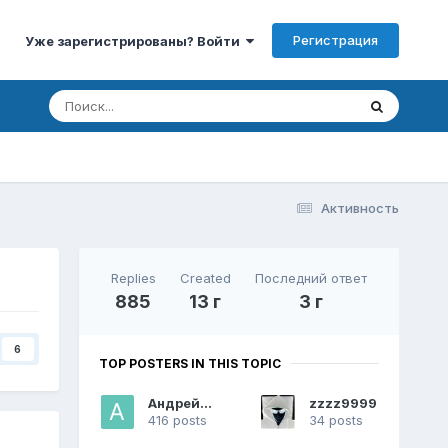
Регистрация
Уже зарегистрированы? Войти
Активность
Replies
Created
Последний ответ
885
13 г
3 г
6
TOP POSTERS IN THIS TOPIC
АндрейRG
zzzz9999
416 posts
34 posts