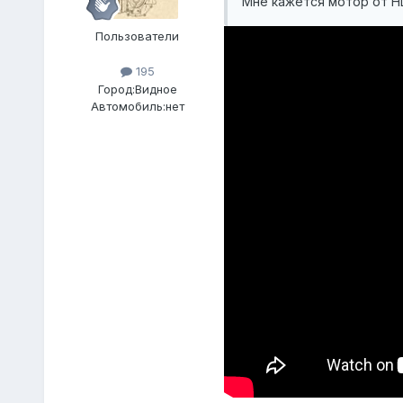
Мне кажется мотор от H
Пользователи
195
Город:
Видное
Автомобиль:
нет