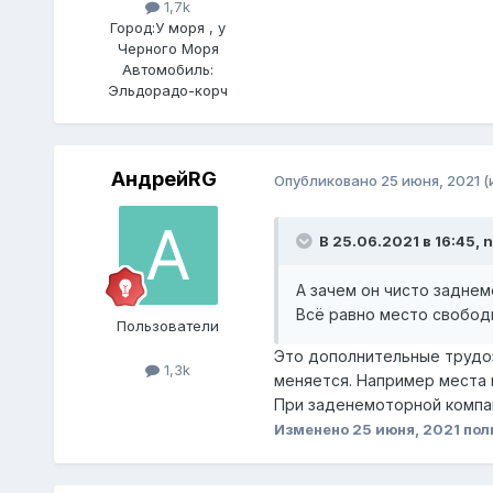
1,7k
Город:
У моря , у
Черного Моря
Автомобиль:
Эльдорадо-корч
АндрейRG
Опубликовано
25 июня, 2021
(
В 25.06.2021 в 16:45,
n
А зачем он чисто задне
Всё равно место свобод
Пользователи
Это дополнительные трудоз
1,3k
меняется. Например места 
При заденемоторной компан
Изменено
25 июня, 2021
пол