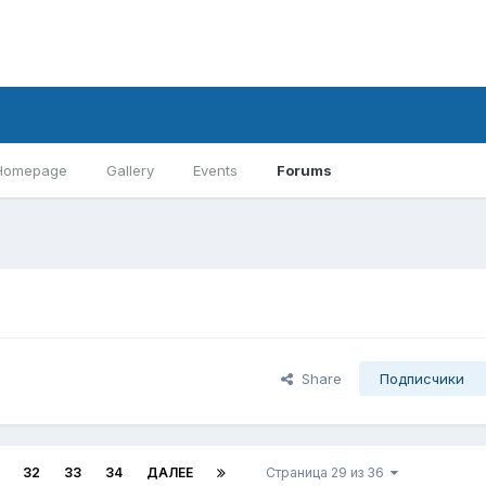
Homepage
Gallery
Events
Forums
Share
Подписчики
32
33
34
ДАЛЕЕ
Страница 29 из 36