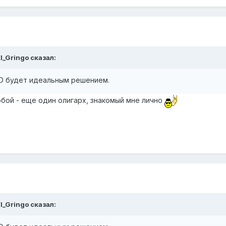
l_Gringo
сказал:
D будет идеальным решением.
обой - еще один олигарх, знакомый мне лично
l_Gringo
сказал: