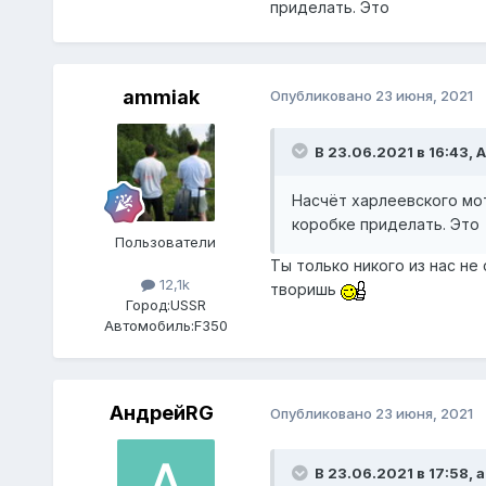
приделать. Это
ammiak
Опубликовано
23 июня, 2021
В 23.06.2021 в 16:43,
А
Насчёт харлеевского мот
коробке приделать. Это
Пользователи
Ты только никого из нас не
12,1k
творишь
Город:
USSR
Автомобиль:
F350
АндрейRG
Опубликовано
23 июня, 2021
В 23.06.2021 в 17:58,
a