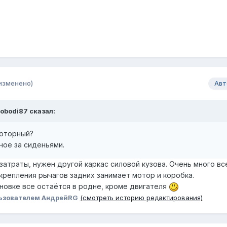
изменено)
Авт
obodi87
сказал:
моторный?
ное за сиденьями.
атраты, нужен другой каркас силовой кузова. Очень много вс
крепления рычагов задних занимает мотор и коробка.
овке все остаётся в родне, кроме двигателя
ьзователем АндрейRG
(смотреть историю редактирования)