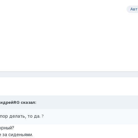
Авт
АндрейRG
сказал:
пор делать, то да.
?
орный?
 за сиденьями.