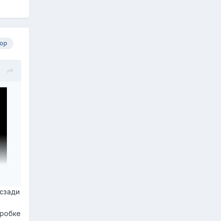
ор
 сзади
оробке