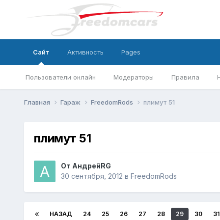
Сайт
Активность
Pages
Пользователи онлайн
Модераторы
Правила
Главная
Гараж
FreedomRods
плимут 51
плимут 51
От
АндрейRG
30 сентября, 2012
в
FreedomRods
НАЗАД
24
25
26
27
28
29
30
31