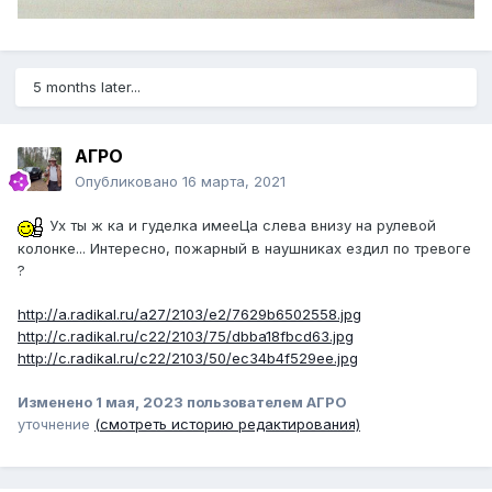
5 months later...
АГРО
Опубликовано
16 марта, 2021
Ух ты ж ка и гуделка имееЦа слева внизу на рулевой
колонке... Интересно, пожарный в наушниках ездил по тревоге
?
http://a.radikal.ru/a27/2103/e2/7629b6502558.jpg
http://c.radikal.ru/c22/2103/75/dbba18fbcd63.jpg
http://c.radikal.ru/c22/2103/50/ec34b4f529ee.jpg
Изменено
1 мая, 2023
пользователем АГРО
уточнение
(смотреть историю редактирования)