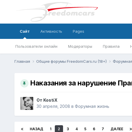
Сайт
Активность
Pages
Пользователи онлайн
Модераторы
Правила
Главная
Общие форумы FreedomCars.ru (18+)
Форумная
Наказания за нарушение Пр
От
KostiX
30 апреля, 2008
в
Форумная жизнь
НАЗАД
1
2
3
4
5
6
7
ДАЛЕЕ