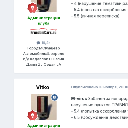
- 4 (нарушение тематики ра
- 5.4 (попытка оскорбления
- 5.5 (личная переписка)
Администрация
клуба
16,4k
Город:
МСКунцево
Автомобиль:
Шевроле
б/у Кадиллак D Папин
Джып ZJ Седан JA
Vitko
Опубликовано
18 ноября, 200
M-virus
Забанен за непоря
нарушение пунктов ПРАВИЛ
- 5.4 (попытка оскорбления
- 6.5 (Обсуждение действи
Администрация