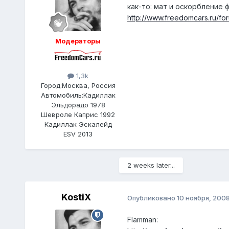
как-то: мат и оскорбление 
http://www.freedomcars.ru/fo
Модераторы
1,3k
Город:
Москва, Россия
Автомобиль:
Кадиллак
Эльдорадо 1978
Шевроле Каприс 1992
Кадиллак Эскалейд
ESV 2013
2 weeks later...
KostiX
Опубликовано
10 ноября, 200
Flamman: