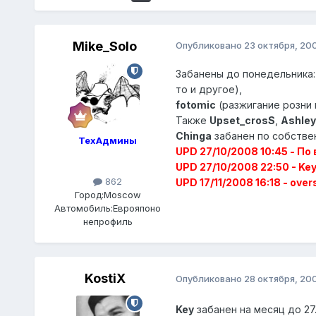
Mike_Solo
Опубликовано
23 октября, 20
Забанены до понедельника
то и другое),
fotomic
(разжигание розни 
Также
Upset_crosS
,
Ashley
Chinga
забанен по собстве
ТехАдмины
UPD 27/10/2008 10:45 - П
UPD 27/10/2008 22:50 - Key
862
UPD 17/11/2008 16:18 - ove
Город:
Moscow
Автомобиль:
Еврояпоно
непрофиль
KostiX
Опубликовано
28 октября, 20
Key
забанен на месяц до 27