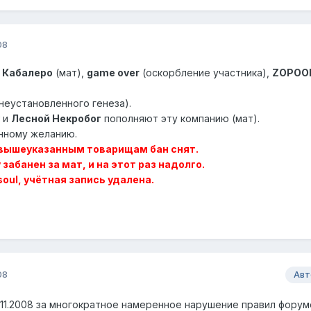
08
:
Кабалеро
(мат),
game over
(оскорбление участника),
ZOPOO
неустановленного генеза).
и
Лесной Некробог
пополняют эту компанию (мат).
нному желанию.
о вышеуказанным товарищам бан снят.
 забанен за мат, и на этот раз надолго.
rsoul, учётная запись удалена.
08
Авт
.11.2008 за многократное намеренное нарушение правил форум