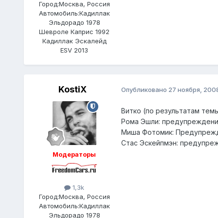
Город:
Москва, Россия
Автомобиль:
Кадиллак
Эльдорадо 1978
Шевроле Каприс 1992
Кадиллак Эскалейд
ESV 2013
KostiX
Опубликовано
27 ноября, 200
Витко (по результатам темы
Рома Эшли: предупреждени
Миша Фотомик: Предупрежд
Стас Эскейпмэн: предупреж
Модераторы
1,3k
Город:
Москва, Россия
Автомобиль:
Кадиллак
Эльдорадо 1978