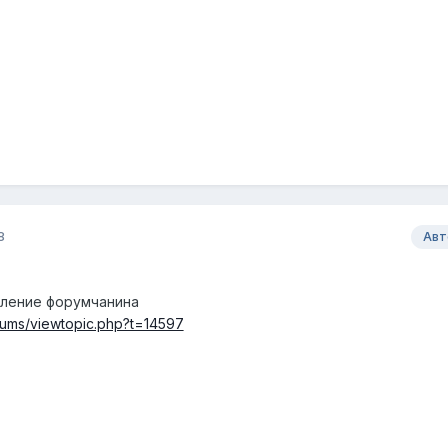
8
Авт
ление форумчанина
rums/viewtopic.php?t=14597