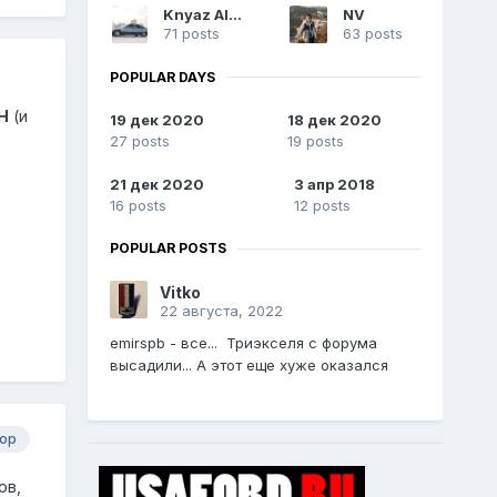
Knyaz Alex
NV
71 posts
63 posts
POPULAR DAYS
H
(и
19 дек 2020
18 дек 2020
27 posts
19 posts
21 дек 2020
3 апр 2018
16 posts
12 posts
POPULAR POSTS
Vitko
22 августа, 2022
emirspb - все... Триэкселя с форума
высадили... А этот еще хуже оказался
ор
ов,