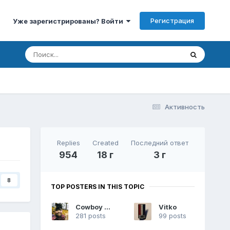
Регистрация
Уже зарегистрированы? Войти
Активность
Replies
Created
Последний ответ
954
18 г
3 г
8
TOP POSTERS IN THIS TOPIC
Cowboy V8
Vitko
281 posts
99 posts