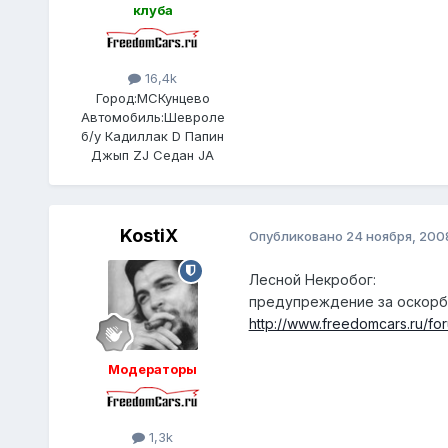
клуба
16,4k
Город:
МСКунцево
Автомобиль:
Шевроле
б/у Кадиллак D Папин
Джып ZJ Седан JA
KostiX
Опубликовано
24 ноября, 200
Лесной Некробог:
предупреждение за оскорб
http://www.freedomcars.ru/fo
Модераторы
1,3k