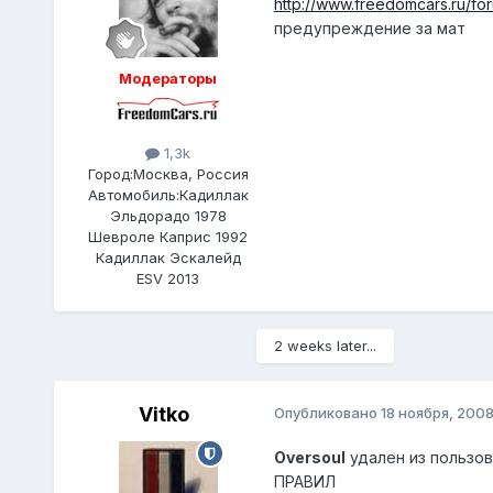
http://www.freedomcars.ru/f
предупреждение за мат
Модераторы
1,3k
Город:
Москва, Россия
Автомобиль:
Кадиллак
Эльдорадо 1978
Шевроле Каприс 1992
Кадиллак Эскалейд
ESV 2013
2 weeks later...
Vitko
Опубликовано
18 ноября, 200
Oversoul
удален из пользов
ПРАВИЛ