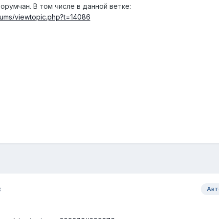
форумчан. В том числе в данной ветке:
rums/viewtopic.php?t=14086
8
Авт