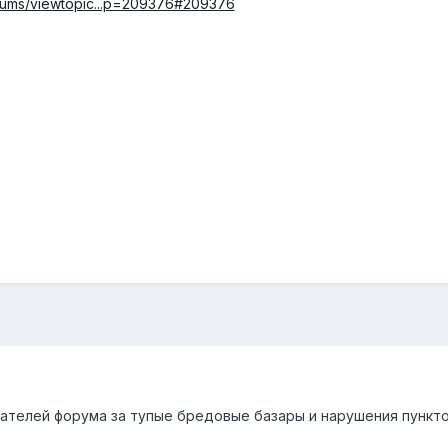
orums/viewtopic...p=209376#209376
8
ателей форума за тупые бредовые базары и нарушения пункт