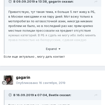
В 09.09.2019 в 13:38,
gagarin
сказал:
Приветствую, тут такая тема, я больше 5 лет живу в РБ,
в Москве наездами и на пару дней. Мот вожу только в
мотопробегах по юговосточной азии, никогда никаких
проблем не было, но в последний раз нас прям крепко
местные полицаи прессовали на предмет отсутствия
нужных категорий. В РБ я сдать не могу ибо либо менять
права полностью на белорусские, сдавая каждую
категорию отдельно, либо не сдавать вовсе ибо
Expand
дублирующие документы они не выдают. Может кто
посодействовать в Москве со сдачей прав и
Если еще актуально , могу дать контакт
предоставлением своего мотоцикла на площадку?
Может кто у нас занимается преподаванием итд?
Шлем\перчатки есть, а вот мота нет и не планируется. И
как оно нынче по процедуре?
gagarin
Опубликовано
16 сентября, 2019
В 16.09.2019 в 07:04,
Beetle
сказал: