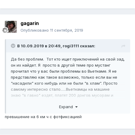
gagarin
Опубликовано
11 сентября, 2019
В 10.09.2019 в 20:49,
rogi3111
сказал:
Да без проблем. Тот кто ищет приключений на свой зад,
он их найдет. Я просто в другой теме про мустанг
прочитал что у вас были проблемы во Вьетнаме. Я не
представляю как такое возможно, только если вы не
"насадили" кого нибудь или не были "в хлам". Просто
самому интересно стало......Вьетнамцы на машине
знаю "в гавно" ездят, платят 200 донгов мусорам и
дальше едут. А мотобайк вообще не транспорт.....
Expand
превышение на 6 км ч с фотфиксацией