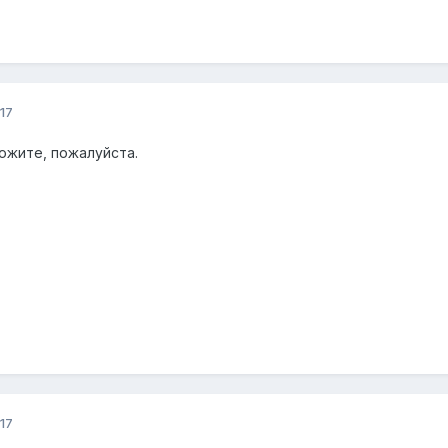
17
ожите, пожалуйста.
17