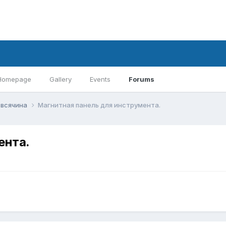
Homepage
Gallery
Events
Forums
 всячина
Магнитная панель для инструмента.
ента.