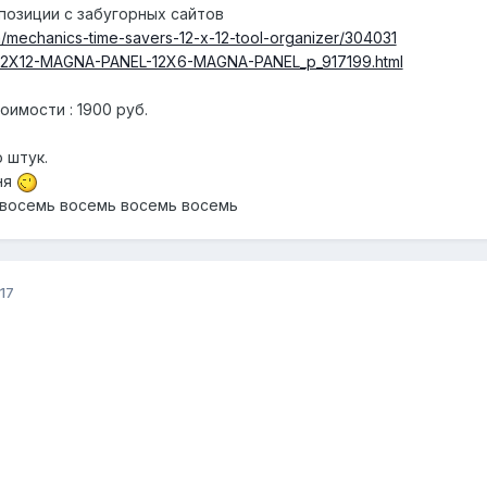
позиции с забугорных сайтов
/mechanics-time-savers-12-x-12-tool-organizer/304031
om/12X12-MAGNA-PANEL-12X6-MAGNA-PANEL_p_917199.html
имости : 1900 руб.
 штук.
ня
 восемь восемь восемь восемь
17