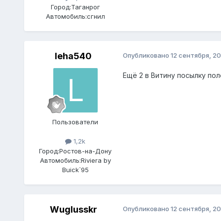
Город:
Таганрог
Автомобиль:
сгнил
leha540
Опубликовано
12 сентября, 20
Ещё 2 в Витину посылку пол
Пользователи
1,2k
Город:
Pocтов-на-Дону
Автомобиль:
Riviera by
Buick`95
Wuglusskr
Опубликовано
12 сентября, 20