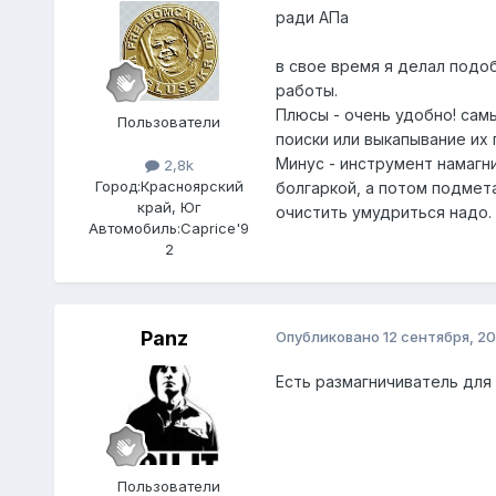
ради АПа
в свое время я делал подоб
работы.
Плюсы - очень удобно! сам
Пользователи
поиски или выкапывание их 
Минус - инструмент намагни
2,8k
Город:
Красноярский
болгаркой, а потом подмета
край, Юг
очистить умудриться надо.
Автомобиль:
Caprice'9
2
Panz
Опубликовано
12 сентября, 20
Есть размагничиватель для 
Пользователи