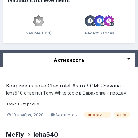
leha540's Achievements
Newbie (1/14)
Recent Badges
Активность
Коврики салона Chevrolet Astro / GMC Savana
leha540
ответил
Tony White
topic в
Барахолка - продам
Тоже интересно.
10 ноября, 2020
14 ответов
gmc savana
astro
McFly
leha540