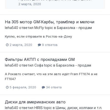
2 марта, 2020
На 305 мотор GM:Карбы, трамблер и мелочи
leha540
ответил
McFly
topic в
Барахолка - продам
Куплю, если отправите в Ростов-на-Дону
2 марта, 2020
9 ответов
Фильтры АКПП с прокладками GM
leha540
ответил
Софа
topic в
Барахолка - продам
А Рокавто считает, что на эти авто идёт Fram FT1074 а не
FT1047
5 февраля, 2020
34 ответа
Диски для американских авто
leha540
ответил
HIRIS
topic в
Шины, диски, колпаки и т.п.