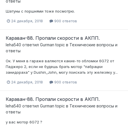
ответы
Шатуны с поршнями тоже посмотрю.
24 декабря, 2018
900 ответов
Караван-88. Пропали скорости в АКПП.
leha540
ответил
Gurman
topic в
Технические вопросы и
ответы
Ок. У меня в гараже валяются какие-то обломки 6G72 от
Паджеро 2, если не будешь брать мотор "пабрацки
занидораха" у Dushin_John, могу поискать эту железяку у...
24 декабря, 2018
900 ответов
Караван-88. Пропали скорости в АКПП.
leha540
ответил
Gurman
topic в
Технические вопросы и
ответы
у вас мотор 6G72 ?