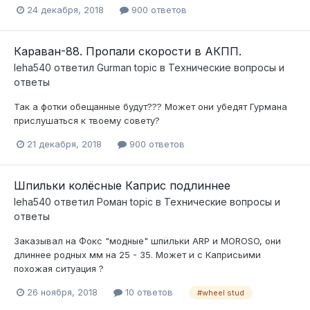
24 декабря, 2018
900 ответов
Караван-88. Пропали скорости в АКПП.
leha540
ответил
Gurman
topic в
Технические вопросы и
ответы
Так а фотки обещанные будут??? Может они убедят Гурмана
прислушаться к твоему совету?
21 декабря, 2018
900 ответов
Шпильки колёсные Каприс подлиннее
leha540
ответил
Роман
topic в
Технические вопросы и
ответы
Заказывал на Фокс "модные" шпильки ARP и MOROSO, они
длиннее родных мм на 25 - 35. Может и с Каприсьими
похожая ситуация ?
26 ноября, 2018
10 ответов
#wheel stud