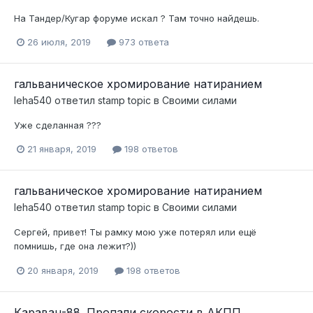
На Тандер/Кугар форуме искал ? Там точно найдешь.
26 июля, 2019
973 ответа
гальваническое хромирование натиранием
leha540
ответил
stamp
topic в
Своими силами
Уже сделанная ???
21 января, 2019
198 ответов
гальваническое хромирование натиранием
leha540
ответил
stamp
topic в
Своими силами
Сергей, привет! Ты рамку мою уже потерял или ещё
помнишь, где она лежит?))
20 января, 2019
198 ответов
Караван-88. Пропали скорости в АКПП.