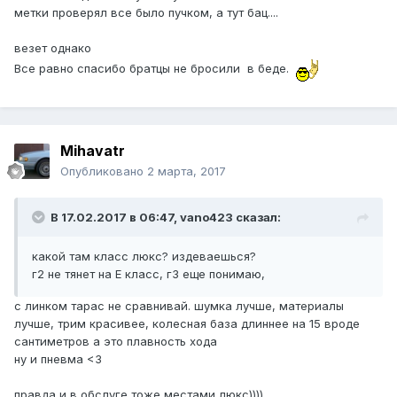
метки проверял все было пучком, а тут бац....
везет однако
Все равно спасибо братцы не бросили в беде.
Mihavatr
Опубликовано
2 марта, 2017
В 17.02.2017 в 06:47, vano423 сказал:
какой там класс люкс? издеваешься?
г2 не тянет на E класс, г3 еще понимаю,
с линком тарас не сравнивай. шумка лучше, материалы
лучше, трим красивее, колесная база длиннее на 15 вроде
сантиметров а это плавность хода
ну и пневма <3
правда и в обслуге тоже местами люкс))))