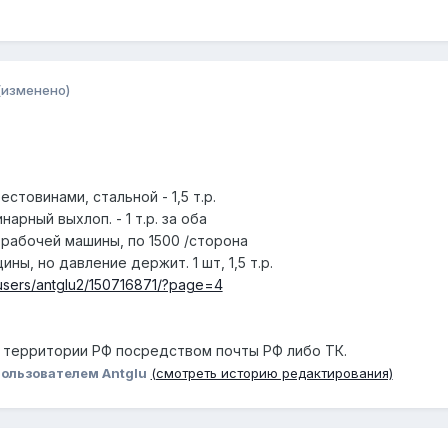
(изменено)
стовинами, стальной - 1,5 т.р.
арный выхлоп. - 1 т.р. за оба
 рабочей машины, по 1500 /сторона
ы, но давление держит. 1 шт, 1,5 т.р.
u/users/antglu2/150716871/?page=4
 территории РФ посредством почты РФ либо ТК.
ользователем Antglu
(смотреть историю редактирования)