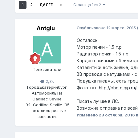
1
2
ДАЛЕЕ
Страница 1 из 2
Antglu
Опубликовано
12 марта, 2015
Осталось:
Мотор печки - 1,5 т.р.
Радиатор печки - 1,5 т.р.
Кардан с живыми обеими кре
Каталитики есть живые, один
Пользователи
ВВ провода с катушками - с
Подушка пневмы, есть трещин
2,3k
Город:
Екатеринбург
Фото тут:
http://photo.qip.r
Автомобиль:
На
Cadillac Seville
Писать лучше в ЛС.
'92...Cadillac Seville '95
Возможна отправка по всей
- остались разные
Изменено
28 октября, 2016
п
запчасти.