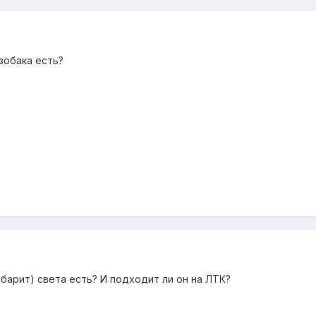
5
зобака есть?
барит) света есть? И подходит ли он на ЛТК?