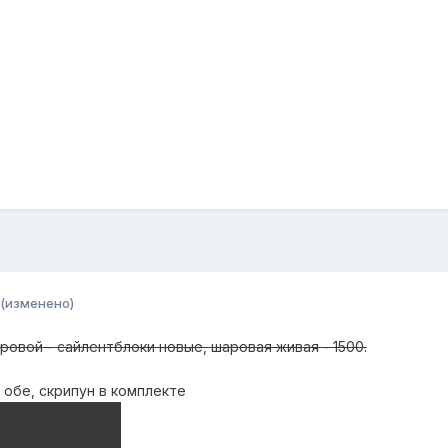
(изменено)
ровой - сайлентблоки новые, шаровая живая - 1500.
 обе, скрипун в комплекте