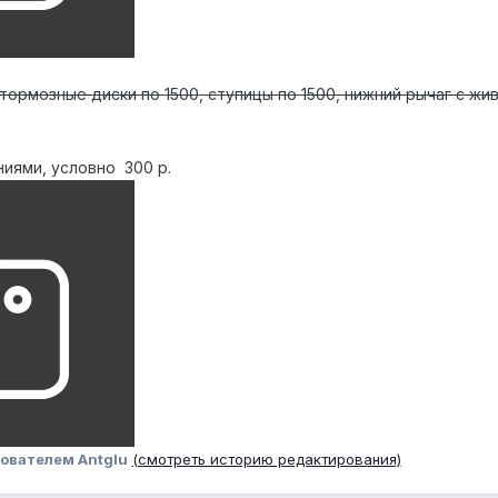
тормозные диски по 1500, ступицы по 1500, нижний рычаг с жи
иями, условно 300 р.
ователем Antglu
(смотреть историю редактирования)