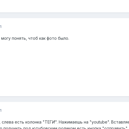
1
могу понять, чтоб как фото было.
1
 слева есть колонка "ТЕГИ". Нажимаешь на "youtube". Вставля
о получить под ютубовским роликом есть кнопка "отправить".