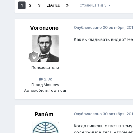
1
2
3
ДАЛЕЕ
Страница 1 из 3
Voronzone
Опубликовано
30 октября, 201
Как выкладывать видео? Не 
Пользователи
2,8k
Город:
Moscow
Автомобиль:
Town car
PanAm
Опубликовано
30 октября, 201
Когда пишешь ответ в тему,
содержимое тега. Чтобы ег