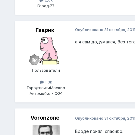
2,8k
Город:
77
Гаврик
Опубликовано
31 октября, 201
а я сам додумался, без тего
Пользователи
1,3k
Город:
почтиМосква
Автомобиль:
ФЭ1
Voronzone
Опубликовано
31 октября, 201
Вроде понял, спасибо.