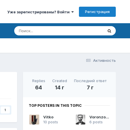
Регистрация
Уже зарегистрированы? Войти
Активность
Replies
Created
Последний ответ
64
14 г
7 г
TOP POSTERS IN THIS TOPIC
1
Vitko
Voronzone
10 posts
6 posts