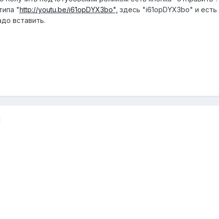
типа "
http://youtu.be/i61opDYX3bo",
здесь "i61opDYX3bo" и есть
адо вставить.
1