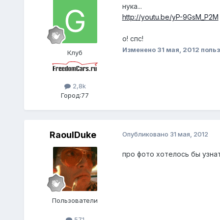
нука...
http://youtu.be/yP-9GsM_P2M
о! спс!
Изменено
31 мая, 2012
польз
Клуб
2,8k
Город:
77
RaoulDuke
Опубликовано
31 мая, 2012
про фото хотелось бы узна
Пользователи
571