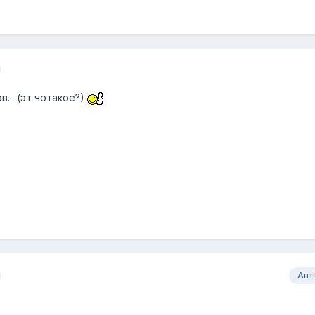
1
в... (эт чотакое?)
1
Авт