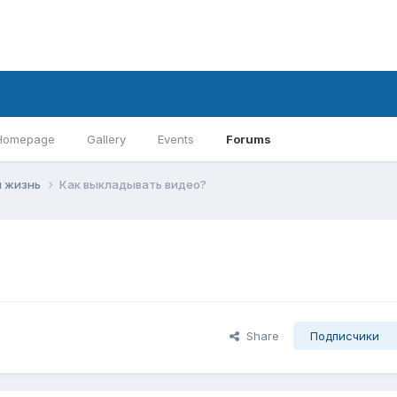
Homepage
Gallery
Events
Forums
 жизнь
Как выкладывать видео?
Share
Подписчики