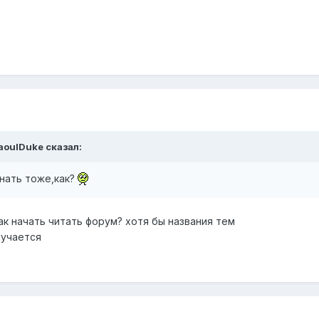
RaoulDuke сказал:
нать тоже,как?
ак начать читать форум? хотя бы названия тем
лучается