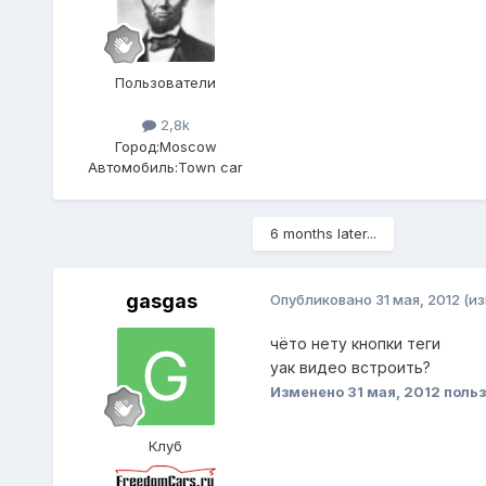
Пользователи
2,8k
Город:
Moscow
Автомобиль:
Town car
6 months later...
gasgas
Опубликовано
31 мая, 2012
(и
чёто нету кнопки теги
уак видео встроить?
Изменено
31 мая, 2012
польз
Клуб