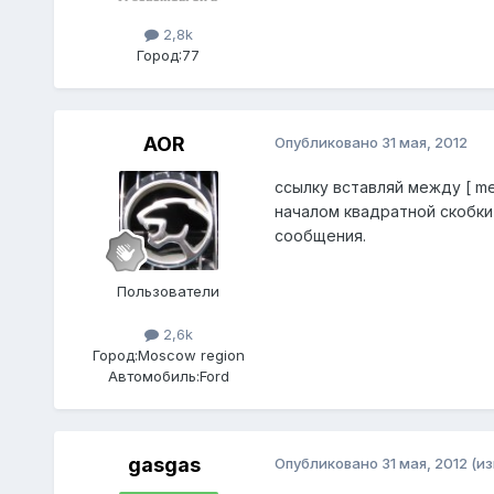
2,8k
Город:
77
AOR
Опубликовано
31 мая, 2012
ссылку вставляй между [ me
началом квадратной скобки
сообщения.
Пользователи
2,6k
Город:
Moscow region
Автомобиль:
Ford
gasgas
Опубликовано
31 мая, 2012
(и