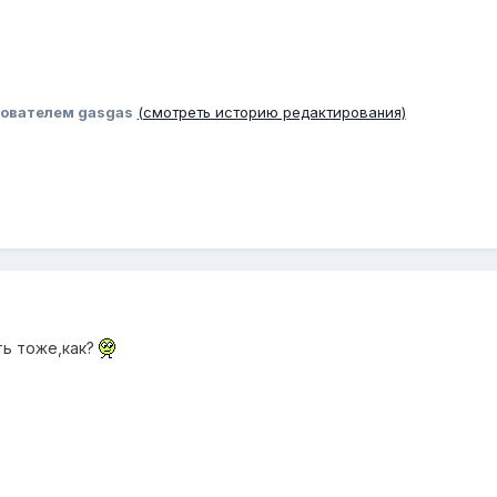
ователем gasgas
(смотреть историю редактирования)
ть тоже,как?