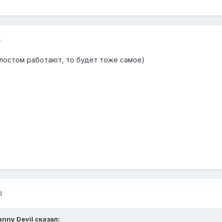
4
олостом работают, то будет тоже самое)
4
anny Devil
сказал: