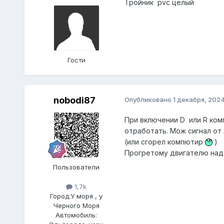
Тройник pvc целый
Гости
nobodi87
Опубликовано
1 декабря, 202
При включении D или R ком
отработать. Мож сигнал от
(или сгорел компютир
)
Прогретому двигателю надо
Пользователи
1,7k
Город:
У моря , у
Черного Моря
Автомобиль: