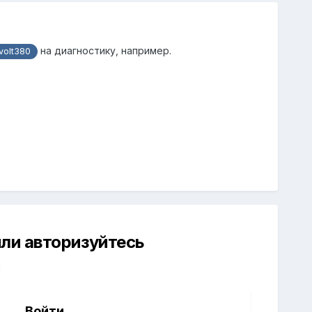
на диагностику, например.
olt380
ли авторизуйтесь
й
Войти