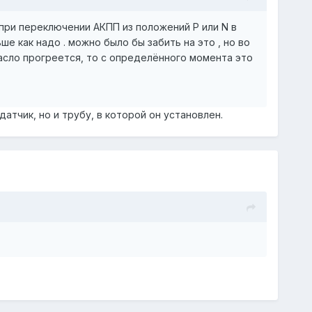
 при переключении АКПП из положений P или N в
ше как надо . можно было бы забить на это , но во
масло прогреется, то с определённого момента это
тчик, но и трубу, в которой он установлен.