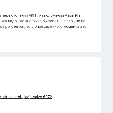
и переключении АКПП из положений P или N в
как надо . можно было бы забить на это , но во
ло прогреется, то с определённого момента это
e+air+control+(iac)+valve,6072