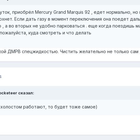
ток, приобрёл Mercury Grand Marquis 92 , едет нормально, но
охнет. Если дать газу в момент переключения она поедет даль
 , а во вторых не удобно парковаться . еще когда поездишь 
пожалуйста, куда смотреть и что делать
кой ДМРВ спецжидкостью. Чистить желательно не только сам да
4
ocketeer
сказал:
 холостом работают, то будет тоже самое)