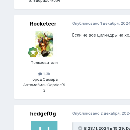
Эльдорадо-корч
Rocketeer
Опубликовано
1 декабря, 202
Если не все цилиндры на х
Пользователи
1,3k
Город:
Самара
Автомобиль:
Caprice`9
2
hedgef0g
Опубликовано
2 декабря, 202
В 28.11.2024 в 19:29,
D