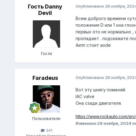
Гость Danny
Опубликовано
28 ноября, 202
Devil
Всем доброго времени суток
положения D или 1 она глох
первых это не нормально ,
пропадает . подскажите по
Акпп стоит aode
Гости
Faradeus
Опубликовано
28 ноября, 202
Вот эту шнягу поменяй.
IAC valve
Она сзади двигателя.
https://www.rockauto.com/en/
Пользователи
Изменено
28 ноября, 2024
п
341