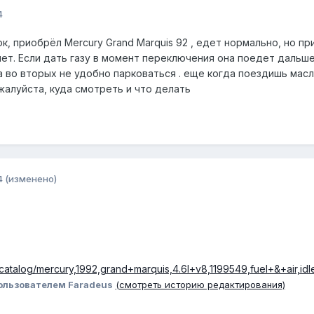
4
, приобрёл Mercury Grand Marquis 92 , едет нормально, но пр
нет. Если дать газу в момент переключения она поедет дальше 
 а во вторых не удобно парковаться . еще когда поездишь мас
жалуйста, куда смотреть и что делать
4
(изменено)
catalog/mercury,1992,grand+marquis,4.6l+v8,1199549,fuel+&+air,idl
ользователем Faradeus
(смотреть историю редактирования)