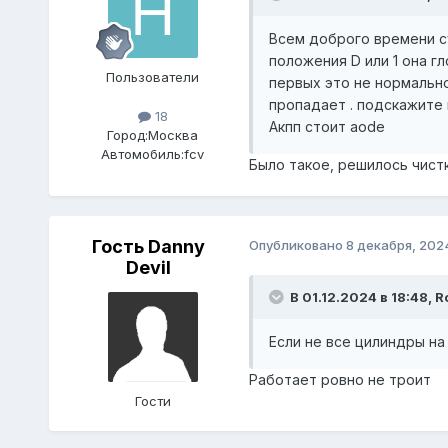
Всем доброго времени су
положения D или 1 она гл
Пользователи
первых это не нормально
пропадает . подскажите 
18
Акпп стоит aode
Город:
Москва
Автомобиль:
fcv
Было такое, решилось чист
Гость Danny
Опубликовано
8 декабря, 202
Devil
В 01.12.2024 в 18:48,
R
Если не все цилиндры на
Работает ровно не троит
Гости