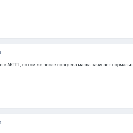
4
ло в АКПП , потом же после прогрева масла начинает нормальн
4