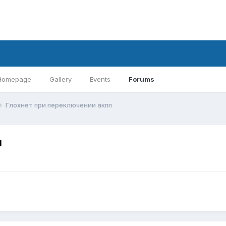
Homepage
Gallery
Events
Forums
Глохнет при переключении акпп
п