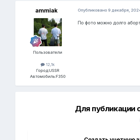
ammiak
Опубликовано
9 декабря, 202
По фото можно долго аборт
Пользователи
12,1k
Город:
USSR
Автомобиль:
F350
Для публикации 
Создать учетную з