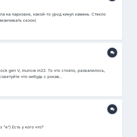
ла на парковке, какой-то урод кинул камень. Стекло
аканчивать сезон(
ock gen V, muncie m22. То что стояло, развалилось,
оветуйте что-нибудь с рокав...
"е") Есть у кого что?