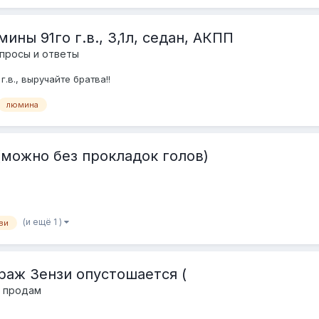
ны 91го г.в., 3,1л, седан, АКПП
просы и ответы
.в., выручайте братва!!
люмина
(можно без прокладок голов)
(и ещё 1 )
ви
араж Зензи опустошается (
- продам