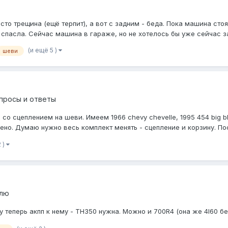
сто трещина (ещё терпит), а вот с задним - беда. Пока машина стоя
 спасла. Сейчас машина в гараже, но не хотелось бы уже сейчас з
(и ещё 5 )
шеви
просы и ответы
о сцеплением на шеви. Имеем 1966 chevy chevelle, 1995 454 big bl
ено. Думаю нужно весь комплект менять - сцепление и корзину. Пос
 )
плю
теперь акпп к нему - TH350 нужна. Можно и 700R4 (она же 4l60 без 