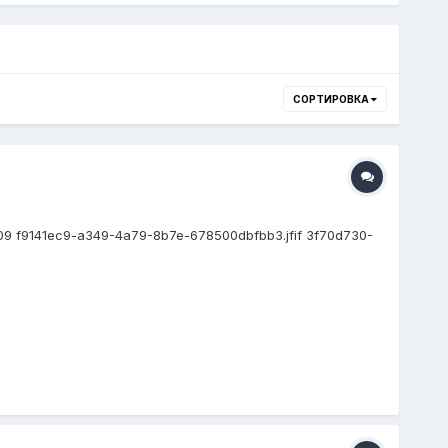
СОРТИРОВКА
09 f9141ec9-a349-4a79-8b7e-678500dbfbb3.jfif 3f70d730-