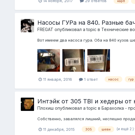
14 ноября, 2017
29 ответов
карб
Насосы ГУРа на 840. Разные ба
FREGAT
опубликовал a topic в
Технические во
Вот имеем два насоса гура. Оба на 840 кузов ш
11 января, 2016
1 ответ
насос
гур
Интэйк от 305 TBI и хедеры от н
Плохиш
опубликовал a topic в
Барахолка - пр
Собственно, завалялся лишний, неспешно продам
(и ещё 2 )
11 декабря, 2015
305
шеви