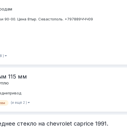
продам
ви 90-00. Цена 8тыр. Севастополь. +797889ЧЧЧ09
8 )
ым 115 мм
уплю
реднепривод
(и ещё 2 )
еви
нее стекло на chevrolet caprice 1991.