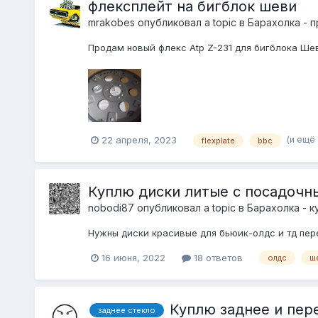
флексплейт на бигблок шеви
mrakobes
опубликовал a topic в
Барахолка - 
Продам новый флекс Atp Z-231 для бигблока Ше
(и ещё 
22 апреля, 2023
flexplate
bbc
Куплю диски литые с посадочн
nobodi87
опубликовал a topic в
Барахолка - к
Нужны диски красивые для бьюик-олдс и тд пе
16 июня, 2022
18 ответов
олдс
ш
Куплю заднее и перед
заднее стекло