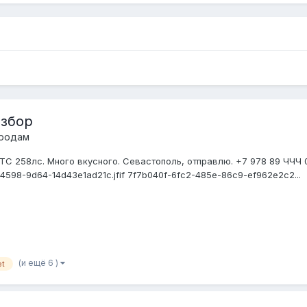
азбор
продам
ТС 258лс. Много вкусного. Севастополь, отправлю. +7 978 89 ЧЧЧ 
4598-9d64-14d43e1ad21c.jfif 7f7b040f-6fc2-485e-86c9-ef962e2c2...
(и ещё 6 )
et