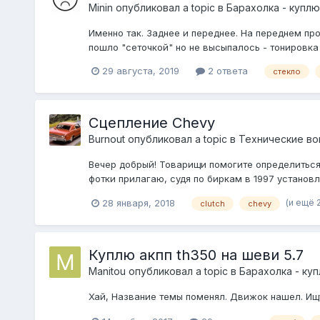
Minin
опубликовал a topic в
Барахолка - куплю
Именно так. Заднее и переднее. На переднем про
пошло "сеточкой" но не высыпалось - тонировка
29 августа, 2019
2 ответа
стекло
Сцепление Chevy
Burnout
опубликовал a topic в
Технические во
Вечер добрый! Товарищи помогите определиться с
фотки прилагаю, судя по биркам в 1997 установл
(и ещё 2
28 января, 2018
clutch
chevy
Куплю акпп th350 на шеви 5.7
Manitou
опубликовал a topic в
Барахолка - ку
Хай, Название темы поменял. Движок нашел. Ищу 