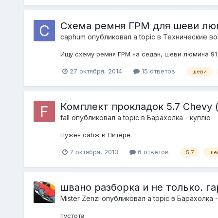
Схема ремня ГРМ для шеви люми
caphum
опубликовал a topic в
Технические во
Ищу схему ремня ГРМ на седан, шеви люмина 91 г
27 октября, 2014
15 ответов
шеви
Комплект прокладок 5.7 Chevy 
fall
опубликовал a topic в
Барахолка - куплю
Нужен сабж в Питере.
7 октября, 2013
6 ответов
5.7
ше
швано разборка и не только. г
Mister Zenzi
опубликовал a topic в
Барахолка 
пустота