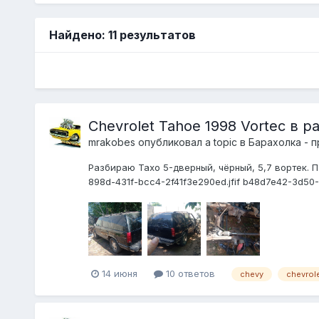
Найдено: 11 результатов
Chevrolet Tahoe 1998 Vortec в р
mrakobes
опубликовал a topic в
Барахолка - 
Разбираю Тахо 5-дверный, чёрный, 5,7 вортек. П
898d-431f-bcc4-2f41f3e290ed.jfif b48d7e42-3d50-
14 июня
10 ответов
chevy
chevrol