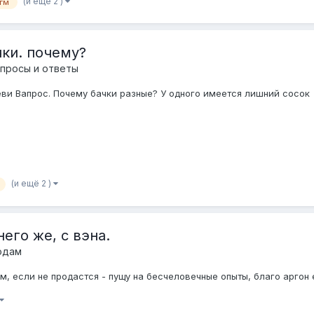
(и ещё 2 )
гм
чки. почему?
просы и ответы
еви Вапрос. Почему бачки разные? У одного имеется лишний сосок
(и ещё 2 )
его же, с вэна.
одам
, если не продастся - пущу на бесчеловечные опыты, благо аргон 