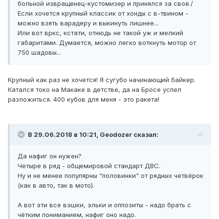
больной извращенец-кустомизер и принялся за своё./
Если хочется крупный классик от хонды с в-твином -
можно взять варадеру и выкинуть лишнее...
Или вот вркс, кстати, отнюдь не такой уж и мелкий
габаритами. Думается, можно легко воткнуть мотор от
750 шадовы...
Крупный как раз не хочется! Я сугубо начинающий байкер.
Катался токо на Макаке в детстве, да на Бросе успел
разложиться. 400 кубов для меня - это ракета!
В 29.06.2018 в 10:21, Geodozer сказал:
Да нафиг он нужен?
Четыре в ряд - общемировой стандарт ДВС.
Ну и не менее популярны "половинки" от рядных четвёрок
(как в авто, так в мото).
А вот эти все вэшки, эльки и оппозиты - надо брать с
чётким пониманием, нафиг оно надо.