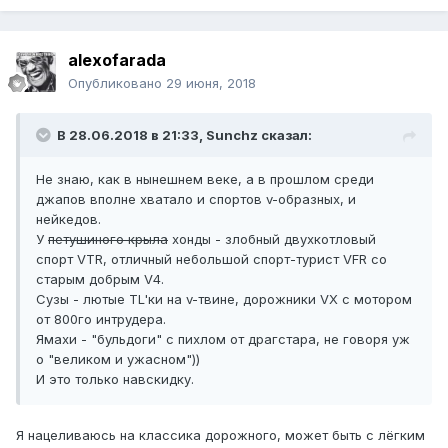
alexofarada
Опубликовано
29 июня, 2018
В 28.06.2018 в 21:33, Sunchz сказал:
Не знаю, как в нынешнем веке, а в прошлом среди
джапов вполне хватало и спортов v-образных, и
нейкедов.
У
петушиного крыла
хонды - злобный двухкотловый
спорт VTR, отличный небольшой спорт-турист VFR со
старым добрым V4.
Сузы - лютые TL'ки на v-твине, дорожники VX с мотором
от 800го интрудера.
Ямахи - "бульдоги" с пихлом от драгстара, не говоря уж
о "великом и ужасном"))
И это только навскидку.
Я нацеливаюсь на классика дорожного, может быть с лёгким