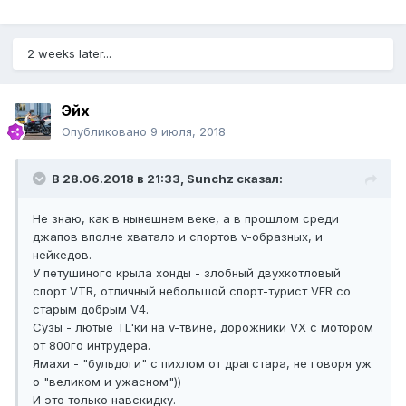
2 weeks later...
Эйх
Опубликовано
9 июля, 2018
В 28.06.2018 в 21:33, Sunchz сказал:
Не знаю, как в нынешнем веке, а в прошлом среди
джапов вполне хватало и спортов v-образных, и
нейкедов.
У петушиного крыла хонды - злобный двухкотловый
спорт VTR, отличный небольшой спорт-турист VFR со
старым добрым V4.
Сузы - лютые TL'ки на v-твине, дорожники VX с мотором
от 800го интрудера.
Ямахи - "бульдоги" с пихлом от драгстара, не говоря уж
о "великом и ужасном"))
И это только навскидку.