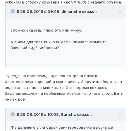
уклоном в сторону круизёра ( как VX-800) среднего объёма.
В 29.06.2018 в 09:46, dimanche сказал:
сложно сказать, плюс это или минус
А в чём для тебя лично цимес В-твина?? Момент?
Внешний вид? вибрации?
Ну, ездя на вэвосемь, надо как-то тренд блюсти.
Хочется и звук хороший и пыр с низов. А крутить обороты на
ряднике - это не по мне как-то. Хотя, время покажет.
Ваще выпендрёж на необычном мотике - оно того стоит. Быть
не как все.
В 29.06.2018 в 10:05, Sunchz сказал:
/Из дальнего угла сарая заинтересованно высунулся