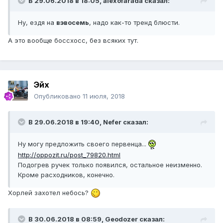
В 29.06.2018 в 18:05, alexofarada сказал:
Ну, ездя на
вэвосемь
, надо как-то тренд блюсти.
А это вообще боссхосс, без всяких тут.
Эйх
Опубликовано
11 июля, 2018
В 29.06.2018 в 19:40, Nefer сказал:
Ну могу предложить своего первенца...
http://oppozit.ru/post_79820.html
Подогрев ручек только появился, остальное неизменно.
Кроме расходников, конечно.
Хорлей захотел небось?
В 30.06.2018 в 08:59, Geodozer сказал: