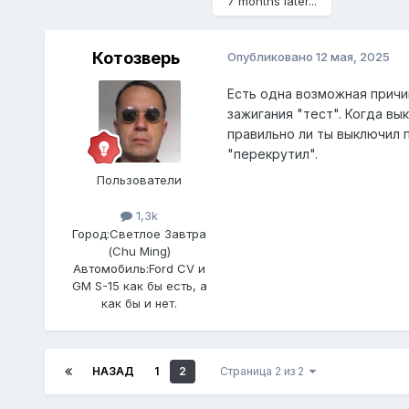
7 months later...
Котозверь
Опубликовано
12 мая, 2025
Есть одна возможная причина
зажигания "тест". Когда в
правильно ли ты выключил 
"перекрутил".
Пользователи
1,3k
Город:
Светлое Завтра
(Chu Ming)
Автомобиль:
Ford CV и
GM S-15 как бы есть, а
как бы и нет.
НАЗАД
1
2
Страница 2 из 2