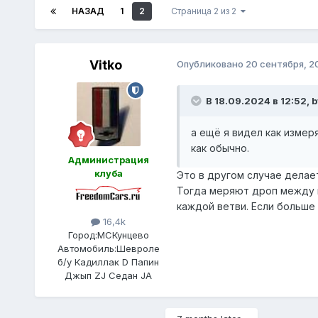
НАЗАД
1
2
Страница 2 из 2
Vitko
Опубликовано
20 сентября, 2
В 18.09.2024 в 12:52,
b
а ещё я видел как измер
как обычно.
Администрация
клуба
Это в другом случае делает
Тогда меряют дроп между к
каждой ветви. Если больше 
16,4k
Город:
МСКунцево
Автомобиль:
Шевроле
б/у Кадиллак D Папин
Джып ZJ Седан JA