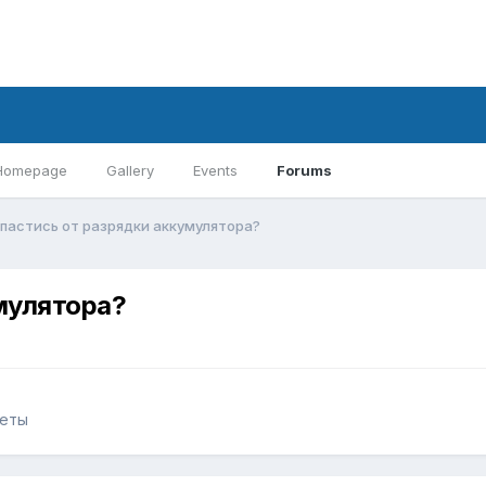
Homepage
Gallery
Events
Forums
спастись от разрядки аккумулятора?
мулятора?
веты