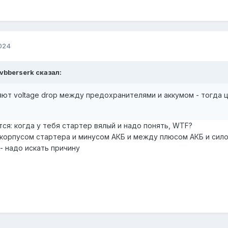
024
vbberserk
сказал:
яют voltage drop между предохранителями и аккумом - тогда 
ся: когда у тебя стартер вялый и надо понять, WTF?
орпусом стартера и минусом АКБ и между плюсом АКБ и силов
- надо искать причину