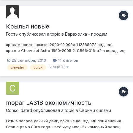
Крылья новые
Гость опубликовал a topic в
Барахолка - продам
продам новые крылья 2000-10.000р 1.12388972 заднее,
правое Chevrolet Astro 1990-2005 2. CR66-016-a2m переднее,
левое Chrysler 300m 3. 25526541 переднее, левое Buick
25 сентября, 2016
14 ответов
Electra/Le Sabre RWD 80-90 4. CR62-016-1 переднее, правое
(и ещё 7 )
chrysler
buick
Chrysler Cirrus/Dodge Stratus/Plymouth Breez...
mopar LA318 экономичность
Consolidated
опубликовал a topic в
Своими силами
Есть в запасе данный двиг, пока не нашедший применения.
Сток с рэма 83го года - всё чугунное, 2х камерный холли,
отпиленный колокол от 727й коробки и бублик (спасибо хоть