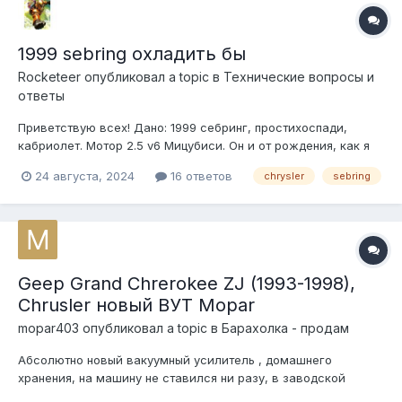
1999 sebring охладить бы
Rocketeer
опубликовал a topic в
Технические вопросы и
ответы
Приветствую всех! Дано: 1999 себринг, простихоспади,
кабриолет. Мотор 2.5 v6 Мицубиси. Он и от рождения, как я
понимаю, горячеват, а по прошествии лет и того хуже.
24 августа, 2024
16 ответов
chrysler
sebring
Система под давлением, вертух работает, но вот как бы
температуру включения того вертуха понизить? Им там pcm
командует, чем поправить?...
Geep Grand Chrerokee ZJ (1993-1998),
Chrusler новый ВУТ Mopar
mopar403
опубликовал a topic в
Барахолка - продам
Абсолютно новый вакуумный усилитель , домашнего
хранения, на машину не ставился ни разу, в заводской
фирменной коробке. Geep Grand Chrerokee ZJ (1993-1998),