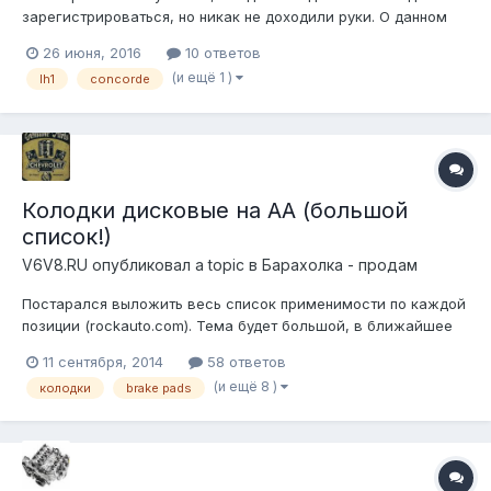
зарегистрироваться, но никак не доходили руки. О данном
ресурсе узнал от множества владельцев АА, которые
26 июня, 2016
10 ответов
говорили, что мой конкорд обязательно должен быть на
(и ещё 1 )
lh1
concorde
фридоме. Итак, спасибо за добрый совет, поехали! Авто
приплыл в Россию на корабле в...
Колодки дисковые на АА (большой
список!)
V6V8.RU
опубликовал a topic в
Барахолка - продам
Постарался выложить весь список применимости по каждой
позиции (rockauto.com). Тема будет большой, в ближайшее
время пополнится. Ввиду возросшего курса цены в списке не
11 сентября, 2014
58 ответов
актуальны, узнавайте по каждой позиции отдельно! Телефон
(и ещё 8 )
колодки
brake pads
для связи 8(925)8385936! Колодки дисковые передние: GM:
Lightning Indu...