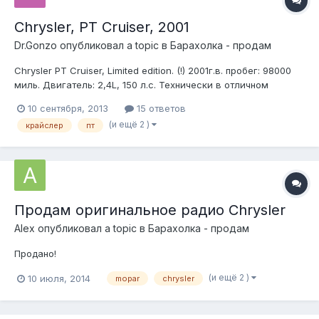
Chrysler, PT Cruiser, 2001
Dr.Gonzo
опубликовал a topic в
Барахолка - продам
Chrysler PT Cruiser, Limited edition. (!) 2001г.в. пробег: 98000
миль. Двигатель: 2,4L, 150 л.с. Технически в отличном
состоянии. Есть недочеты по лакокрасочному покрытию. цена:
10 сентября, 2013
15 ответов
270'000 руб. Тел: +7-909-44О-72-27, Александр (Ростов-на-
(и ещё 2 )
крайслер
пт
Дону). Об авто: Машина в хорошем техническом состояни...
Продам оригинальное радио Chrysler
Alеx
опубликовал a topic в
Барахолка - продам
Продано!
(и ещё 2 )
10 июля, 2014
mopar
chrysler