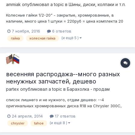
ammiak
опубликовал a topic в
Шины, диски, колпаки и т.п.
Колесные гайки 1/2-20" - закрытые, хромированные, в
наличии, много цена 1 штуки = 220руб = цена комплекта 20
штук = 4000руб = патамушта круглая цифра так же есть в
7 ноября, 2016
6 ответов
наличии секретки = 2000р = на заказ любые гайки, секретки
(и ещё 5 )
гайка
колесная гайка
для любых автомобилей — хромированные, черные, цветные,
длинные,...
весенняя распродажа--много разных
ненужных запчастей, дешево
partex
опубликовал a topic в
Барахолка - продам
список лишнего и не нужного, отдам дешево: --4
оригинальных хромированных диска R18 на Chrysler 300C,
Mopar # 1LS64ZXO-AB --левая нижняя боковина кузова на 71-
24 апреля, 2014
17 ответов
96 Chevy VAN --передняя левая дверь оригинал на 2000-
(и ещё 8 )
chrysler
tahoe
2006 Тахо, GM# 15017223 --задний редуктор б/у на 2006
Навигатор 3.73 --вакумны...