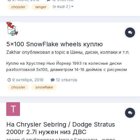
=400 руб. 4) Прокладка вЫпускного коллектора, правого
(и ещё 2 )
chrysler
ranger
Mopar # MR404181 Mits...
5x100 SnowFlake wheels куплю
Zakhar
опубликовал a topic в
Шины, диски, колпаки и т.п.
Куплю на Хрустлер Нью Йоркер 1993 гв колесные диски
разболтовкой 5х100, диаметром 14-16 дюймов с рисунком
типа классического SnowFlake. Состояние не принципиально,
9 октября, 2018
12 ответов
главное чтобы не колотые и не квадратные. Есличе рисунок
chrysler
snowflake
сноуфлейк типа такого: Для связи личка, 8(9l6)548-9oЗl,
ватсап, те...
На Chrysler Sebring / Dodge Stratus
2000г 2.7i нужен низ ДВС
трезвый
опубликовал a topic в
Барахолка - куплю