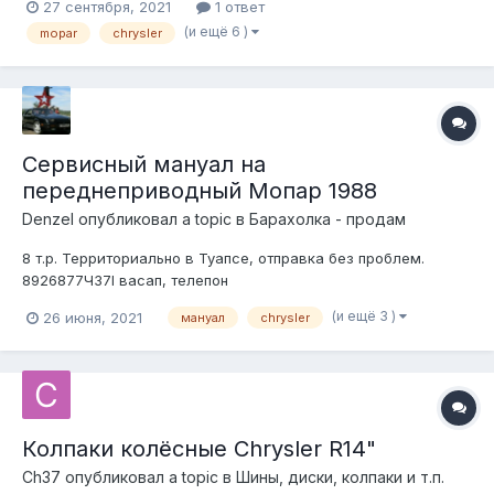
27 сентября, 2021
1 ответ
Chrusler новый ВУТ Mopar Номера по каталогу: 04720868
(и ещё 6 )
mopar
chrysler
52006887 Цена 20 тысяч (в магазине 37). Личная встреча в
Москве либ...
Сервисный мануал на
переднеприводный Мопар 1988
DenzeI
опубликовал a topic в
Барахолка - продам
8 т.р. Территориально в Туапсе, отправка без проблем.
8926877Ч37l васап, телепон
(и ещё 3 )
26 июня, 2021
мануал
chrysler
Колпаки колёсные Chrysler R14"
Ch37
опубликовал a topic в
Шины, диски, колпаки и т.п.