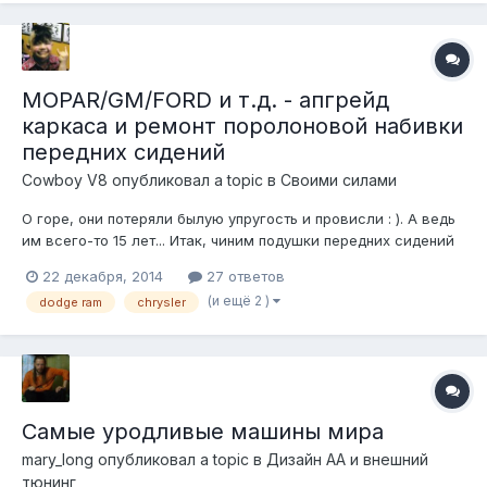
MOPAR/GM/FORD и т.д. - апгрейд
каркаса и ремонт поролоновой набивки
передних сидений
Cowboy V8
опубликовал a topic в
Своими силами
О горе, они потеряли былую упругость и провисли : ). А ведь
им всего-то 15 лет... Итак, чиним подушки передних сидений
на пятнадцатилетнем Рэме пикапе. Подушка пассажирская,
22 декабря, 2014
27 ответов
вид спереди. Видно, как обвисли края, особенно наружный
(и ещё 2 )
dodge ram
chrysler
правый (на фото - левый), т.к. именно по нему съезжают
жопами легкомы...
Самые уродливые машины мира
mary_long
опубликовал a topic в
Дизайн АА и внешний
тюнинг