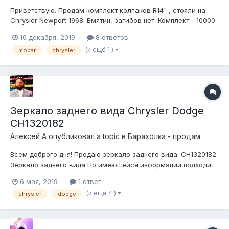
Приветствую. Продам комплект колпаков R14" , стояли на
Chrysler Newport 1968. Вмятин, загибов нет. Комплект - 10000
руб. Москва, возможна отправка. Для связи +7(916)479-08-
10 декабря, 2019
8 ответов
пять-три - Николай
(и ещё 1 )
mopar
chrysler
Зеркало заднего вида Chrysler Dodge
CH1320182
Алексей А
опубликовал a topic в
Барахолка - продам
Всем доброго дня! Продаю зеркало заднего вида. CH1320182
Зеркало заднего вида По имеющейся информации подходит
для Chrysler Lhs 1999-2001, Заводские номера CH1320182,
6 мая, 2019
1 ответ
4574607AG, 4574607AE Chrysler 300M Chrysler Concorde
(и ещё 4 )
chrysler
dodge
Chrysler LHS Dodge Intre...