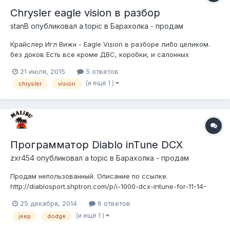
Chrysler eagle vision в разбор
stanB
опубликовал a topic в
Барахолка - продам
Крайслер Игл Вижн - Eagle Vision в разборе либо целиком.
без доков Есть все кроме ДВС, коробки, и салонных
сидушек. цены договорные! дешево отдам
21 июля, 2015
5 ответов
(и ещё 1 )
chrysler
vision
Программатор Diablo inTune DCX
zxr454
опубликовал a topic в
Барахолка - продам
Продам непользованный. Описание по ссылке.
http://diablosport.shptron.com/p/i-1000-dcx-intune-for-11-14-
dodge-chrysler-jeep-ram-gas-vehicles $350 8-903-124-34-94/
25 декабря, 2014
6 ответов
(и ещё 1 )
jeep
dodge