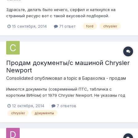
Здрасьте, делать было нечего, серфил и наткнулся на
странный ресурс вот с такой вкусовой подборкой.
Американцев там затрагивают более всех, решил
15 сентября, 2014
71 ответ
ford
chrysler
поделиться ссылкой http://driveride.ru/samye-urodlivye-
mashiny-mira-top-strashnyx-mashin/ Язык аффтора наводит на
мысли, однако)
Продам документы/с машиной Chrysler
Newport
Consolidated
опубликовал a topic в
Барахолка - продам
Имеются документы (современный ПТС, табличка с
коротким ВИНом) от 1979 Chrysler Newport. Не указаны год
выпуска и мощность. Сама машина тоже в наличии, без
12 октября, 2014
7 ответов
двигателя и акпп. Фото всего по запросу. Писать лучше на
chrysler
документы
почту igorstar@e1.ru