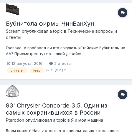
Бубнитола фирмы ЧинВанХун
Scream
опубликовал a topic в
Технические вопросы и
ответы
Господа, а пробовал ли кто покупать кЕтайские бубнитолы на
АА? Присмотрел тут вот такой девайс:
http://www.ebay.com/itm/Autoradio-Car-DVD-Navigation-GPS-
12 августа, 2016
2 ответа
For-Jeep-Grand-Cherokee-Liberty-Wrangler-/131503229010?
(и ещё 2 )
chrysler
jeep
fits=Year%3A2005|Make%3AJeep|Model%3AWrangler&hash=it
em1e9e340852:g:0XMAAOSwv0tVR1es&vxp=mt...
93' Chrysler Concorde 3.5. Один из
самых сохранившихся в России
Pterodon
опубликовал a topic в
Я и моя машина
Всем привет! Начну с того, что давным-давно хотел здесь