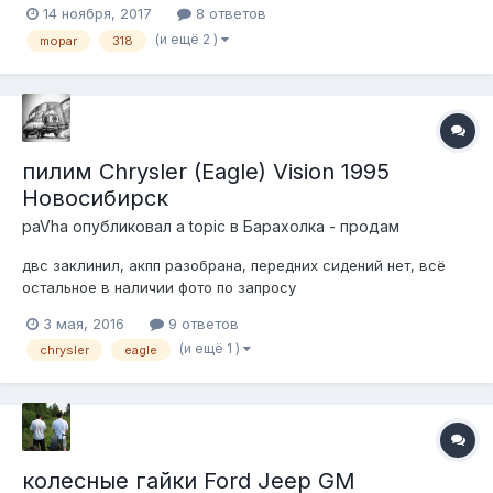
14 ноября, 2017
8 ответов
это не выкинули). Проверен на работоспособность и
(и ещё 2 )
mopar
318
поставлен в угол. Собственно, если вдуг применение
найдётся, хотелось бы рассмо...
пилим Chrysler (Eagle) Vision 1995
Новосибирск
paVha
опубликовал a topic в
Барахолка - продам
двс заклинил, акпп разобрана, передних сидений нет, всё
остальное в наличии фото по запросу
3 мая, 2016
9 ответов
(и ещё 1 )
chrysler
eagle
колесные гайки Ford Jeep GM