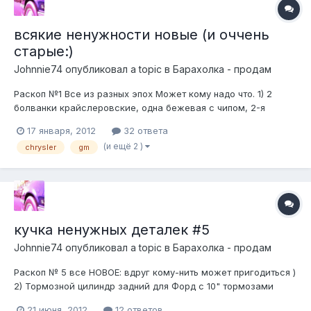
всякие ненужности новые (и оччень
старые:)
Johnnie74
опубликовал a topic в
Барахолка - продам
Раскоп №1 Все из разных эпох Может кому надо что. 1) 2
болванки крайслеровские, одна бежевая с чипом, 2-я
черная c надписью "jeep" просто болванка для багажника/
17 января, 2012
32 ответа
бардачка подходит на кучу моделей 2000-х, см. список.
(и ещё 2 )
chrysler
gm
2007-08 годом может не ограничиваться, просто на тот
момент это были к...
кучка ненужных деталек #5
Johnnie74
опубликовал a topic в
Барахолка - продам
Раскоп № 5 все НОВОЕ: вдруг кому-нить может пригодиться )
2) Тормозной цилиндр задний для Форд с 10" тормозами
(Trust# 13930, Bendix # 33930) 1986-94 Aerostar/Ranger и др.
21 июня, 2012
12 ответов