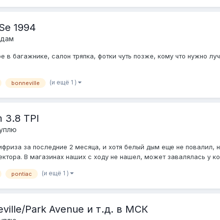
Se 1994
одам
е в багажнике, салон тряпка, фотки чуть позже, кому что нужно лу
(и ещё 1 )
bonneville
 3.8 TPI
куплю
риза за последние 2 месяца, и хотя белый дым еще не повалил, н
ктора. В магазинах наших с ходу не нашел, может завалялась у ко
(и ещё 1 )
pontiac
ille/Park Avenue и т.д. в МСК