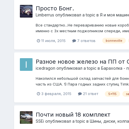
Просто Бонг.
Limberrus
опубликовал a topic в
Я и моя машин
Все стандартно...Не перевариванию новые коробк
именно с 3х местным поджопником спереди, имен
11 июля, 2015
7 ответов
bonneville
Разное новое железо на ПП от 
icedragon
опубликовал a topic в
Барахолка - 
Накопился небольшой склад запчастей для бонн
часть из США. 1) Пара годных задних ступиц Timk
3 февраля, 2015
21 ответ
5x115
з
Почти новый 18 комплект
SSEi
опубликовал a topic в
Шины, диски, колпак