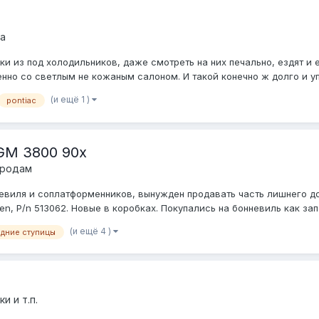
а
и из под холодильников, даже смотреть на них печально, ездят и 
но со светлым не кожаным салоном. И такой конечно ж долго и упор
(и ещё 1 )
pontiac
GM 3800 90х
продам
евиля и соплатформенников, вынужден продавать часть лишнего до
en, P/n 513062. Новые в коробках. Покупались на бонневиль как запас
(и ещё 4 )
адние ступицы
и и т.п.