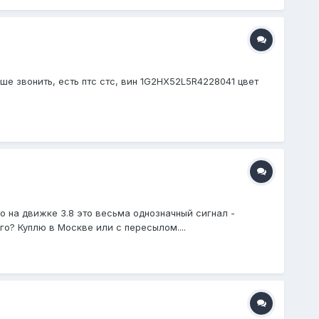
чше звонить, есть птс стс, вин 1G2HX52L5R4228041 цвет
о на движке 3.8 это весьма однозначный сигнал -
го? Куплю в Москве или с пересылом....