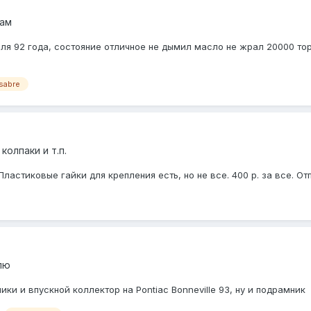
дам
я 92 года, состояние отличное не дымил масло не жрал 20000 тор
sabre
колпаки и т.п.
ластиковые гайки для крепления есть, но не все. 400 р. за все. От
лю
и и впускной коллектор на Pontiac Bonneville 93, ну и подрамник