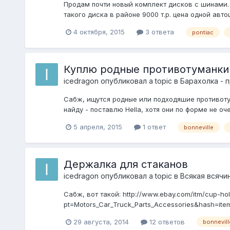
Продам почти новый комплект дисков с шинами. 
такого диска в районе 9000 т.р. цена одной автош
4 октября, 2015
3 ответа
pontiac
Куплю родные противотуманки 
icedragon
опубликовал a topic в
Барахолка - 
Сабж, ищутся родные или подходяшие противотума
найду - поставлю Hella, хотя они по форме не оч
5 апреля, 2015
1 ответ
bonneville
Держалка для стаканов
icedragon
опубликовал a topic в
Всякая всячи
Сабж, вот такой: http://www.ebay.com/itm/cup-hol
pt=Motors_Car_Truck_Parts_Accessories&hash=it
Москва или со знаком...
29 августа, 2014
12 ответов
bonnevill