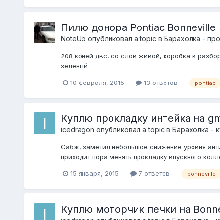
Пилю донора Pontiac Bonneville 
NoteUp
опубликовал a topic в
Барахолка - пр
208 коней двс, со слов живой, коробка в разбор
зеленый
10 февраля, 2015
13 ответов
pontiac
Куплю прокладку интейка на gm
icedragon
опубликовал a topic в
Барахолка - 
Сабж, заметил небольшое снижение уровня антиф
приходит пора менять прокладку впускного колле
15 января, 2015
7 ответов
bonneville
Куплю моторчик печки на Bonnev