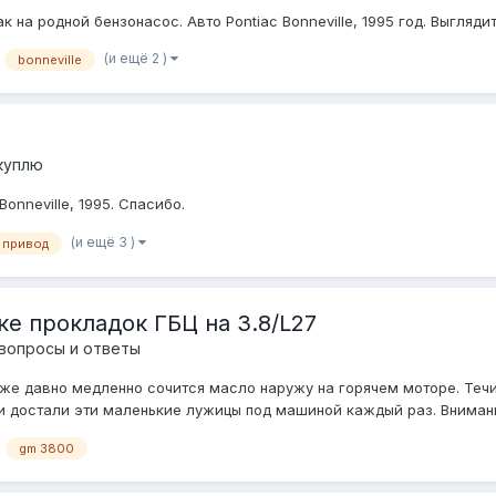
на родной бензонасос. Авто Pontiac Bonneville, 1995 год. Выгляди
(и ещё 2 )
bonneville
 куплю
onneville, 1995. Спасибо.
(и ещё 3 )
привод
е прокладок ГБЦ на 3.8/L27
вопросы и ответы
L) уже давно медленно сочится масло наружу на горячем моторе. Те
и достали эти маленькие лужицы под машиной каждый раз. Внимание,
gm 3800