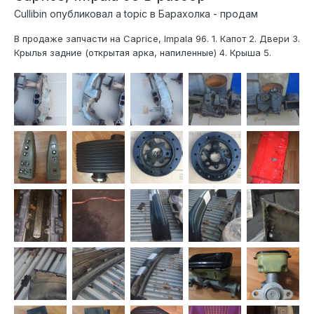
Cullibin
опубликовал a topic в
Барахолка - продам
В продаже запчасти на Caprice, Impala 96. 1. Капот 2. Двери 3.
Крылья задние (открытая арка, напиленные) 4. Крыша 5.
Задние треугольники ( а-ля Импала) 6. Заднее стекло 7.
Крышка багажника ( без спойлера) 8. Комплект личинок
дверных, плюс замки багажника и ба...