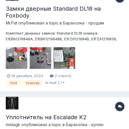
Замки дверные Standard DL18 на
Foxbody
Mr.Pat
опубликовал a topic в
Барахолка - продам
Комплект дверных замков Standard DL18 номера:
E1EB6121984BA, E1EB6121984BB, E1FZ6121984B, E1FZ6121985B,
E2EB5821984BA, E3EB6121984BA, F2ZZ6121984A В наборе: 2
ключа, 2 замка, крепеж, инструкция. Подходит на все 2х
дверные фоксы(станги,кугары,тберды),КРОМЕ 1987
года(естественно, об э...
19 декабря, 2024
2 ответа
(и ещё 2 )
ford
foxbody
Уплотнитель на Escalade K2
mistagk
опубликовал a topic в
Барахолка - куплю