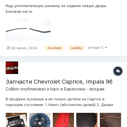
Ищу уплотнительную резинку на заднюю левую дверь.
Боковая часть.
(и ещё 2 )
30 июня, 2024
escalade
cadillac
Запчасти Chevrolet Caprice, Impala 96
Cullibin
опубликовал a topic в
Барахолка - продам
В продаже кузовные и не только детали на Caprice в
хорошем состоянии. 1. Капот (абсолютно целый) 2. Двери
(также как и капот) 3. Крышка багажника ( без спойлера) 4.
Стекла боковые. 5. Салон Серый и задний диван а-ля Impala.
6. Усилитель переднего бамп...