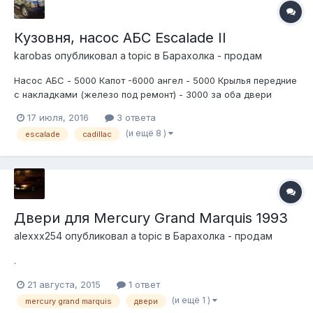
Кузовня, насос АБС Escalade II
karobas
опубликовал a topic в
Барахолка - продам
Насос АБС - 5000 Капот -6000 ангел - 5000 Крылья передние
с накладками (железо под ремонт) - 3000 за оба двери
задние с накладками - по 3000 решетка радиатора - 4000
17 июля, 2016
3 ответа
Отправка ДЛ из СПб 93I3O72O13
(и ещё 8 )
escalade
cadillac
Двери для Mercury Grand Marquis 1993
alexxx254
опубликовал a topic в
Барахолка - продам
.
21 августа, 2015
1 ответ
(и ещё 1 )
mercury grand marquis
двери