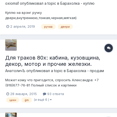
oxioma1
опубликовал a topic в
Барахолка - куплю
Куплю на врэнг ручку
двери,внутреннюю,тонкая,черная,мягкая)
2 апреля, 2019
ручка
двери
Для траков 80х: кабина, кузовщина,
декор, мотор и прочие железки.
АнатоличЪ
опубликовал a topic в
Барахолка - продам
Может кому что пригодится, спросить Александра: +7
(916)677-76-81 Полный список и картинки
тут:http://birulevo.umi.ru/uslugi/ 1. Двери для GM пикапа/к5/
28 января, 2015
93 ответа
субурбана 80х: задние suburban хор. б/у оригинал, левые и
(и ещё 6 )
цкхн
gm
правые, 300$/шт Торг возможен. Есть в состоянии немного
похуже - поде...