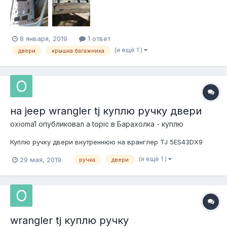
8 января, 2019
1 ответ
(и ещё 1 )
двери
крышка багажника
на jeep wrangler tj куплю ручку двери
oxioma1
опубликовал a topic в
Барахолка - куплю
Куплю ручку двери внутреннюю на вранглер TJ 5ES43DX9
(и ещё 1 )
29 мая, 2019
ручка
двери
wrangler tj куплю ручку