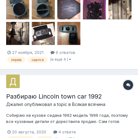
27 ноября, 2021
6 ответов
(и ещё 4 )
impala
caprice
Разбираю Lincoln town car 1992
Джалил
опубликовал a topic в
Всякая всячина
Собираю на кузове седана 1992 модель 1996 года, поэтому
все кузовные детали от дорестаила продаю. Сам готов
купить или обменяться синюю обшивку водительской двери
20 августа, 2020
4 ответа
на 1995 год, тёмносиний салон кожаный, но обшивка с