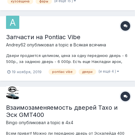
(и ещё 15 )
кузовщина
фары
велюровой вставкой. Вотсап на номере +77753377708,
Нахожусь в Алмате, Казахстан. Мо...
Запчасти на Pontiac Vibe
Andrey62
опубликовал a topic в
Всякая всячина
Двери продается целиком, цена за одну переднюю дверь - 6
500р., за заднюю дверь - 6 000р. Есть еще Накладки арок,
задние треугольные стекла, пластиковые накладки порогов
(и ещё 4 )
19 ноября, 2019
pontiac vibe
двери
(левый, правый) Подходят на Toyota Matrix. Телефон: 8-903-
575-14-78 Андрей
Взаимозаменяемость дверей Тахо и
Эск GMT400
Bingo
опубликовал a topic в
4х4
Всем привет! Можно ли переднюю дверь от Эскалейда 400