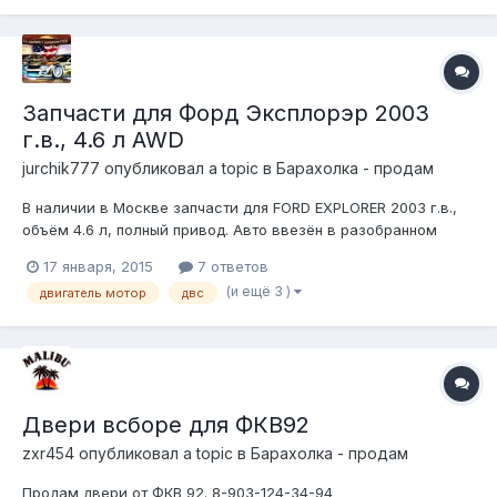
Запчасти для Форд Эксплорэр 2003
г.в., 4.6 л AWD
jurchik777
опубликовал a topic в
Барахолка - продам
В наличии в Москве запчасти для FORD EXPLORER 2003 г.в.,
объём 4.6 л, полный привод. Авто ввезён в разобранном
виде из США, без пробега по РФ. Пробег 106595 миль. г.
17 января, 2015
7 ответов
Железнодорожный, ул. Керамическая д.1, строение 12. Тел.
(и ещё 3 )
двигатель мотор
двс
8(985)138 08 11, 8 (926) 559-63-72
Двери всборе для ФКВ92
zxr454
опубликовал a topic в
Барахолка - продам
Продам двери от ФКВ 92. 8-903-124-34-94