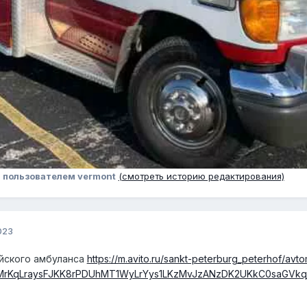
3
пользователем vermont
(смотреть историю редактирования)
023
ейского амбуланса
https://m.avito.ru/sankt-peterburg_peterhof/a
0MrKqLraysFJKK8rPDUhMT1WyLrYys1LKzMvJzANzDK2UKkC0saGV