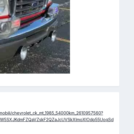
vtomobili/chevrolet_ck_mt_1985_54000km_2610957560?
kqW5SXJKdmFZQaVZskF2QZaJcUVSkXlmoXlOdp55UoqSd