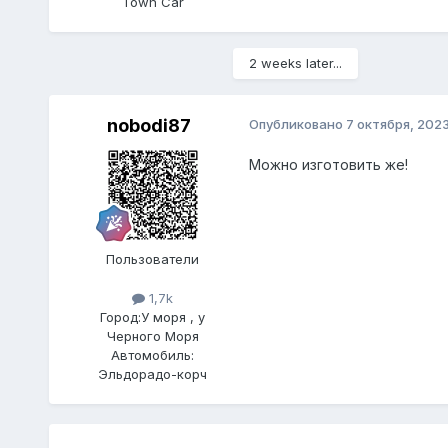
Town Car
2 weeks later...
nobodi87
Опубликовано
7 октября, 202
Можно изготовить же!
Пользователи
1,7k
Город:
У моря , у
Черного Моря
Автомобиль:
Эльдорадо-корч