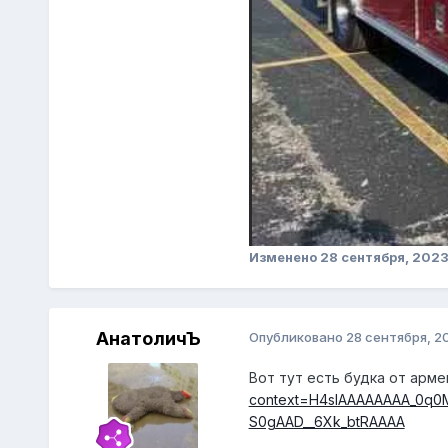
Изменено
28 сентября, 202
АнатоличЪ
Опубликовано
28 сентября, 2
Вот тут есть будка от арм
context=H4sIAAAAAAAA_0q
S0gAAD__6Xk_btRAAAA