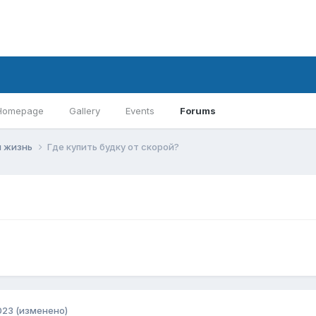
Homepage
Gallery
Events
Forums
 жизнь
Где купить будку от скорой?
023
(изменено)