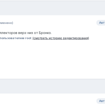
зменено)
Авт
ллекторов верх-низ от Бронко.
пользователем root
(смотреть историю редактирования)
Авт