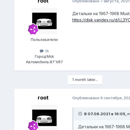
root
Опубликовано
7 августа, 2021
Детальки на 1967-1968 Must
https://disk.yandex.ru/d/U_3
Пользователи
3k
Город:
Msk
Автомобиль:
87'XR7
1 month later...
root
Опубликовано
9 сентября, 20
В 07.08.2021 в 16:05,
r
Детальки на 1967-1968 M