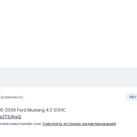
(изменено)
Авт
5-2009 Ford Mustang 4.0 SOHC
Ce2TlUfnsQ
пользователем root
(смотреть историю редактирования)