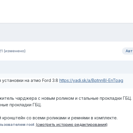
21
(изменено)
Авт
 установки на атмо Ford 3.8
https://yadi.sk/a/Bptnn8l-EnTpag
итель чарджера с новым роликом и стальные прокладки ГБЦ.
ные прокладки ГБЦ.
й кронштейн со всеми роликами и ремнями в комплекте.
ьзователем root
(смотреть историю редактирования)