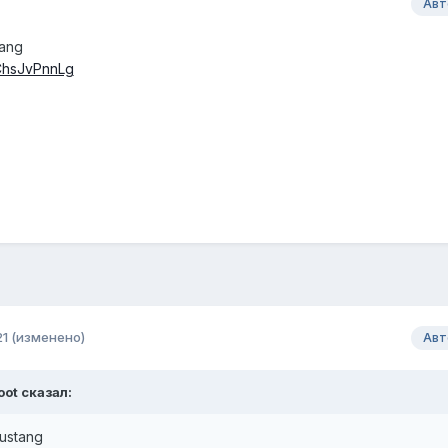
Авт
ang
YChsJvPnnLg
21
(изменено)
Авт
oot
сказал:
ustang