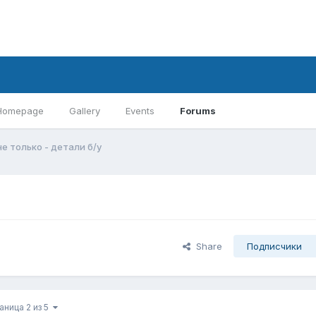
Homepage
Gallery
Events
Forums
не только - детали б/у
Share
Подписчики
аница 2 из 5