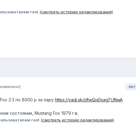
ользователем root
(смотреть историю редактирования)
(изменено)
Авт
 Fox 2.3 по 8000 р за пару
https://yadi.sk/i/ltwQq0sagTUNwA
ом состоянии, Mustang Fox 1979 г.в.
ользователем root
(смотреть историю редактирования)