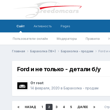
Сайт
Активность
Pages
Пользователи онлайн
Модераторы
Правила
Главная
Барахолка (18+)
Барахолка - продам
Ford и 
Ford и не только - детали б/у
От
root
14 февраля, 2020
в
Барахолка - продам
НАЗАД
1
2
3
4
5
ДАЛЕЕ
Стр