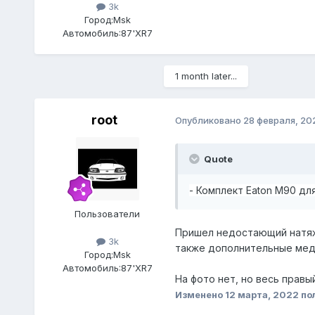
3k
Город:
Msk
Автомобиль:
87'XR7
1 month later...
root
Опубликовано
28 февраля, 20
Quote
- Комплект Eaton M90 для
Пользователи
Пришел недостающий натяж
3k
также дополнительные мед
Город:
Msk
Автомобиль:
87'XR7
На фото нет, но весь правы
Изменено
12 марта, 2022
пол