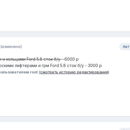
(изменено)
Авт
и кольцами Ford 5.8 сток б/у -
6000 р
лоскими лифтерами и грм Ford 5.8 сток б/у - 3000 р
ользователем root
(смотреть историю редактирования)