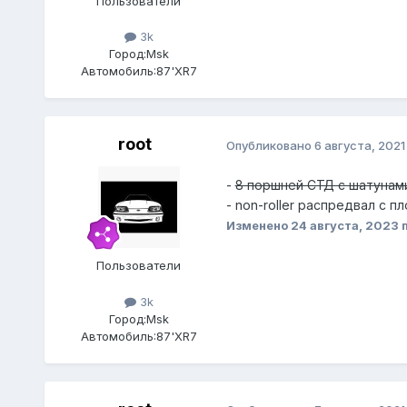
Пользователи
3k
Город:
Msk
Автомобиль:
87'XR7
root
Опубликовано
6 августа, 2021
-
8 поршней СТД с шатунами 
- non-roller распредвал с п
Изменено
24 августа, 2023
п
Пользователи
3k
Город:
Msk
Автомобиль:
87'XR7