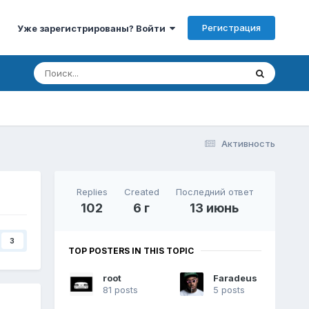
Регистрация
Уже зарегистрированы? Войти
Активность
Replies
Created
Последний ответ
102
6 г
13 июнь
3
TOP POSTERS IN THIS TOPIC
root
Faradeus
81 posts
5 posts