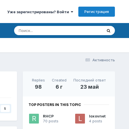
Регистрация
Уже зарегистрированы? Войти
Активность
Replies
Created
Последний ответ
98
6 г
23 май
TOP POSTERS IN THIS TOPIC
5
RHCP
loxovnet
70 posts
4 posts