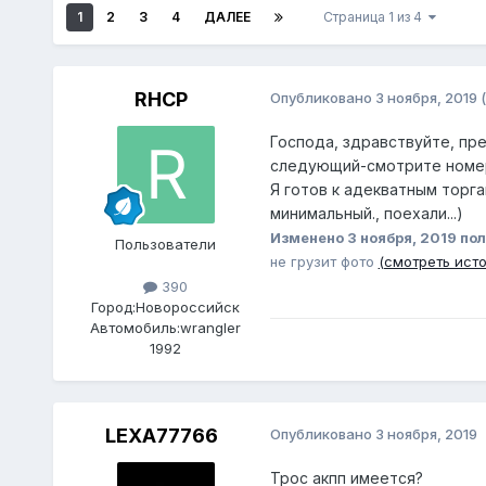
1
2
3
4
ДАЛЕЕ
Страница 1 из 4
RHCP
Опубликовано
3 ноября, 2019
Господа, здравствуйте, пр
следующий-смотрите номера
Я готов к адекватным торга
минимальный., поехали...)
Изменено
3 ноября, 2019
пол
Пользователи
не грузит фото
(смотреть ист
390
Город:
Новороссийск
Автомобиль:
wrangler
1992
LEXA77766
Опубликовано
3 ноября, 2019
Трос акпп имеется?