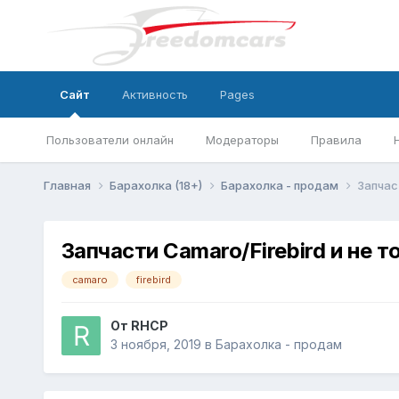
Сайт
Активность
Pages
Пользователи онлайн
Модераторы
Правила
Главная
Барахолка (18+)
Барахолка - продам
Запчаст
Запчасти Camaro/Firebird и не то
camaro
firebird
От
RHCP
3 ноября, 2019
в
Барахолка - продам