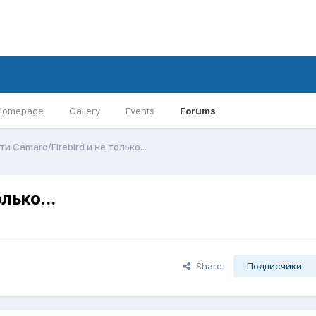
Homepage
Gallery
Events
Forums
и Camaro/Firebird и не только...
лько...
Share
Подписчики