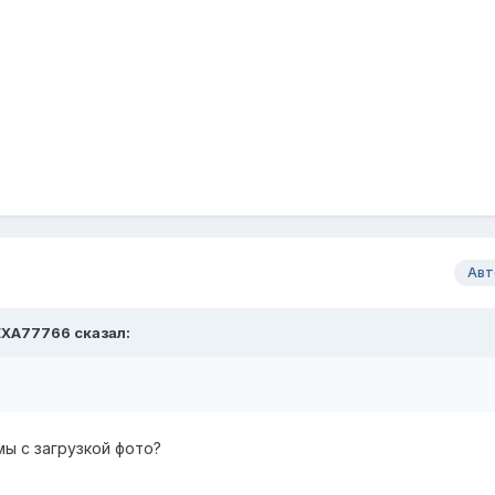
Авт
EXA77766
сказал:
ы с загрузкой фото?