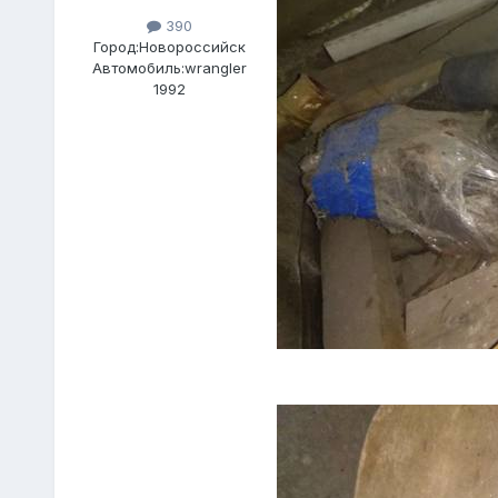
390
Город:
Новороссийск
Автомобиль:
wrangler
1992