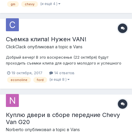
(и ещё 4 )
gm
chevy
https://pp.userapi.com/c636928/v636928391/30a3e/kB13Hk3yOl
U.jpg https://pp.userapi...
Съемка клипа! Нужен VAN!
ClickClack
опубликовал a topic в
Vans
Добрый вечер! В это воскресенье (22 октября) будут
проходить съемки клипа для одного молодого и успешного
хип-хоп исполнителя на новый сингл (к сожалению по
19 октября, 2017
14 ответов
определнным причинам не могу назвать имя исполнителя), но
(и ещё 8 )
econoline
ford
более подробную информацию готов предоставить по
телефону и ответить на имеющиеся...
Куплю двери в сборе передние Chevy
Van G20
Norberto
опубликовал a topic в
Vans