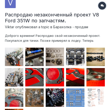
Распродаю незаконченный проект V8
Ford 351W по запчастям.
Viktar
опубликовал a topic в
Барахолка - продам
Доброго времени! Распродаю свой незаконченный проект.
Покупался для тачки. Позже примерял в лодку. Теперь
остался без надобности. Блок расточен в размер + 0.04" в
компании АБ-Мотор, на высокоточном станке Rottler F7A
(США), с базированием от постели коленчатого вала.
Хонингование в нес...