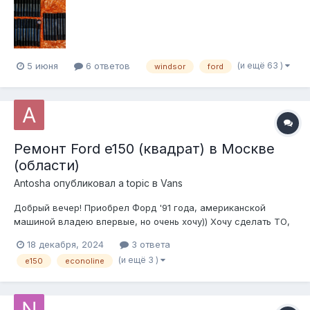
(и ещё 63 )
5 июня
6 ответов
windsor
ford
Ремонт Ford e150 (квадрат) в Москве
(области)
Antosha
опубликовал a topic в
Vans
Добрый вечер! Приобрел Форд '91 года, американской
машиной владею впервые, но очень хочу)) Хочу сделать ТО,
выявить проблемные места и заниматься восстановлением.
18 декабря, 2024
3 ответа
Плюсом там битое крыло и чуть морды. Прошу поделиться
(и ещё 3 )
e150
econoline
контактами кто, может помочь с ремонтом и наставить на
путь истинный...