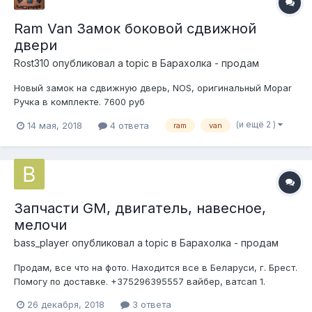
Ram Van Замок боковой сдвижной
двери
Rost310
опубликовал a topic в
Барахолка - продам
Новый замок на сдвижную дверь, NOS, оригинальный Mopar
Ручка в комплекте. 7600 руб
(и ещё 2 )
14 мая, 2018
4 ответа
ram
van
Запчасти GM, двигатель, навесное,
мелочи
bass_player
опубликовал a topic в
Барахолка - продам
Продам, все что на фото. Находится все в Беларуси, г. Брест.
Помогу по доставке. +375296395557 вайбер, ватсап 1.
Двигатель в разборе от понтиак фаерберд 3ген 5.7 карб ('85)
26 декабря, 2018
3 ответа
Блок под шлифовку, нет поршней