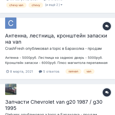
(и ещё 2 )
chevy van
chevy
Антенна, лестница, кронштейн запаски
на van
CrashFresh
опубликовал a topic в
Барахолка - продам
Антенна - 5000руб. Лестница на заднюю дверь - 5000руб.
Кронштейн запаски - 6000руб. Плюс магнитола перепаянная
под джек 3.5, работала. Стояло все на dodge van второго
8 марта, 2021
5 ответов
ramvan
van
поколения, но думаю подойдет и на другие вэны.
Запчасти Chevrolet van g20 1987 / g30
1995
Glebams
опубликовал a topic в
Барахолка - продам