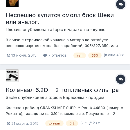
Неспешно купится смолл блок Шеви
или аналог.
Плохиш
опубликовал a topic в
Барахолка - куплю
В связи с героической кончиною мотора на автобусе
неспешно ищется смолл блок крабовый, 305/327/350, или
что-нибудь, что можно воткнуть в G20 85 года, рассмотрю
(и ещё 4 )
13 июня, 2015
7 ответов
van
350
все предложения, в т.ч под ремонт, естественно, но без"
сталинграда внутре". Можно некомплект, и навесное не
нужно - все есть. Даже головы ж...
Коленвал 6.2D + 2 топливных фильтра
Sable
опубликовал a topic в
Барахолка - продам
Коленвал ребилд CRANKSHAFT SUPPLY Part # 44830 (номер с
Рокавто), вкладыши на 0.10" в комплекте. Покупателю - 2
топливных фильтра ACDELCO Part # TP1006 в подарок! Денег
(и ещё 2 )
21 марта, 2015
дизель
6.2
хочется 12000 руб. Отправлю транспортной.