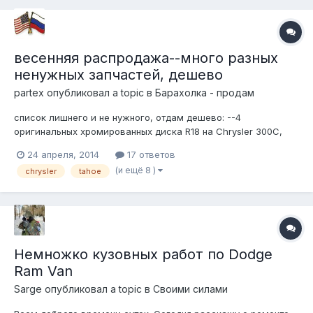
весенняя распродажа--много разных
ненужных запчастей, дешево
partex
опубликовал a topic в
Барахолка - продам
список лишнего и не нужного, отдам дешево: --4
оригинальных хромированных диска R18 на Chrysler 300C,
Mopar # 1LS64ZXO-AB --левая нижняя боковина кузова на 71-
24 апреля, 2014
17 ответов
96 Chevy VAN --передняя левая дверь оригинал на 2000-
(и ещё 8 )
chrysler
tahoe
2006 Тахо, GM# 15017223 --задний редуктор б/у на 2006
Навигатор 3.73 --вакумны...
Немножко кузовных работ по Dodge
Ram Van
Sarge
опубликовал a topic в
Своими силами