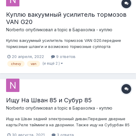
Куплю вакуумный усилитель тормозов
VAN G20
Norberto
опубликовал a topic в
Барахолка - куплю
Куплю вакуумный усилитель тормозов VAN G20.передние
тормозные шланги и возможно тормозные суппорта
20 апреля, 2022
9 ответов
(и ещё 2 )
chevy
van
Ищу На Шван 85 и Субур 85
Norberto
опубликовал a topic в
Барахолка - куплю
Ищу на Шван задний электронный диван.Передние дверные
карты.Реле тайминга на дворники. Также ищу на Субурбан 85
года задний диван в багажник
30 августа, 2021
3 ответа