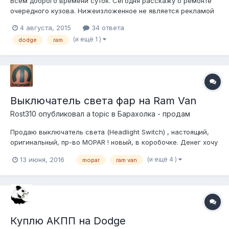
Всем доброго времени суток. Сегодня расскажу о ремонте
очередного кузова. Нижеизложенное не является рекламой
и не претендует на абсолютную истину. Буду рад, если этот
4 августа, 2015
34 ответа
фотоотчет кому-то ответит на вопросы, а может, и
(и ещё 1 )
dodge
ram
подтолкнёт к действию. Нет ничего невозможного, главное-
стремление. А всё остально...
Выключатель света фар на Ram Van
Rost310
опубликовал a topic в
Барахолка - продам
Продаю выключатель света (Headlight Switch) , настоящий,
оригинальный, пр-во MOPAR ! новый, в коробочке. Денег хочу
4600 руб. это примерно средняя цена на ebay Ставится на
(и ещё 4 )
13 июня, 2016
mopar
ram van
всех додж рэм вэны 88-2002 года и на первые караваны с
вояджерами(88-90) Вышлю почтой в регионы.
Куплю АКПП на Dodge