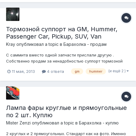
Тормозной суппорт на GM, Hummer,
Passenger Car, Pickup, SUV, Van
Kray
опубликовал a topic в
Барахолка - продам
С саммита вместо одной запчасти прислали другую .
Собственно продам за ненадобностью суппорт тормозной
передний, водительская сторона. Я так понял подходит на
(и ещё 2 )
11 мая, 2013
4 ответа
gm
hummer
массу автомобилей GMC, Chevrolet, Cadillac и Hummer.
Естесственно новый, т.е. ребилд. По-моему нехватает одной
медной шайбы (одна только в...
Лампа фары круглые и прямоугольные
по 2 шт. Куплю
Mister Zenzi
опубликовал a topic в
Барахолка - куплю
2 круглых и 2 прямоугольных. Стандарт как на фото. Именно