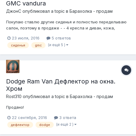
GMC vandura
ДжонС
опубликовал a topic в
Барахолка - продам
Покупаю ставлю другие сиденья и полностью переделываю
салон, поэтому в продаже - - 4 кресла и диван, кожа,
водительское электро, остальные механические(без
23 июля, 2016
5 ответов
креплений к полу) Водитель и пассажир немного потёртые,
(и ещё 5 )
сиденья
gmc
два других и диван в очень хорошем состоянии, диван с
откидным подлокотником и подстакан...
Dodge Ram Van Дефлектор на окна.
Хром
Rost310
опубликовал a topic в
Барахолка - продам
Продано!
22 сентября, 2016
3 ответа
(и ещё 2 )
дефлектор
dodge