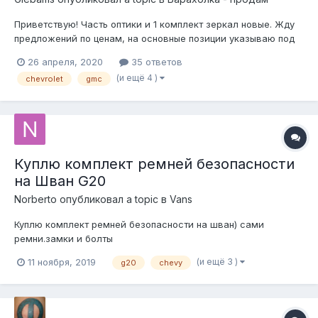
Приветствую! Часть оптики и 1 комплект зеркал новые. Жду
предложений по ценам, на основные позиции указываю под
фото в сборе с креплениями 1500 за шт. в наличии 2шт
26 апреля, 2020
35 ответов
продано 500 за шт. в наличии 2шт продано диодная 10000 за
(и ещё 4 )
chevrolet
gmc
шт, 1шт 1500 за шт. в наличии 3ш...
Куплю комплект ремней безопасности
на Шван G20
Norberto
опубликовал a topic в
Vans
Куплю комплект ремней безопасности на шван) сами
ремни.замки и болты
(и ещё 3 )
11 ноября, 2019
g20
chevy