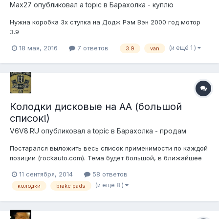
Max27
опубликовал a topic в
Барахолка - куплю
Нужна коробка 3х ступка на Додж Рэм Вэн 2000 год мотор
3.9
(и ещё 1 )
18 мая, 2016
7 ответов
3.9
van
Колодки дисковые на АА (большой
список!)
V6V8.RU
опубликовал a topic в
Барахолка - продам
Постарался выложить весь список применимости по каждой
позиции (rockauto.com). Тема будет большой, в ближайшее
время пополнится. Ввиду возросшего курса цены в списке не
11 сентября, 2014
58 ответов
актуальны, узнавайте по каждой позиции отдельно! Телефон
(и ещё 8 )
колодки
brake pads
для связи 8(925)8385936! Колодки дисковые передние: GM:
Lightning Indu...