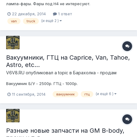
лампа-фары. Фары под Н4 не интересуют.
22 декабря, 2014
1 ответ
(и ещё 2 )
van
truck
Вакуумники, ГТЦ на Caprice, Van, Tahoe,
Astro, etc...
V6V8.RU
опубликовал a topic в
Барахолка - продам
Вакуумник Б/У - 2500р. ГТЦ - 1000р.
(и ещё 6 )
11 сентября, 2014
вакуумник
гтц
Разные новые запчасти на GM B-body,