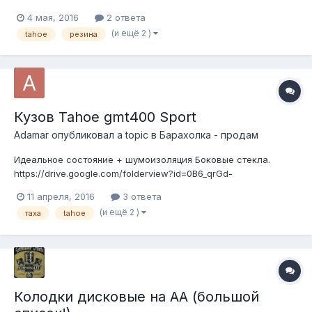
89296О789I5
4 мая, 2016
2 ответа
(и ещё 2 )
tahoe
резина
Кузов Tahoe gmt400 Sport
Adamar
опубликовал a topic в
Барахолка - продам
Идеальное состояние + шумоизоляция Боковые стекла.
https://drive.google.com/folderview?id=0B6_qrGd-
oF4GTnZMQXoyQkd3VWc&usp=sharing Можем организовать
11 апреля, 2016
3 ответа
доставку. 60тр 89006063831 Павел
(и ещё 2 )
таха
tahoe
Колодки дисковые на АА (большой