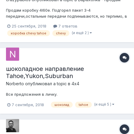
Продам коробку 4l60e. Подгорел пакет 3-4
передачи,остальные передачи подпинываются, но терпимо, в
общем на опыты. Цену вижу в районе 15 тысяч. Торг при
25 сентября, 2018
7 ответов
встрече приветствуется
(и ещё 2 )
коробка chevy tahoe
chevy
шоколадное направление
Tahoe,Yukon,Suburban
Norberto
опубликовал a topic в
4х4
Все предложения в личку.
(и ещё 5 )
7 сентября, 2018
шоколад
tahoe