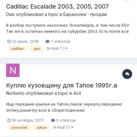
Cadillac Escalade 2003, 2005, 2007
Dias
опубликовал a topic в
Барахолка - продам
В разбор поступило несколько Эскалейдов, в том числе ESV.
Так же в остатках немного на субурбан 2003. Есть почти все
на эскалейды
13 июня, 2018
7 ответов
(и ещё 7 )
cadillac
gmc
Куплю кузовщину для Tahoe 1995г.в
Norberto
опубликовал a topic в
4х4
Ищу передние крылья на Tahoe,левое зеркало,переднюю
оптику,решетку всю в сборе.подножки.
19 октября, 2017
8 ответов
(и ещё 2 )
chevrolet
tahoe