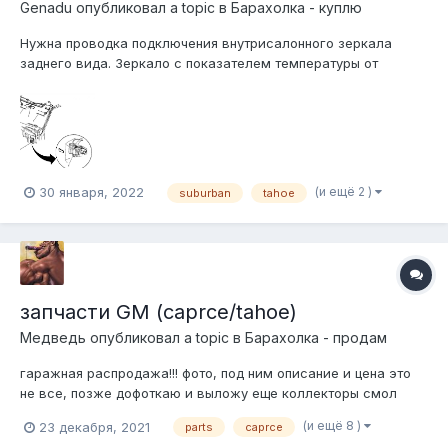
Genadu
опубликовал a topic в
Барахолка - куплю
Нужна проводка подключения внутрисалонного зеркала
заднего вида. Зеркало с показателем температуры от
Субура К1500 1999г. Коса включает подключение освещения
козырьков, зеркала, и идет сверху по левой стойке вниз, и
включается в конвеншен центр.
(и ещё 2 )
30 января, 2022
suburban
tahoe
запчасти GM (caprce/tahoe)
Медведь
опубликовал a topic в
Барахолка - продам
гаражная распродажа!!! фото, под ним описание и цена это
не все, позже дофоткаю и выложу еще коллекторы смол
блок: 1500р/шт. коллектор, в наличии 1шт: 2500р хэви дюти
(и ещё 8 )
23 декабря, 2021
parts
caprce
коллектор, под три шпильки (с полицейского квадрата)...