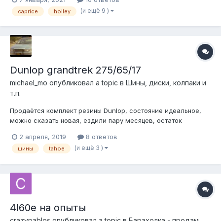
(бу) 3000р Кусочек Holley 80509 4bbl 750cfm привод
(и ещё 9 )
caprice
holley
вторичных заслонок вакуум. Новый (просто запылился).
14000р...
Dunlop grandtrek 275/65/17
michael_mo
опубликовал a topic в
Шины, диски, колпаки и
т.п.
Продаётся комплект резины Dunlop, состояние идеальное,
можно сказать новая, ездили пару месяцев, остаток
протектора 9мм, ни проколов ни порезов, как новая. звоните
2 апреля, 2019
8 ответов
по номеру 8-9О3-214-65-64. Борис, посмотреть и забрать
(и ещё 3 )
шины
tahoe
посёлок Малаховка, (17км от МКАД по новорязанскому
шоссе) 20.000
4l60e на опыты
crazypablos
опубликовал a topic в
Барахолка - продам