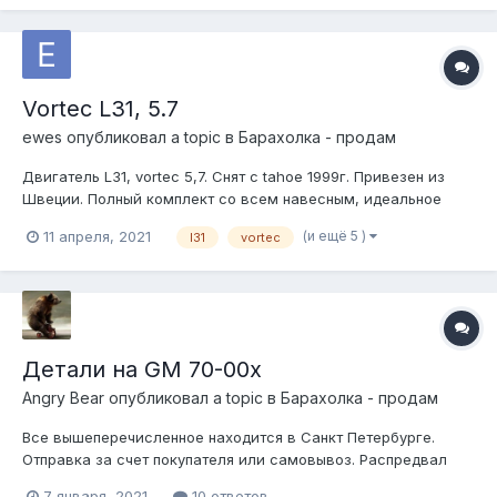
Vortec L31, 5.7
ewes
опубликовал a topic в
Барахолка - продам
Двигатель L31, vortec 5,7. Снят с tahoe 1999г. Привезен из
Швеции. Полный комплект со всем навесным, идеальное
состояние, отличный вариант для конверсии в
(и ещё 5 )
11 апреля, 2021
l31
vortec
карбюраторный вариант или свап. Цена 2000$ Находится в
Минске, привезу в мск или отправлю транспортной в любой
город....
Детали на GM 70-00х
Angry Bear
опубликовал a topic в
Барахолка - продам
Все вышеперечисленное находится в Санкт Петербурге.
Отправка за счет покупателя или самовывоз. Распредвал
морской под плоские лифтеры на sbc 1gen speed pro cs1043m
7 января, 2021
10 ответов