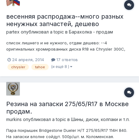
весенняя распродажа--много разных
ненужных запчастей, дешево
partex
опубликовал a topic в
Барахолка - продам
список лишнего и не нужного, отдам дешево: --4
оригинальных хромированных диска R18 на Chrysler 300C,
Mopar # 1LS64ZXO-AB --левая нижняя боковина кузова на 71-
24 апреля, 2014
17 ответов
96 Chevy VAN --передняя левая дверь оригинал на 2000-
(и ещё 8 )
chrysler
tahoe
2006 Тахо, GM# 15017223 --задний редуктор б/у на 2006
Навигатор 3.73 --вакумны...
Резина на запаски 275/65/R17 в Москве
продам.
murkins
опубликовал a topic в
Шины, диски, колпаки и т.п.
Пара покрышек Bridgestone Dueler H/T 275/65/R17 114H 840.
На запаски вполне сойдут. 500р/шт. м. Коломенская.