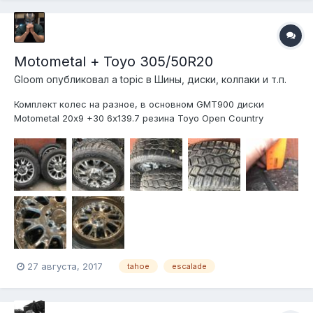
Motometal + Toyo 305/50R20
Gloom
опубликовал a topic в
Шины, диски, колпаки и т.п.
Комплект колес на разное, в основном GMT900 диски
Motometal 20х9 +30 6х139.7 резина Toyo Open Country
305/50R20 10мм 70000 руб 898522ЗЗЗ7О Игорь
27 августа, 2017
tahoe
escalade