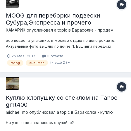
MOOG для переборки подвески
Субура,Экспресса и прочего
КАМАРИК
опубликовал a topic в
Барахолка - продам
все новое, в упаковке, в москве отдаю по цене рокавто.
Актуальные фото вышлю по почте. 1. Бушинги передних
рычагов -2 комплекта -18$ комплект
25 мая, 2017
3 ответа
http://www.rockauto.com/en/moreinfo.php?pk=202950&jsn=258
(и ещё 2 )
moog
suburban
2.Шаровые - 2 шт.- 29$ штука
http://www.rockauto.com/en/moreinfo.php?pk=203016&jsn=2...
Куплю хлопушку со стеклом на Tahoe
gmt400
michael_mo
опубликовал a topic в
Барахолка - куплю
Ни у кого не завалялось случайно?