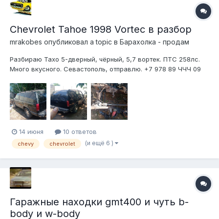
Chevrolet Tahoe 1998 Vortec в разбор
mrakobes
опубликовал a topic в
Барахолка - продам
Разбираю Тахо 5-дверный, чёрный, 5,7 вортек. ПТС 258лс.
Много вкусного. Севастополь, отправлю. +7 978 89 ЧЧЧ 09
f9141ec9-a349-4a79-8b7e-678500dbfbb3.jfif 3f70d730-898d-
431f-bcc4-2f41f3e290ed.jfif b48d7e42-3d50-4598-9d64-
14d43e1ad21c.jfif 7f7b040f-6fc2-485e-86c9-ef962e2c2...
14 июня
10 ответов
(и ещё 6 )
chevy
chevrolet
Гаражные находки gmt400 и чуть b-
body и w-body