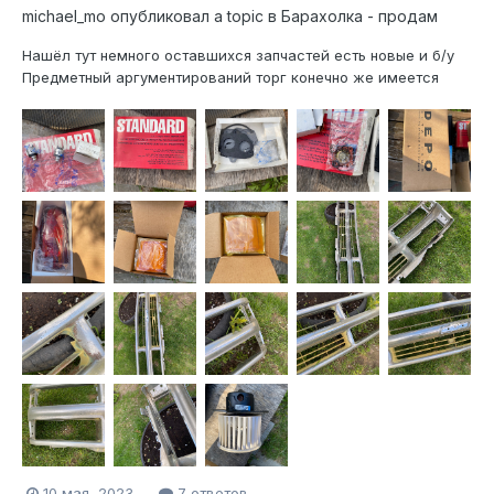
michael_mo
опубликовал a topic в
Барахолка - продам
Нашёл тут немного оставшихся запчастей есть новые и б/у
Предметный аргументирований торг конечно же имеется
Позиции: - Форсунки acdelco 2172286 новые, когда брал на
caprice 5,7 не понадобились цена пусть будет 16.000р - кит
прокладок для TB...
10 мая, 2023
7 ответов