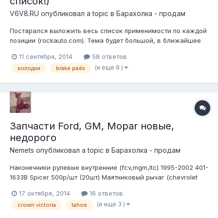
список!)
V6V8.RU
опубликовал a topic в
Барахолка - продам
Постарался выложить весь список применимости по каждой
позиции (rockauto.com). Тема будет большой, в ближайшее
время пополнится. Ввиду возросшего курса цены в списке не
11 сентября, 2014
58 ответов
актуальны, узнавайте по каждой позиции отдельно! Телефон
(и ещё 8 )
колодки
brake pads
для связи 8(925)8385936! Колодки дисковые передние: GM:
Lightning Indu...
Запчасти Ford, GM, Mopar новые,
недорого
Nemets
опубликовал a topic в
Барахолка - продам
Наконечники рулевые внутренние (fcv,mgm,ltc) 1995-2002 401-
1633B Spicer 500р/шт (20шт) Маятниковый рычаг (chevrolet
tahoe) 1993-1999 190142 k6447 falcon 500р/шт (5шт) Втулка
17 октября, 2014
16 ответов
заднего продольного рычага передняя/задняя (Taurus) 1996-
(и ещё 3 )
crown victoria
tahoe
2001 F6dz-5a959-a ford motor company 200р/шт
(4передних,4...