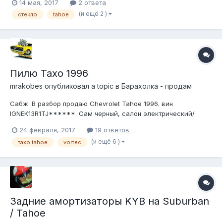
14 мая, 2017
2 ответа
(и ещё 2 )
стекло
tahoe
Пилю Тахо 1996
mrakobes
опубликовал a topic в
Барахолка - продам
Сабж. В разбор продаю Chevrolet Tahoe 1996. вин
IGNEK13R1TJ******. Сам черный, салон электрический/
серый/кожмяно-мохнатый. Внутри Vortec 5.7 . Машин едет, вд
24 февраля, 2017
19 ответов
включается, двс не коптит не течёт, автомат ведет себя
(и ещё 6 )
тахо tahoe
vortec
хорошо. Пробег 350. Территориально - Крым. Машина
крымская, соответственно, оксид микро...
Задние амортизаторы KYB на Suburban
/ Tahoe