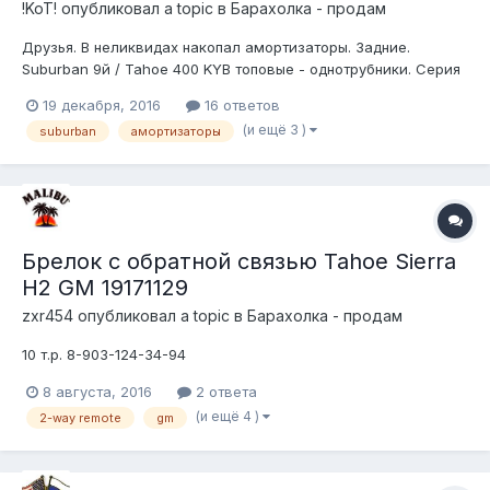
!KoT!
опубликовал a topic в
Барахолка - продам
Друзья. В неликвидах накопал амортизаторы. Задние.
Suburban 9й / Tahoe 400 KYB топовые - однотрубники. Серия
Gas-A-Just Артикул: KG54101 5000р пара. Торг. Оплата на
19 декабря, 2016
16 ответов
карту сбербанка. https://vk.com/pmuravyov83 Тел: 8-923-521-
(и ещё 3 )
suburban
амортизаторы
1708 (Viber, WhatsApp) E-Mail: Lancer@mail.ru ICQ:...
Брелок с обратной связью Tahoe Sierra
H2 GM 19171129
zxr454
опубликовал a topic в
Барахолка - продам
10 т.р. 8-903-124-34-94
8 августа, 2016
2 ответа
(и ещё 4 )
2-way remote
gm