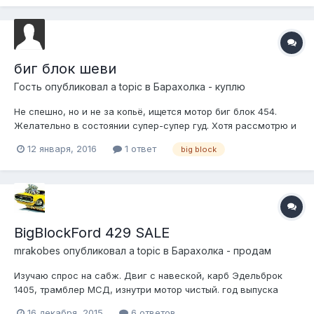
биг блок шеви
Гость опубликовал a topic в
Барахолка - куплю
Не спешно, но и не за копьё, ищется мотор биг блок 454.
Желательно в состоянии супер-супер гуд. Хотя рассмотрю и
другие варианты. В личку,если у кого что имеется)
12 января, 2016
1 ответ
big block
BigBlockFord 429 SALE
mrakobes
опубликовал a topic в
Барахолка - продам
Изучаю спрос на сабж. Двиг с навеской, карб Эдельброк
1405, трамблер МСД, изнутри мотор чистый. год выпуска
примерно 77-80. Головы D3VE. Ремни клиновые. Поддон с
16 декабря, 2015
6 ответов