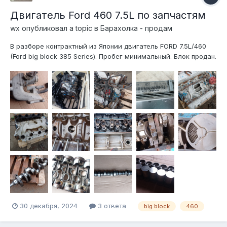
Двигатель Ford 460 7.5L по запчастям
wx
опубликовал a topic в
Барахолка - продам
В разборе контрактный из Японии двигатель FORD 7.5L/460
(Ford big block 385 Series). Пробег минимальный. Блок продан.
В наличии, головки блока, коленвал, распредвал, лифтеры,
впуск, выпуск, шатуны с поршнями, топливная рампа,
генератор, компрессор кондиционера, мозги (впрыск + АКПП
E4...
30 декабря, 2024
3 ответа
big block
460