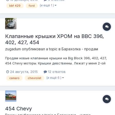
лункой посредине, (видимо, стоял на чем-то
(и ещё 1 )
bbf 429
ford
полноприводном) Привезен с Японии 2 года назад, никуда не
ставился. Запускали на стапеле - рабо...
Клапанные крышки ХРОМ на BBC 396,
402, 427, 454
zugadum
опубликовал a topic в
Барахолка - продам
Продам новые клапанные крышки на Big Block 396, 402, 427,
454 Chevy моторы. Крышки девственны. Лежат у меня 2-ой
год в оригинальной упаковке как со штатов приехали.
24 августа, 2015
12 ответов
Блестят аж жмуришься. Фото сделаны 04.05.2015 Находятся
(и ещё 6 )
camaro
chevrolet
в Московской области, город Мытищи Цена: 10 000 руб.
Звоните! 8-919-963-88-...
454 Chevy