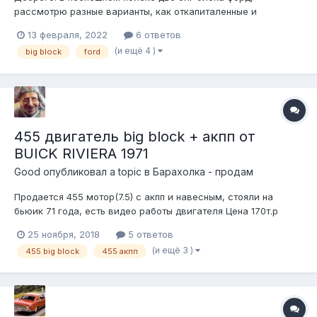
рассмотрю разные варианты, как откапиталенные и
усиленные, так и под капиталку, некомплектные, т.е. отдельно
13 февраля, 2022
6 ответов
блок с шпг, коленом, отдельно головы, впуск и т.д. Интересен
(и ещё 4 )
big block
ford
как карб, так и инжектор. Ford Thunderbird (1972-1976),
Mercury...
455 двигатель big block + акпп от
BUICK RIVIERA 1971
Good
опубликовал a topic в
Барахолка - продам
Продается 455 мотор(7.5) с акпп и навесным, стояли на
бьюик 71 года, есть видео работы двигателя Цена 170т.р
Связь через личку
25 ноября, 2018
5 ответов
(и ещё 3 )
455 big block
455 акпп