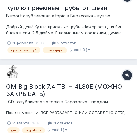
Куплю приемные трубы от шеви
Burnout
опубликовал a topic в
Барахолка - куплю
Добрый день! Куплю приемные трубы (downpipes) для биг
блока шеви. 2,5 дюйма. В нормальном состоянии, думаю
подойдут от траков каких-нибудь. Артем, 9о6-3о4-18-68
11 февраля, 2017
5 ответов
(и ещё 3 )
приемная труб
downpipe
GM Big Block 7.4 TBI + 4L80E (МОЖНО
ЗАКРЫВАТЬ)
-GD-
опубликовал a topic в
Барахолка - продам
Привет маньякИ! ВСЕ РАЗБАЗАРЕНО ИЛИ ОСТАВЛЕНО СЕБЕ,
14 марта, 2016
11 ответов
(и ещё 1 )
gm
big block