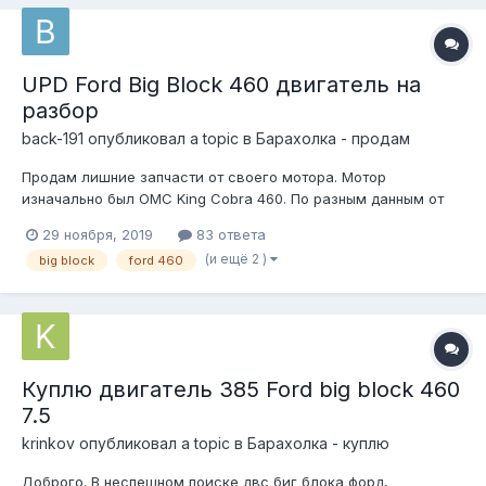
UPD Ford Big Block 460 двигатель на
разбор
back-191
опубликовал a topic в
Барахолка - продам
Продам лишние запчасти от своего мотора. Мотор
изначально был OMC King Cobra 460. По разным данным от
300 до 400hp. Неплохой вариант для бюджетного подъема
29 ноября, 2019
83 ответа
мощности своего мотора. Продажа в связи с установкой на
(и ещё 2 )
big block
ford 460
авто и доработкой под чарджер. Добавлю НОВЫЕ ПОЗИЦИИ:
а) пере...
Куплю двигатель 385 Ford big block 460
7.5
krinkov
опубликовал a topic в
Барахолка - куплю
Доброго. В неспешном поиске двс биг блока форд,