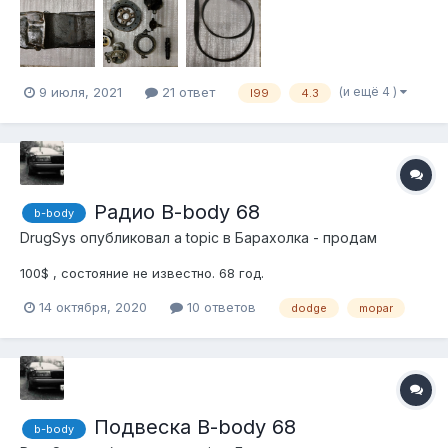
(и ещё 4 )
9 июля, 2021
21 ответ
l99
4.3
Радио B-body 68
b-body
DrugSys
опубликовал a topic в
Барахолка - продам
100$ , состояние не известно. 68 год.
14 октября, 2020
10 ответов
dodge
mopar
Подвеска B-body 68
b-body