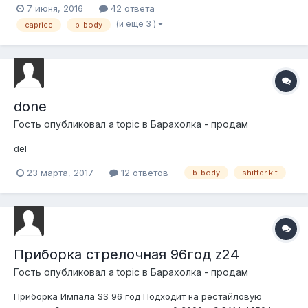
7 июня, 2016
42 ответа
(и ещё 3 )
caprice
b-body
done
Гость опубликовал a topic в
Барахолка - продам
del
23 марта, 2017
12 ответов
b-body
shifter kit
Приборка стрелочная 96год z24
Гость опубликовал a topic в
Барахолка - продам
Приборка Импала SS 96 год Подходит на рестайловую