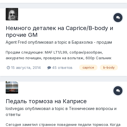
решением видится - пройт...
Немного деталек на Caprice/B-body и
прочие GM
Agent Fred
опубликовал a topic в
Барахолка - продам
Продам следующее: MAF LT1/L99, собран/разобран,
аккуратно почищен, проверен на вольтаж, 600р Сальник
оптиспарка acdelco d3995a, 350р/шт (есть 2шт) Шпильки
15 августа, 2014
45 ответов
caprice
b-body
полуоси dorman 610-323, за 10шт - 400р (есть 20штук) Втулки
стаба moog k5248, 300р (остался один комплек...
Педаль тормоза на Каприсе
lostvegas
опубликовал a topic в
Технические вопросы и
ответы
Сегодня заметил странное поведение педали тормоза. Когда