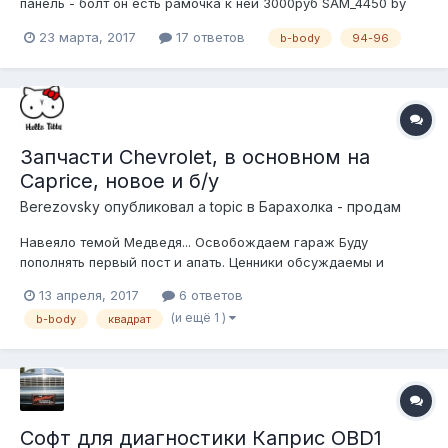
панель - болт он есть рамочка к ней 3000руб SAM_4450 by
alfurious, on Flickr
23 марта, 2017
17 ответов
b-body
94-96
Запчасти Chevrolet, в основном на
Caprice, новое и б/у
Berezovsky
опубликовал a topic в
Барахолка - продам
Навеяло темой Медведя... Освобождаем гараж Буду
пополнять первый пост и апать. Ценники обсуждаемы и
торгуемы. Цены с ебея/потолка. Территориально в Москве.
13 апреля, 2017
6 ответов
Отправка ТК в любую точку мира, но не очень оперативно... -
(и ещё 1 )
b-body
квадрат
--------------------------------------------------------------------
--------------...
Софт для диагностики Каприс OBD1