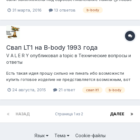
и центр) работали как обычно,габаритами.Крайние-только
31 марта, 2016
13 ответов
b-body
поворот,внутренние-только стоп.Нужные провода к счастью
все остались,их просто откусили и завернули.Бросили плюс
от стоп-сигна...
Свап LT1 на B-body 1993 года
V A L E R Y
опубликовал a topic в
Технические вопросы и
ответы
Есть такая идея прошу сильно не пинать ибо возможнсти
купить готовое изделие не представляется возможным, вот
и прикидываю, Авто в подписи в общем тема про разницу в
24 августа, 2015
21 ответ
свап lt1
b-body
конструкции каприсов и импал, последние не ковырял а
потому не знаю собственно вопросы: 1. по топливной системе
какие переделки п...
НАЗАД
Страница 1 из 2
ДАЛЕЕ
Язык
Тема
Cookie-файлы