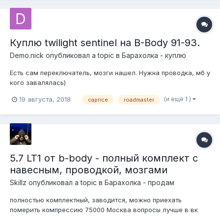
Куплю twilight sentinel на B-Body 91-93.
Demo.nick
опубликовал a topic в
Барахолка - куплю
Есть сам переключатель, мозги нашел. Нужна проводка, мб у
кого завалялась)
(и ещё 1 )
19 августа, 2018
caprice
roadmaster
5.7 LT1 от b-body - полный комплект с
навесным, проводкой, мозгами
Skillz
опубликовал a topic в
Барахолка - продам
полностью комплектный, заводится, можно приехать
померить компрессию 75000 Москва вопросы лучше в вк
писать https://vk.com/gotskillz