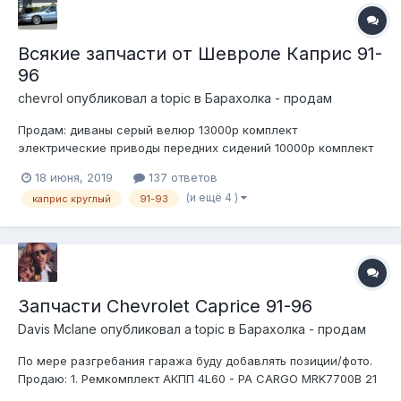
Всякие запчасти от Шевроле Каприс 91-
96
chevrol
опубликовал a topic в
Барахолка - продам
Продам: диваны серый велюр 13000р комплект
электрические приводы передних сидений 10000р комплект
корпус синий торпедо 92/93 3000 траковые кронштейны
18 июня, 2019
137 ответов
навески тби л03/л05 легковые кронштейны навески тби л03/
(и ещё 4 )
каприс круглый
91-93
л05 клапанные крышки центрболт - много разных (все сток)
шк...
Запчасти Chevrolet Caprice 91-96
Davis Mclane
опубликовал a topic в
Барахолка - продам
По мере разгребания гаража буду добавлять позиции/фото.
Продаю: 1. Ремкомплект АКПП 4L60 - PA CARGO MRK7700B 21
000p NOS 2. Комплект фрикционов 3/4 передачи 4L60 - AC