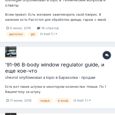
ответы
Всем привет. Есть желание заантикорить свой Каприс. В
наличии есть Растстоп для обработки днища, гараж с ямой.
Автомобиль довольно неплохо сохранился, есть
6 июня, 2016
18 ответов
поверхностная ржавчина на раме и локальные (в основном
(и ещё 5 )
растстоп
gm
поверхностные очаги ржавчины на кузове). Интересует
мнение общественности каким обра...
'91-96 B-body window regulator guide, и
еще кое-что
chevrol
опубликовал a topic в
Барахолка - продам
Еcть вот такие штучки в некотором количеcтве. Новые. По 1
Вашингтону за штуку.
(и ещё 3 )
11 июня, 2016
новье
b-body