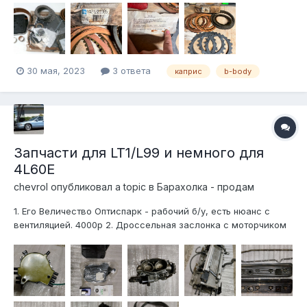
Delco 3500p NOS но надо потереть/почистить 3. Фильтр АПП
4L60 - AC Delco TF235 2500р NOS 4. Комплект колодок на
мелк...
30 мая, 2023
3 ответа
каприс
b-body
Запчасти для LT1/L99 и немного для
4L60E
chevrol
опубликовал a topic в
Барахолка - продам
1. Его Величество Оптиспарк - рабочий б/у, есть нюанс с
вентиляцией. 4000р 2. Дроссельная заслонка с моторчиком
ХХ в рабочем состоянии - 2000р 3. Форсунки на 4.3,
работали без нареканий. 5000р 4. Клапан ЕГР 1000р, МАП
сенсор рабочий б/у 1000р 5. коллектор впускной (с
отверстиями...