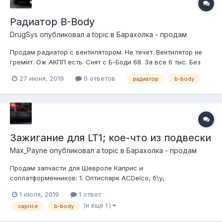
Радиатор B-Body
DrugSys
опубликовал a topic в
Барахолка - продам
Продам радиатор с вентилятором. Не течет. Вентилятор не
гремит. Ож АКПП есть. Снят с Б-Боди 68. За все 6 тыс. Без
вертушки 5.
27 июня, 2019
6 ответов
радиатор
b-body
Зажигание для LT1; кое-что из подвески
Max_Payne
опубликовал a topic в
Барахолка - продам
Продам запчасти для Шевроле Каприс и
соплатформенников: 1. Оптиспарк ACDelco, б\у,
вентилируемый позднего типа (pin drive), с оптическим
1 июля, 2019
1 ответ
датчиком Mitsubishi. 6500 р. 2. Шланги вентиляции
(и ещё 1 )
caprice
b-body
оптиспарка, б\у, 900 р. 3. ECM,...