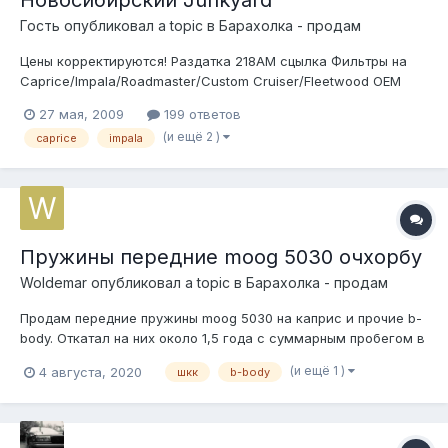
Гость опубликовал a topic в
Барахолка - продам
Цены корректируются! Раздатка 218AM сцылка Фильтры на
Caprice/Impala/Roadmaster/Custom Cruiser/Fleetwood OEM
новый! Ставятся на испаритель и приделываются
27 мая, 2009
199 ответов
пластиковым крестиком, одним посредине GM # 52453695
(и ещё 2 )
caprice
impala
Цена 1000руб/шт Колпаки оригинальные 4шт, НОВЫЕ!
15000руб Деф...
Пружины передние moog 5030 очхорбу
Woldemar
опубликовал a topic в
Барахолка - продам
Продам передние пружины moog 5030 на каприс и прочие b-
body. Откатал на них около 1,5 года с суммарным пробегом в
р-не 30 тык. Брал тут за 12, продам за 6. С пружинами
(и ещё 1 )
4 августа, 2020
шкк
b-body
абсолютно все в порядке, не просели, но захотелось
помягче. Трассу держат отлично, крен в поворотах
минимальный.