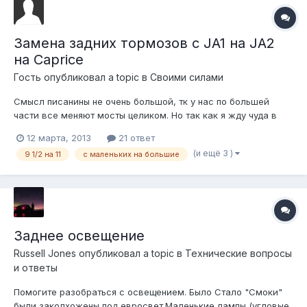
Замена задних тормозов с JA1 на JA2
на Caprice
Гость опубликовал a topic в
Своими силами
Смысл писанины не очень большой, тк у нас по большей
части все меняют мосты целиком. Но так как я жду чуда в
виде блокировки для своего большого моста и тормозов
12 марта, 2013
21 ответ
JL9, то решил перекинуть большие тормоза с большого
(и ещё 3 )
9 1/2 на 11
с маленьких на большие
моста на свой маленький. Проблем при перестановке нет,
всё подходит как родное. Тро...
Заднее освещение
Russell Jones
опубликовал a topic в
Технические вопросы
и ответы
Помогите разобраться с освещением. Было Стало "Смоки"
были заколхожены под евросвет.Маленькие лампы (угловые