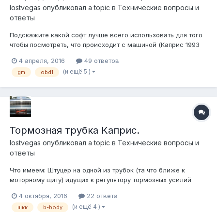
lostvegas
опубликовал a topic в
Технические вопросы и
ответы
Подскажите какой софт лучше всего использовать для того
чтобы посмотреть, что происходит с машиной (Каприс 1993
5.0) Сейчас пробую разобраться с TunerPro, но что-то никак
4 апреля, 2016
49 ответов
не пойму что и как, пробовал смотреть tutorial на ютюбе -
(и ещё 5 )
gm
obd1
легче не стало
Тормозная трубка Каприс.
lostvegas
опубликовал a topic в
Технические вопросы и
ответы
Что имеем: Штуцер на одной из трубок (та что ближе к
моторному щиту) идущих к регулятору тормозных усилий
имеет слегка поврежденную резьбу, буквально только
4 октября, 2016
22 ответа
первый виток, который тем не менее портит всю картину.
(и ещё 4 )
шкк
b-body
Вопрос: Как лучше решить эту проблему? Наиболее простым