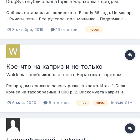
DrugSys
опубликовал a topic в
Барахолка - продам
Собсна, осталась вся подвеска от B-body 68 года. Це мопар
- Рычаги, тяги - Все рулевое, вал, машинка - Подрамник -
Крепление моста - Рессоры, пружины - Тормоза в круг
8 октября, 2019
16 ответов
mopar
Пробег не известен. Стояние всех резиновых соединений -
устал. Цена договорна...
Кое-что на каприз и не только
Woldemar
опубликовал a topic в
Барахолка - продам
Распродам гаражные запасы разного хлама. Итак: 1. Блок
круиза на тахообразные. 1 000 р. 2. Вискомуфта каприз и
другие, HD, рабочая. 1 000 р. 3. Впускной коллектор тби
(и ещё 3 )
6 мая, 2020
8 ответов
шкк
хлам
каприз (интейк), помыть/почистить и будет как новый. 1000 р.
4. Вал от чироки, оригинал....
Новосибирский Junkyard