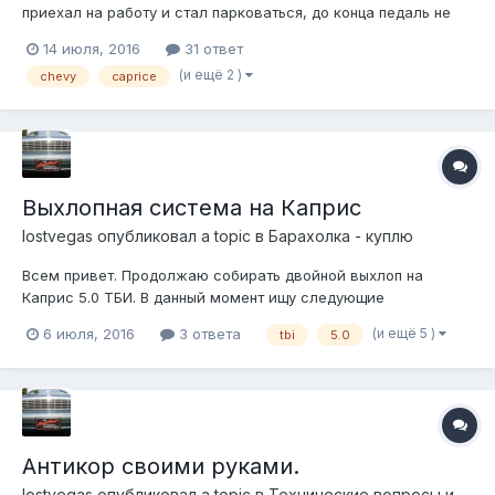
приехал на работу и стал парковаться, до конца педаль не
отпускал, только контролировал тормозные усилия. После
14 июля, 2016
31 ответ
чего она стала очень тугой, как бывает когда нажимаешь
(и ещё 2 )
chevy
caprice
тормоз при заглушенном двигателе. Вечером по дороге
домой радикальных измен...
Выхлопная система на Каприс
lostvegas
опубликовал a topic в
Барахолка - куплю
Всем привет. Продолжаю собирать двойной выхлоп на
Каприс 5.0 ТБИ. В данный момент ищу следующие
компоненты: -крепление к раме (в районе заднего крыла), на
(и ещё 5 )
6 июля, 2016
3 ответа
tbi
5.0
котором через резинки висит резонатор. Сами резинки тоже
нужны. -банка глушителя под трубу 51мм, в не 63мм как на
Каприсе на 5.0 ТБИ, б/у в хо...
Антикор своими руками.
lostvegas
опубликовал a topic в
Технические вопросы и