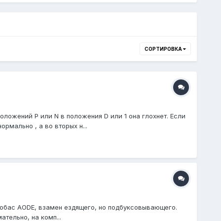
СОРТИРОВКА
оложений P или N в положения D или 1 она глохнет. Если
рмально , а во вторых н...
робас AODE, взамен ездящего, но подбуксовывающего.
ательно, на комп...