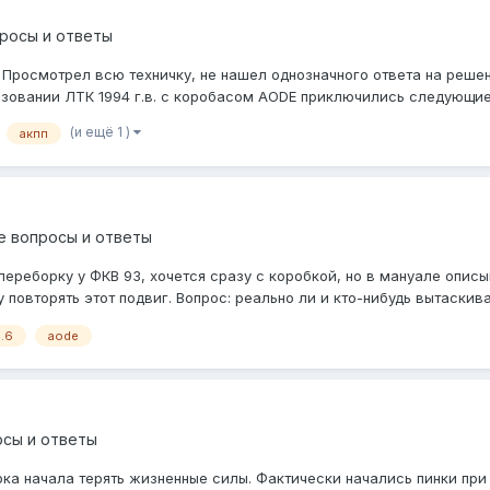
росы и ответы
Просмотрел всю техничку, не нашел однозначного ответа на реше
овании ЛТК 1994 г.в. с коробасом AODE приключились следующие н
(и ещё 1 )
акпп
е вопросы и ответы
переборку у ФКВ 93, хочется сразу с коробкой, но в мануале опис
 повторять этот подвиг. Вопрос: реально ли и кто-нибудь вытаскива
.6
aode
осы и ответы
ка начала терять жизненные силы. Фактически начались пинки при п