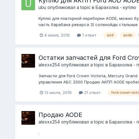
Куплю для АКПП Ford AOD AOD
ubu
опубликовал a topic в
Барахолка - куплю
Куплю для повторной переборки AODE, можно бу 
часть барабана реверса 3) соленойды стальные 4
4 июня, 2016
1 ответ
aod
aode
Остатки запчастей для Ford Cro
alexxx254
опубликовал a topic в
Барахолка - 
Запчасти для Ford Crown Victoria, Mercury Gran
управления АБС 2000 Продаю АКПП AODE пробег 
13 июля, 2016
21 ответ
ford crown victo
Продаю AODE
alexxx254
опубликовал a topic в
Барахолка - 
.