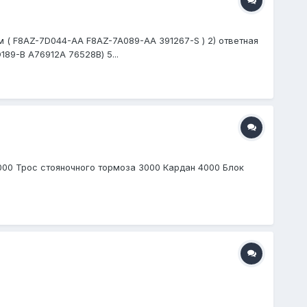
м ( F8AZ-7D044-AA F8AZ-7A089-AA 391267-S ) 2) ответная
89-B A76912A 76528B) 5...
 2000 Трос стояночного тормоза 3000 Кардан 4000 Блок