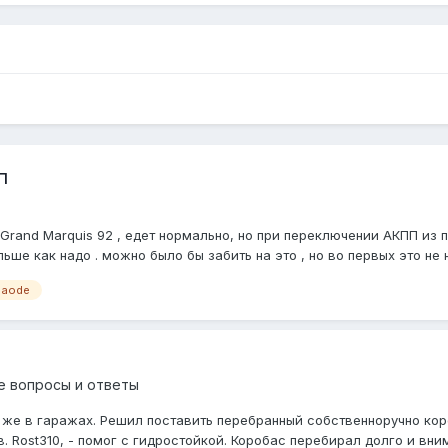
п
rand Marquis 92 , едет нормально, но при переключении АКПП из п
ше как надо . можно было бы забить на это , но во первых это не но
aode
е вопросы и ответы
о же в гаражах. Решил поставить перебранный собственноручно ко
. Rost310, - помог с гидростойкой. Коробас перебирал долго и вним