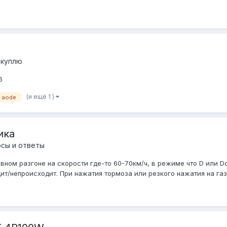
 куплю
6
(и ещё 1 )
aode
ика
сы и ответы
ном разгоне на скорости где-то 60-70км/ч, в режиме что D или Dov
т/непроисходит. При нажатия тормоза или резкого нажатия на газ п