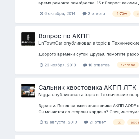
время ремонта зима\весна. 15 г Вопрос: какими 
6 октября, 2014
2 ответа
4r70w
a
Вопрос по АКПП
LinTownCar
опубликовал a topic в
Технические
Доброго времени суток! Друзья, помогите разобр
23 ноября, 2013
10 ответов
акппaod
Сальник хвостовика АКПП ЛТК 
Nigga
опубликовал a topic в
Технические воп
Здрасти. Потек сальник хвостовика АКПП AODE на
Он меняется со стороны кардана? Спец инструм
12 августа, 2013
21 ответ
ltc
aod