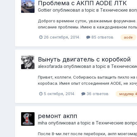
Проблема с АКПП AODE ЛТК
Gottier
опубликовал a topic в
Технические воп
Доброго времени суток, уважаемые форумчане. 
описание проблемы. Имею в каждодневном польз
26 сентября, 2014
85 ответов
aode
Вынуть двигатель с коробкой
alexofarada
опубликовал a topic в
Технически
Привет, коллеги. Собираюсь вытащить пихло на 
коробаса. Имея опыт отсоединения AODE, не хочу
5 октября, 2014
36 ответов
модуляр 4
ремонт акпп
miha
опубликовал a topic в
Технические вопр
После 8-ми лет после переборки, акпп моегомар