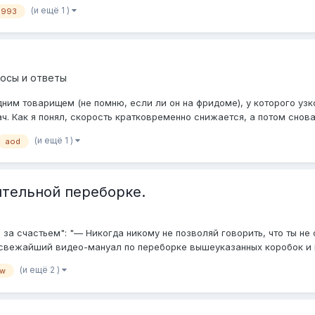
(и ещё 1 )
1993
осы и ответы
дним товарищем (не помню, если ли он на фридоме), у которого узк
 Как я понял, скорость кратковременно снижается, а потом снова по
(и ещё 1 )
aod
тельной переборке.
 за счастьем": "— Никогда никому не позволяй говорить, что ты не
вежайший видео-мануал по переборке вышеуказанных коробок и и
(и ещё 2 )
0w