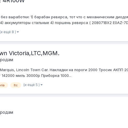
E 4R100W
без выработки: 1) барабан реверса, тот что с механическим диодо
) аккумуляторы стальные 4) поршень реверса ( 208071BX2 E0AZ-7D1
(и ещё 8 )
wn Victoria,LTC,MGM.
продам
d Marquis, Lincoln Town Car. Накладки на пороги 2000 Тросик АКПП
142000 миль 30000р Приборка 1000...
(и ещё 5 )
ria
ltc
продам