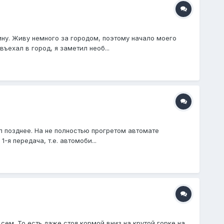
ну. Живу немного за городом, поэтому начало моего
ъехал в город, я заметил необ...
ил позднее. На не полностью прогретом автомате
я передача, т.е. автомоби...
сем. То есть даже стоя кормой вниз на крутой горке на