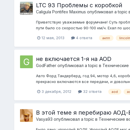
LTC 93 Проблемы с коробкой
Caligula Pontifex Maximus
опубликовал a topic 
Приветствую уважаемые форумчане! Суть пробле
пути было со скоростью 90-100 км/ч. Ехал по шо
12 мая, 2013
4 ответа
акпп
lincol
не включается 1-я на AOD
GodFather
опубликовал a topic в
Технические
Авто Форд Тандерберд, год 94, мотор 4,6, короб
прекрасно включаются все передачи, и довольно 
3 декабря, 2012
32 ответа
aod
a
В этой теме я перебираю АОД-
Vasya93
опубликовал a topic в
Технические в
Было дано: упоротый АОДЕ. Упоротый АОДЕ мог ех