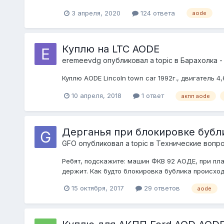
3 апреля, 2020
124 ответа
aode
Куплю на LTC AODE
eremeevdg
опубликовал a topic в
Барахолка -
Куплю AODE Lincoln town car 1992г., двигатель 4,
10 апреля, 2018
1 ответ
акпп aode
Дерганья при блокировке бубл
GFO
опубликовал a topic в
Технические вопро
Ребят, подскажите: машин ФКВ 92 АОДЕ, при плав
держит. Как будто блокировка бублика происходи
15 октября, 2017
29 ответов
aode