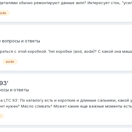
деталями обычно ремонтируют данные акпп? Интересует сток, "усиле
ode
 вопросы и ответы
аться с этой коробкой. Тип коробки (aod, aode)? С какой она маши
aode
93'
росы и ответы
 LTC 93'. По каталогу есть и короткие и длинные сальники, какой
ент нужен? Масло сливать? Может какие еще важные моменты есть
e