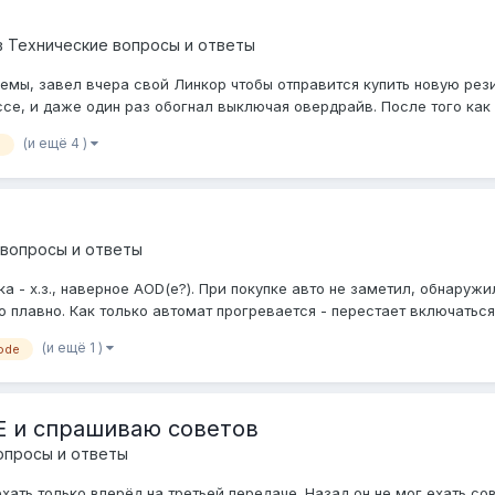
в
Технические вопросы и ответы
мы, завел вчера свой Линкор чтобы отправится купить новую рези
ссе, и даже один раз обогнал выключая овердрайв. После того как в
(и ещё 4 )
n
 вопросы и ответы
ка - х.з., наверное AOD(e?). При покупке авто не заметил, обнаруж
плавно. Как только автомат прогревается - перестает включаться 1-
(и ещё 1 )
ode
Е и спрашиваю советов
опросы и ответы
ать только вперёд на третьей передаче. Назад он не мог ехать сов