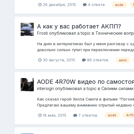
26 декабря, 2015
4 ответа
aode
А как у вас работает АКПП?
Frosti
опубликовал a topic в
Технические вопр
На днях в интернетиках был у меня разговор с о
довольно сильно тупит при переключении передач.
30 августа, 2015
86 ответов
акпп
AODE 4R70W видео по самостоя
intersign
опубликовал a topic в
Своими силами
Как сказал герой Уилла Смита в фильме "Погоня
Предлагаю вашему вниманию отрытый недавно с
16 мая, 2015
7 ответов
aode
4r7