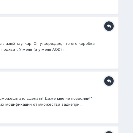
оглазый таункар. Он утверждал, что его коробка
дхват. У меня (а у меня AOD) т...
 сможешь это сделать! Даже мне не позволяй!"
х модификаций от множества заднепри...