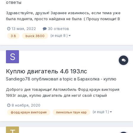
ответы
Здравствуйте, друзья! Заранее извиняюсь, если тема уже
была поднята, просто найдена не была :( Прошу помощи! В
интересующей меня машине при осмотре проявились
13 мая, 2022
30 ответов
моменты, которые смущают и затрудняют сделать вердикт о
(и ещё 8 )
3.8
buick 3800
проблеме. Вводные: Мотор Buick 3800 3.8l (поперечный, H-
Body), 1993 год....
Куплю двигатель 4.6 193лс
Sandiego78
опубликовал a topic в
Барахолка - куплю
Доброго дня товарищи! Автомобиль Форд краун виктория
1993г аоде, куплю двигатель для него! свой старый
двигатель могу отдать в зачет или на опыты Желательно
8 ноября, 2020
Москва/МО, но не исключаю доставку из региона.
(и ещё 1 )
форд краун виктория
линкольн таун кар