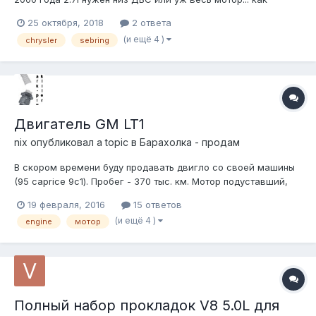
вариант)
25 октября, 2018
2 ответа
(и ещё 4 )
chrysler
sebring
Двигатель GM LT1
nix
опубликовал a topic в
Барахолка - продам
В скором времени буду продавать двигло со своей машины
(95 caprice 9c1). Пробег - 370 тыс. км. Мотор подуставший,
сапунит маслом, подкапывает из под передних сальников.
19 февраля, 2016
15 ответов
При этом используется на каждодневнем автомобиле.
(и ещё 4 )
engine
мотор
Всегда стартует и везет куда нужно. Таскает каприс с парой
3,08 весьма достойн...
Полный набор прокладок V8 5.0L для