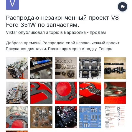
Распродаю незаконченный проект V8
Ford 351W по запчастям.
Viktar
опубликовал a topic в
Барахолка - продам
Доброго времени! Распродаю свой незаконченный проект.
Покупался для тачки. Позже примерял в лодку. Теперь
остался без надобности. Блок расточен в размер + 0.04" в
компании АБ-Мотор, на высокоточном станке Rottler F7A
(США), с базированием от постели коленчатого вала.
Хонингование в нес...