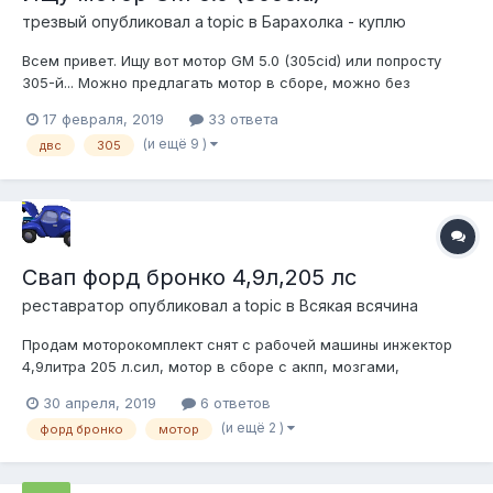
трезвый
опубликовал a topic в
Барахолка - куплю
Всем привет. Ищу вот мотор GM 5.0 (305cid) или попросту
305-й... Можно предлагать мотор в сборе, можно без
навесного, можно даже без головок... В общем - рассмотрю
17 февраля, 2019
33 ответа
все варианты)
(и ещё 9 )
двс
305
Свап форд бронко 4,9л,205 лс
реставратор
опубликовал a topic в
Всякая всячина
Продам моторокомплект снят с рабочей машины инжектор
4,9литра 205 л.сил, мотор в сборе с акпп, мозгами,
проводкой, глушителем... 100тыр. Находится в СПб
30 апреля, 2019
6 ответов
(Сертолово).
(и ещё 2 )
форд бронко
мотор