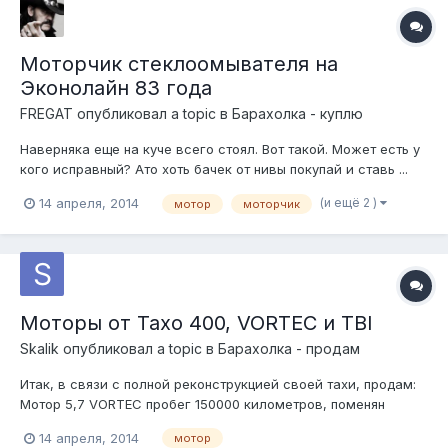
Моторчик стеклоомывателя на
Эконолайн 83 года
FREGAT
опубликовал a topic в
Барахолка - куплю
Наверняка еще на куче всего стоял. Вот такой. Может есть у
кого исправный? Ато хоть бачек от нивы покупай и ставь ...
(и ещё 2 )
14 апреля, 2014
мотор
моторчик
Моторы от Тахо 400, VORTEC и TBI
Skalik
опубликовал a topic в
Барахолка - продам
Итак, в связи с полной реконструкцией своей тахи, продам:
Мотор 5,7 VORTEC пробег 150000 километров, поменян
предыдущим хозяином, состояние отличное, стоит паук
14 апреля, 2014
мотор
нового образца, новые свечи, провода, бегунок, крышка