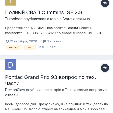
Полный СВАП Cummins ISF 2.8
Turboleon
опубликовал a topic в
Всякая всячина
Продаётся полный СВАП-комплект с Газели Некст. В
комплекте: - ДВС ISF 2.8 S4129P в сборе с навесным - КПП
усиленная под большое сцепление - Коса+мозги+приборка -
12 октября, 2020
3 ответа
Интеркулер и разные мелочи Продаётся по причине СВАПа на
(и ещё 7 )
газель
свап
японский ДВС. Состояние отличное, пробег 199 тысяч, м...
Pontiac Grand Prix 93 вопрос по тех.
части
DemonClaw
опубликовал a topic в
Технические вопросы и
ответы
Всем, доброго дня! Сразу скажу, я не опытный в тех. делах по
машинам. Но, люблю старых американцев и мой выбор пал