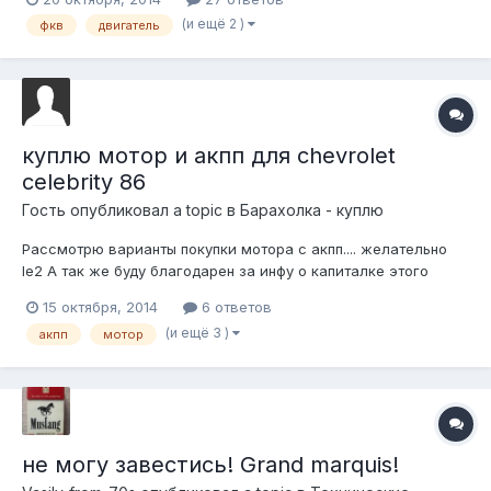
каком случае нужно менять рокера и нужно ли вообще? На
(и ещё 2 )
фкв
двигатель
данный момент беспокоит ГРМ, предполагается заказать
комплект полностью(з...
куплю мотор и акпп для chevrolet
celebrity 86
Гость опубликовал a topic в
Барахолка - куплю
Рассмотрю варианты покупки мотора с акпп.... желательно
le2 А так же буду благодарен за инфу о капиталке этого
мотора и акпп, может быть киты продают?
15 октября, 2014
6 ответов
(и ещё 3 )
акпп
мотор
не могу завестись! Grand marquis!