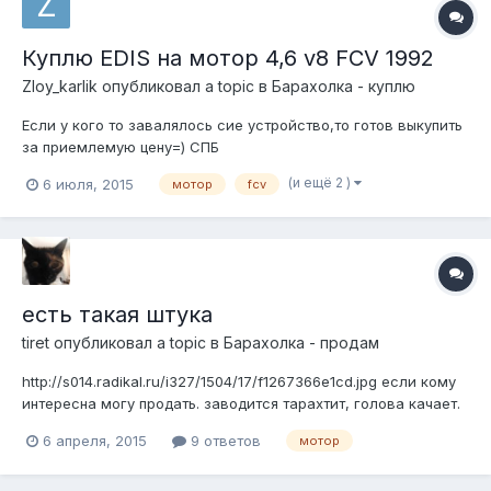
Куплю EDIS на мотор 4,6 v8 FCV 1992
Zloy_karlik
опубликовал a topic в
Барахолка - куплю
Если у кого то завалялось сие устройство,то готов выкупить
за приемлемую цену=) СПБ
(и ещё 2 )
6 июля, 2015
мотор
fcv
есть такая штука
tiret
опубликовал a topic в
Барахолка - продам
http://s014.radikal.ru/i327/1504/17/f1267366e1cd.jpg если кому
интересна могу продать. заводится тарахтит, голова качает.
но нет полной уверености что это один комплект. но найден
6 апреля, 2015
9 ответов
мотор
именно в таком виде