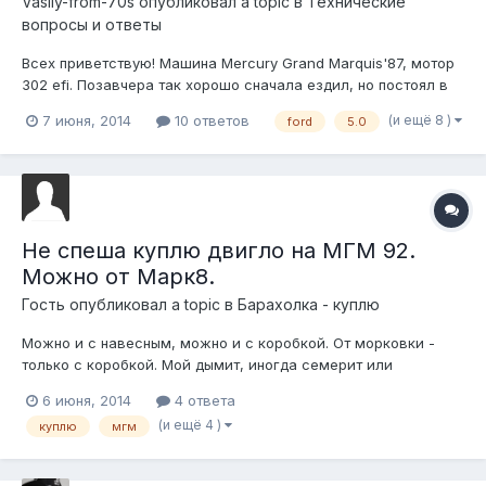
Vasily-from-70s
опубликовал a topic в
Технические
вопросы и ответы
Всех приветствую! Машина Mercury Grand Marquis'87, мотор
302 efi. Позавчера так хорошо сначала ездил, но постоял в
пробке полчаса и казалось, что вот-вот заглохнет. Заглох
(и ещё 8 )
7 июня, 2014
10 ответов
ford
5.0
когда подъехал к дому почти. Завестись удалось, заехал во
двор, и все. Вчера вечером и сегодня утром пытался
завестись, еле схв...
Не спеша куплю двигло на МГМ 92.
Можно от Марк8.
Гость опубликовал a topic в
Барахолка - куплю
Можно и с навесным, можно и с коробкой. От морковки -
только с коробкой. Мой дымит, иногда семерит или
пятерит...но едет. Так что не спешу. Можно рассмотреть
6 июня, 2014
4 ответа
вариант покупки марка из прибалтики, савместна с кем
(и ещё 4 )
куплю
мгм
нибудь. Мне тока двигло с коробасиной.