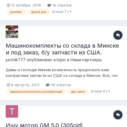
на сие чудо - Pontiac Grand Prix 93-его 3.1 v6 140 л.с. VIN
13 октября, 2019
19 ответов
1G2WH54T0PF211618 За сумму в 55 тыр, получил вполне
(и ещё 7 )
pontiac
grand prix
живой агрегат, учитывая что у позапрошлого владел...
Машинокомплекты со склада в Минске
и под заказ, б/у запчасти из США.
jurchik777
опубликовал a topic в
Наши партнеры
Дамы и господа! Имеем возможность предложить вам
контрактные запчасти из США со склада в Минске. Всё, что
мы предлагаем работоспособно. Мы не скрываем от своих
8 августа, 2013
38 ответов
клиентов историю происхождения запчастей и реальных
(и ещё 6 )
машинокомплекты контрактный
двс акпп
пробегов автомобилей, с которых эти запчасти
демонтированы. Так же можем предложить...
Ищу мотор GM 5.0 (305cid)