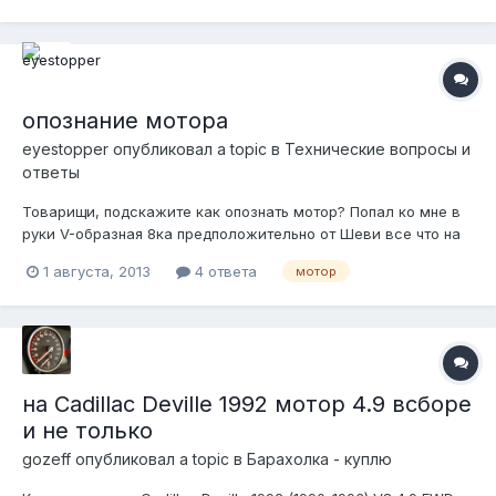
трамблера, новые прокладки клапанных крышек, масло не
расходует от замены до замены,...
опознание мотора
eyestopper
опубликовал a topic в
Технические вопросы и
ответы
Товарищи, подскажите как опознать мотор? Попал ко мне в
руки V-образная 8ка предположительно от Шеви все что на
ней нашел это цифры и буквы ни о чем мне не говорящие
1 августа, 2013
4 ответа
мотор
3927 84 GM2 на самом блоке выштамповка GM 397J010 как
вариант S97J010 (не очень хорошо читается) ну или еще вар...
на Cadillac Deville 1992 мотор 4.9 всборе
и не только
gozeff
опубликовал a topic в
Барахолка - куплю