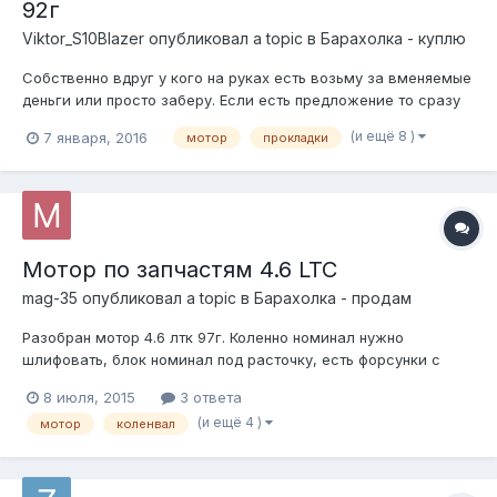
92г
Viktor_S10Blazer
опубликовал a topic в
Барахолка - куплю
Собственно вдруг у кого на руках есть возьму за вменяемые
деньги или просто заберу. Если есть предложение то сразу
звоните Такой мотор стоял на каприсах 92г бьюиках и т.д. V8
(и ещё 8 )
7 января, 2016
мотор
прокладки
5.0L 92г Тел 89152836876 Виктор Для тех кому интересно !!
Намечается свапчик следить можно тут https://www.d...
Мотор по запчастям 4.6 LTC
mag-35
опубликовал a topic в
Барахолка - продам
Разобран мотор 4.6 лтк 97г. Коленно номинал нужно
шлифовать, блок номинал под расточку, есть форсунки с
рампой, гбц в сборе, масляный насос, шатунов НЕТ,поддон
8 июля, 2015
3 ответа
впуск алюминиевый. Цена договорная. 89212329237
(и ещё 4 )
мотор
коленвал
89114423829 или mag-35@yandex.ru Максим. Может чего
забыл, спрашивайте.