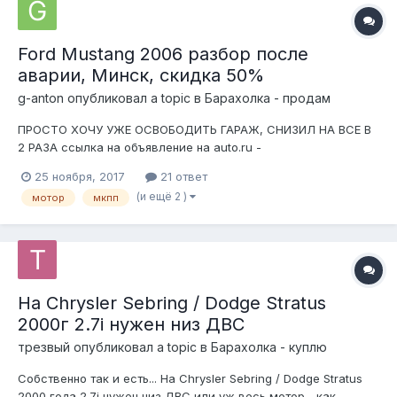
Ford Mustang 2006 разбор после
аварии, Минск, скидка 50%
g-anton
опубликовал a topic в
Барахолка - продам
ПРОСТО ХОЧУ УЖЕ ОСВОБОДИТЬ ГАРАЖ, СНИЗИЛ НА ВСЕ В
2 РАЗА ссылка на объявление на auto.ru -
https://auto.ru/cars/used/sale/ford/mustang/1063231760-f840d/
25 ноября, 2017
21 ответ
файл здесь прикрпеить не более 1кб, так что фото см.по
(и ещё 2 )
мотор
мкпп
ссылке После аварии, есть больше желание продать все
если не разом, то...
На Chrysler Sebring / Dodge Stratus
2000г 2.7i нужен низ ДВС
трезвый
опубликовал a topic в
Барахолка - куплю
Собственно так и есть... На Chrysler Sebring / Dodge Stratus
2000 года 2.7i нужен низ ДВС или уж весь мотор... как