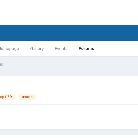
Homepage
Gallery
Events
Forums
но
epk159
насос