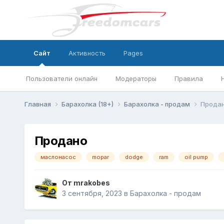
Сайт
Активность
Pages
Пользователи онлайн
Модераторы
Правила
Главная
Барахолка (18+)
Барахолка - продам
Прода
Продано
маслонасос
mopar
dodge
ram
oil pump
От
mrakobes
3 сентября, 2023
в
Барахолка - продам