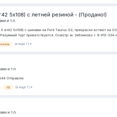
т42 5x108) с летней резиной - (Продано!)
ки и т.п.
.5 ет42 5x108) c шинами на Ford Taurus G2, прекрасно встают на G3
 Разумный торг приветствуется. Осмотр: м. Зябликово т. 8-915-334-
(и ещё 1 )
резина
ки и т.п.
2549 Отправлю
(и ещё 1 )
r15
ки и т.п.