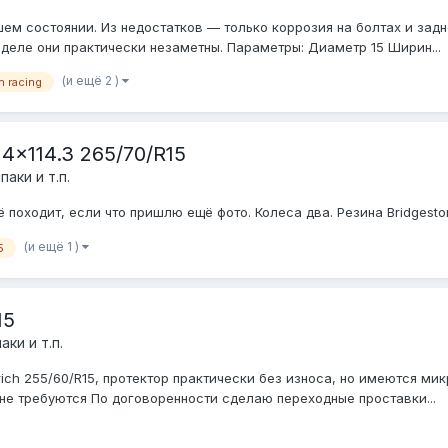
ем состоянии. Из недостатков — только коррозия на болтах и задн
деле они практически незаметны. Параметры: Диаметр 15 Ширин...
(и ещё 2 )
n racing
4x114.3 265/70/R15
аки и т.п.
 походит, если что пришлю ещё фото. Колеса два. Резина Bridgesto
(и ещё 1 )
5
15
ки и т.п.
drich 255/60/R15, протектор практически без износа, но имеются м
не требуются По договоренности сделаю переходные проставки...