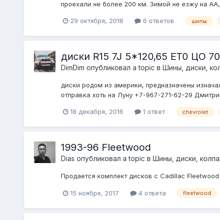
проехали не более 200 км. Зимой не езжу на АА,
29 октября, 2018
6 ответов
шипы
диски R15 7J 5*120,65 ET0 ЦО 70
DimDim
опубликовал a topic в
Шины, диски, кол
диски родом из америки, предназначены изнача
отправка хоть на Луну +7-967-271-62-29 Дмитри
18 декабря, 2016
1 ответ
chevrolet
1993-96 Fleetwood
Dias
опубликовал a topic в
Шины, диски, колпак
Продается комплект дисков c Cadillac Fleetwood 
15 ноября, 2017
4 ответа
fleetwood