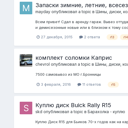
Запаски зимние, летние, всесезон
mayday
опубликовал a topic в
Шины, диски, кол
Всем привет! Сдал в аренду гараж. Вывез оттуда
и демисезонные новые или в близком к тому состо
27 декабря, 2015
2 ответа
r13
r14
комплект соломки Каприс
chevrol
опубликовал a topic в
Шины, диски, кол
7500 самовывоз из МО г.Бронницы
3 февраля, 2016
11 ответов
r15
Куплю диск Buick Rally R15
skd
опубликовал a topic в
Барахолка - куплю
Куплю Диск R15 для Бьиков 70-х годов как на кар