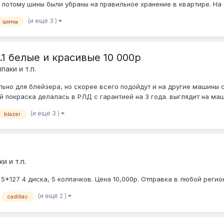
 потому шины были убраны на правильное хранение в квартире. На ф
(и ещё 3 )
шины
.1 белые и красивые 10 000р
паки и т.п.
льно для блейзера, но скорее всего подойдут и на другие машин
й покраска делалась в РЛД с гарантией на 3 года. выглядит на маш
(и ещё 3 )
blazer
и и т.п.
5*127 4 диска, 5 колпачков. Цена 10,000р. Отправка в любой регион
(и ещё 2 )
cadillac