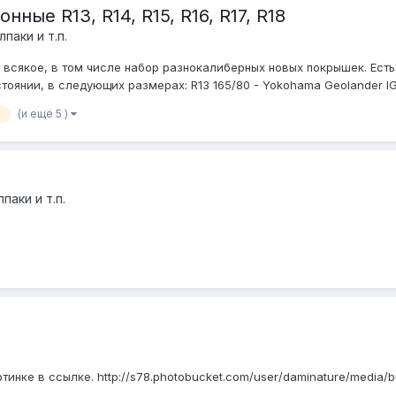
ные R13, R14, R15, R16, R17, R18
паки и т.п.
 всякое, в том числе набор разнокалиберных новых покрышек. Есть
янии, в следующих размерах: R13 165/80 - Yokohama Geolander IG30 
(и ещё 5 )
паки и т.п.
тинке в ссылке. http://s78.photobucket.com/user/daminature/media/b