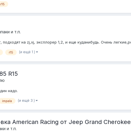
r15
паки и т.п.
т, подходят на zj,xj, эксплорер 1,2, и еще куданибудь. Очень легки
(и ещё 1 )
r15
85 R15
плю
дин надо.
(и ещё 3 )
impala
вка American Racing от Jeep Grand Cherokee 
ки и т.п.