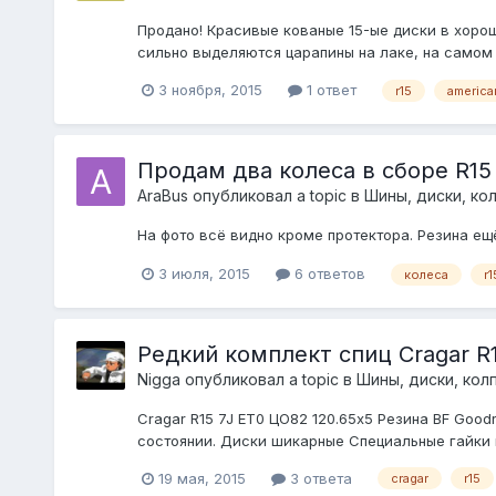
Продано! Красивые кованые 15-ые диски в хорош
сильно выделяются царапины на лаке, на самом 
3 ноября, 2015
1 ответ
r15
america
Продам два колеса в сборе R15 
AraBus
опубликовал a topic в
Шины, диски, колп
На фото всё видно кроме протектора. Резина ещё
3 июля, 2015
6 ответов
колеса
r1
Редкий комплект спиц Cragar R
Nigga
опубликовал a topic в
Шины, диски, колпа
Cragar R15 7J ET0 ЦО82 120.65x5 Резина BF Goo
состоянии. Диски шикарные Специальные гайки 
19 мая, 2015
3 ответа
cragar
r15