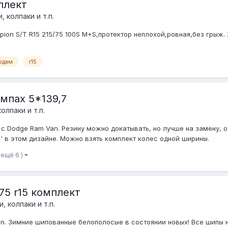
плект
, колпаки и т.п.
orpion S/T R15 215/75 100S M+S,протектор неплохой,ровная,без грыж
одам
r15
мпах 5*139,7
олпаки и т.п.
с Dodge Ram Van. Резину можно докатывать, но лучше на замену, о
'' в этом дизайне. Можно взять комплект колес одной ширины.
 ещё 6 )
75 r15 комплект
, колпаки и т.п.
apan. Зимние шипованные белополосые в состоянии новых! Все шипы 