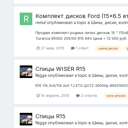
Комплект дисков Ford (15x6.5 е
remul
опубликовал a topic в
Шины, диски, колпа
Продаю комплект родных литых дисков 15 " (15x6
Turanza ER300 205/65 R15 94V Цена = 12 000 руб.
27 мая, 2015
1 ответ
шины диски
Спицы WISER R15
Nigga
опубликовал a topic в
Шины, диски, колпа
R15 114.3х5/114.3х4 7J ET0 ЦО72 30000р 8950104
14 апреля, 2015
2 ответа
wire wheels
Спицы R15
Nigga
опубликовал a topic в
Шины, диски, колпа