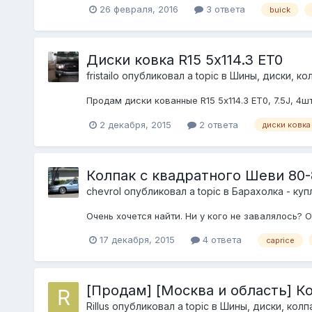
26 февраля, 2016
3 ответа
buick
Диски ковка R15 5х114.3 ET0
fristailo
опубликовал a topic в
Шины, диски, кол
Продам диски кованные R15 5х114.3 ET0, 7.5J, 4ш
2 декабря, 2015
2 ответа
диски ковка
Колпак c квадратного Шеви 80-
chevrol
опубликовал a topic в
Барахолка - ку
Очень хочетcя найти. Ни у кого не завалялоcь? О
17 декабря, 2015
4 ответа
caprice
[Продам] [Москва и область] Ко
Rillus
опубликовал a topic в
Шины, диски, колпа