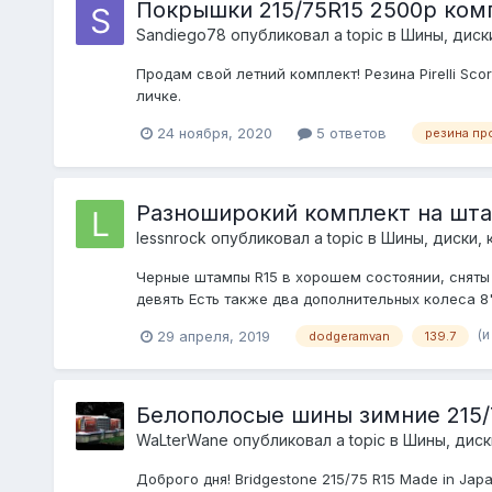
Покрышки 215/75R15 2500р ком
Sandiego78
опубликовал a topic в
Шины, диски
Продам свой летний комплект! Резина Pirelli Sc
личке.
24 ноября, 2020
5 ответов
резина пр
Разноширокий комплект на шта
lessnrock
опубликовал a topic в
Шины, диски, к
Черные штампы R15 в хорошем состоянии, сняты 
девять Есть также два дополнительных колеса 8
(и
29 апреля, 2019
dodgeramvan
139.7
Белополосые шины зимние 215/
WaLterWane
опубликовал a topic в
Шины, диски
Доброго дня! Bridgestone 215/75 R15 Made in J