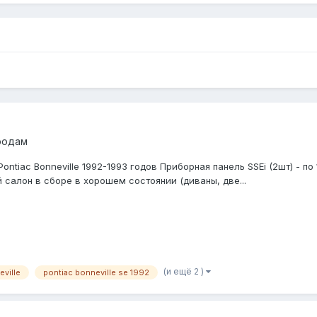
родам
tiac Bonneville 1992-1993 годов Приборная панель SSEi (2шт) - по 
 салон в сборе в хорошем состоянии (диваны, две...
(и ещё 2 )
eville
pontiac bonneville se 1992