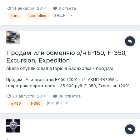
водительское Второе будет переднее пассажирское. Третье
14 декабря, 2017
3 ответа
будет заднее пассажирское справа. Диваны не предлагать -
(и ещё 1 )
ford
econoline
у меня всего три места возможно (по документам 2
пассажирских места и 1 во...
Продам или обменяю з/ч E-150, F-350,
Excursion, Expedition
Akella
опубликовал a topic в
Барахолка - продам
Продам з/ч и агрегаты: E-150 (2001 г.) 1. АКПП 4R70W с
гидротрансформатором - 35 000 руб. F-350, Excursion (2001 г.
пробег 43 000 мили) 1. Мост передний Dana 50 (все тяги,
23 августа, 2014
38 ответов
ступицы, без левого торм.суппорта, хабы механика) - 45 000
(и ещё 2 )
e-150
f-350
руб. 2. Мост задний Ford 10.5 LSD (ступицы, суппорты) - 45 000
р...