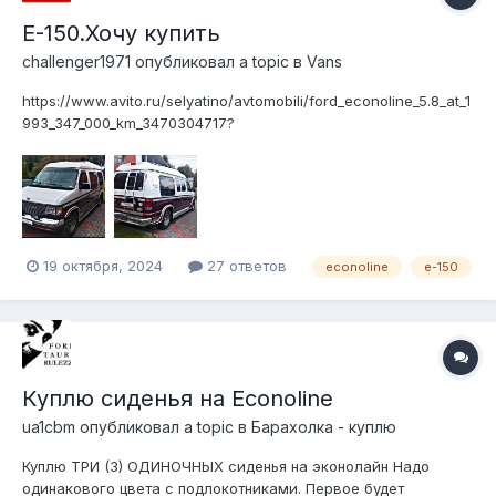
Е-150.Хочу купить
challenger1971
опубликовал a topic в
Vans
https://www.avito.ru/selyatino/avtomobili/ford_econoline_5.8_at_1
993_347_000_km_3470304717?
utm_campaign=native&utm_medium=item_page_ios&utm_source
=soc_sharing Всем доброго дня! Посмотрел вчера эту
машину.Искал Экспресс,но нашёл вон чё.. и подумал-а
почему бы и нет.Вариант очень хороший.Кузов...
19 октября, 2024
27 ответов
econoline
e-150
Куплю сиденья на Econoline
ua1cbm
опубликовал a topic в
Барахолка - куплю
Куплю ТРИ (3) ОДИНОЧНЫХ сиденья на эконолайн Надо
одинакового цвета с подлокотниками. Первое будет