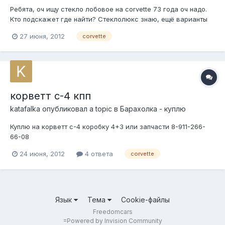
Ребята, оч ищу стекло лобовое на corvette 73 года оч надо.
Кто подскажет где найти? Стеклолюкс знаю, ещё варианты
есть?
27 июня, 2012
corvette
корветт с-4 кпп
katafalka
опубликовал a topic в
Барахолка - куплю
Куплю на корветт с-4 коробку 4+3 или запчасти 8-911-266-
66-08
24 июня, 2012
4 ответа
corvette
Язык
Тема
Cookie-файлы
Freedomcars
=
Powered by Invision Community