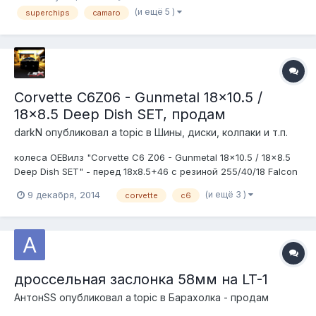
ограничителей скорости и оборотов, работы акпп (точки и
(и ещё 5 )
superchips
camaro
"жесткость" переключений), размер колес и передаточн...
Corvette C6Z06 - Gunmetal 18x10.5 /
18x8.5 Deep Dish SET, продам
darkN
опубликовал a topic в
Шины, диски, колпаки и т.п.
колеса ОЕВилз "Corvette C6 Z06 - Gunmetal 18x10.5 / 18x8.5
Deep Dish SET" - перед 18х8.5+46 с резиной 255/40/18 Falcon
FK452 - зад 18х10.5+56 на 295/35/18 Nitto NT05 Всё
(и ещё 3 )
9 декабря, 2014
corvette
c6
абсолютно новое, заглушки и чернохромовые колпачки в
комплекте. - 120тыр.
дроссельная заслонка 58мм на LT-1
АнтонSS
опубликовал a topic в
Барахолка - продам