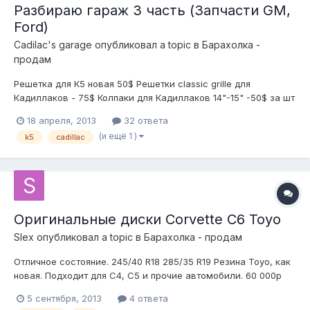
Разбираю гараж 3 часть (Запчасти GM,
Ford)
Cadilac's garage
опубликовал a topic в
Барахолка -
продам
Решетка для К5 новая 50$ Решетки classic grille для
Кадиллаков - 75$ Колпаки для Кадиллаков 14"-15" -50$ за шт
Трубы выхлопные side как для старого корвета - 250$ новые
18 апреля, 2013
32 ответа
Карб Holley -250$ Крыши сшитые оригинальные на Кадиллаки
(и ещё 1 )
k5
cadillac
- 300$ новые Кондиционеры бу - 50$ на выбор Листва Флита
94-96 - от...
Оригинальные диски Corvette C6 Toyo
Slex
опубликовал a topic в
Барахолка - продам
Отличное состояние. 245/40 R18 285/35 R19 Резина Toyo, как
новая. Подходит для C4, C5 и прочие автомобили. 60 000р
89043338369 Евгений Санкт-Петербург Фото:
5 сентября, 2013
4 ответа
http://www.avito.ru/sankt-