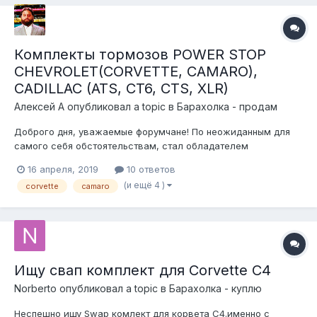
Комплекты тормозов POWER STOP
CHEVROLET(CORVETTE, CAMARO),
CADILLAC (ATS, CT6, CTS, XLR)
Алексей А
опубликовал a topic в
Барахолка - продам
Доброго дня, уважаемые форумчане! По неожиданным для
самого себя обстоятельствам, стал обладателем
нескольких комплектов тормозов производителя Power Stop,
16 апреля, 2019
10 ответов
при выяснении применимости оказалось, что данные
(и ещё 4 )
corvette
camaro
тормоза используются исключительно на американских
авто. Поэтому и нашел этот форум...
Ищу свап комплект для Corvette C4
Norberto
опубликовал a topic в
Барахолка - куплю
Неспешно ищу Swap комлект для корвета С4.именно с