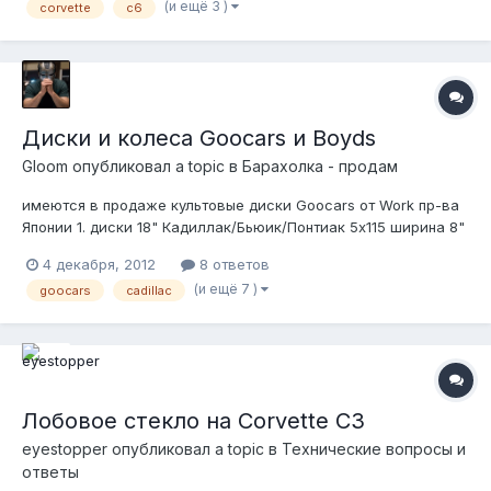
(и ещё 3 )
corvette
c6
peterburg/zapchasti_i_aksessuary/originalnye_diski_corvette_c6_
toyo_207531969
Диски и колеса Goocars и Boyds
Gloom
опубликовал a topic в
Барахолка - продам
имеются в продаже культовые диски Goocars от Work пр-ва
Японии 1. диски 18" Кадиллак/Бьюик/Понтиак 5х115 ширина 8"
вылет +38 (?) резина на доехать цена 20 т.р. 2. диски
4 декабря, 2012
8 ответов
(колёса) 19" ф-боди-4/блейзер и прочие 5х120.65
(и ещё 7 )
goocars
cadillac
разноширокие зад 9" перед 8" вылет +38 (?) 275/30+245/35
р...
Лобовое стекло на Corvette C3
eyestopper
опубликовал a topic в
Технические вопросы и
ответы