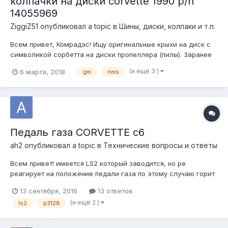
колпачки на диски corvette 1990 p/n
14055969
ZiggiZ51
опубликовал a topic в
Шины, диски, колпаки и т.п.
Всем привет, Комрадэс! Ищу оригинальные крыхи на диск с
символикой сорбетта на диски пропеллера (пилы). Заранее
благодарен.
(и ещё 3 )
6 марта, 2018
gm
rims
Педаль газа CORVETTE c6
ah2
опубликовал a topic в
Технические вопросы и ответы
Всем привет! имеется LS2 который заводится, но ре
реагирует на положение педали газа по этому случаю горит
чек и висит ошибка p3128 - Throttle/Pedal Sensor/Switch D/E
13 сентября, 2016
13 ответов
Voltage Correlation т.е. дроссельная заслонка - педаль газа -
(и ещё 2 )
ls2
p3128
tcc switch для определения виновника иду методом
исключения и нача...