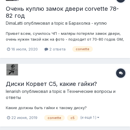
Очень куплю замок двери corvette 78-
82 год
DimaLatti
опубликовал a topic в
Барахолка - куплю
Привет всем, сучилось ЧП - маляры потеряли замок двери,
очень нужен такой как на фото - подходит от 70-80 годов GM,
куплю максимально срочно )
16 июля, 2020
2 ответа
corvette
Диски Корвет C5, какие гайки?
lenarish
опубликовал a topic в
Технические вопросы и
ответы
Какие должны быть гайки к такому диску?
(и ещё 1 )
22 июня, 2019
corvette
c5