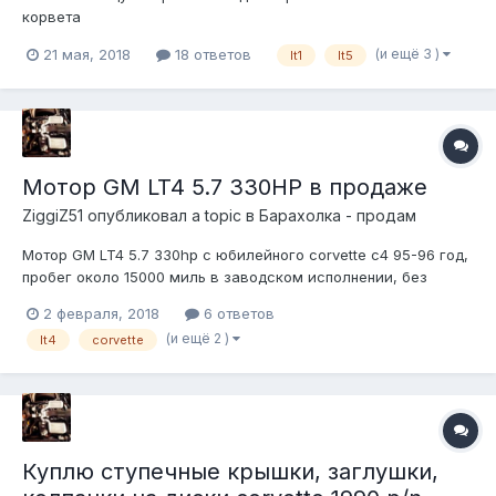
корвета
(и ещё 3 )
21 мая, 2018
18 ответов
lt1
lt5
Мотор GM LT4 5.7 330HP в продаже
ZiggiZ51
опубликовал a topic в
Барахолка - продам
Мотор GM LT4 5.7 330hp с юбилейного corvette с4 95-96 год,
пробег около 15000 миль в заводском исполнении, без
топливной рампы, но с форсунками оптиспарком, помпой
2 февраля, 2018
6 ответов
шкивом колена. Подойдет вместо LT1 на корвет/камару/
(и ещё 2 )
lt4
corvette
фаерберд/каприза/импалу/флитвуд/роадмастер
(corvette/camaro/firebird/caprise/impala...
Куплю ступечные крышки, заглушки,