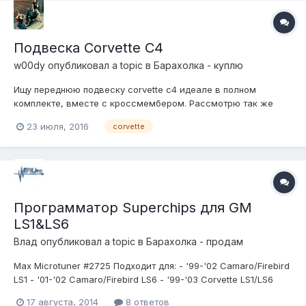
Подвеска Corvette C4
w00dy
опубликовал a topic в
Барахолка - куплю
Ищу переднюю подвеску corvette c4 идеале в полном
комплекте, вместе с кроссмембером. Рассмотрю так же
один кроссмембер
23 июля, 2016
corvette
Программатор Superchips для GM
LS1&LS6
Влад
опубликовал a topic в
Барахолка - продам
Max Microtuner #2725 Подходит для: - '99-'02 Camaro/Firebird
LS1 - '01-'02 Camaro/Firebird LS6 - '99-'03 Corvette LS1/LS6
Функции: - +10% мощности и +13% момента - корректировка
17 августа, 2014
8 ответов