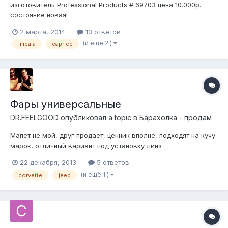
изготовитель Professional Products # 69703 цена 10.000р.
состояние новая!
2 марта, 2014
13 ответов
(и ещё 2 )
impala
caprice
Фары универсальные
DR.FEELGOOD
опубликовал a topic в
Барахолка - продам
Мапет не мой, друг продает, ценник вполне, подходят на кучу
марок, отличный вариант под установку линз
http://usavans.ru/forum/viewtopic.php?f=36&t=2496
22 декабря, 2013
5 ответов
(и ещё 1 )
corvette
jeep