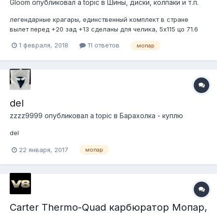
Gloom
опубликовал a topic в
Шины, диски, колпаки и т.п.
легендарные крагары, единственный комплект в стране
вылет перед +20 зад +13 сделаны для челика, 5х115 цо 71.6
почти новая резина Pirelli 245/45R20 цена комплекта 60 тыс
1 февраля, 2018
11 ответов
мопар
898522ЗЗЗ7О Игорь
del
zzzz9999
опубликовал a topic в
Барахолка - куплю
del
22 января, 2017
мопар
Carter Thermo-Quad карбюратор Мопар,