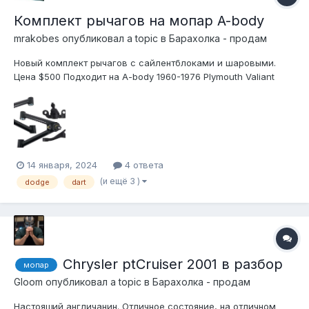
Комплект рычагов на мопар A-body
mrakobes
опубликовал a topic в
Барахолка - продам
Новый комплект рычагов с сайлентблоками и шаровыми.
Цена $500 Подходит на A-body 1960-1976 Plymouth Valiant
1960-1981 Chrysler Valiant 1961-1962 Dodge Lancer 1961-1963
DeSoto Rebel 1963-1976 Dodge Dart 1964-1969 Plymount
Barracuda 1971-1976 Plymouth Scamp 1970-1976 Plymouth
Duster...
14 января, 2024
4 ответа
(и ещё 3 )
dodge
dart
Chrysler ptCruiser 2001 в разбор
мопар
Gloom
опубликовал a topic в
Барахолка - продам
Настоящий англичанин. Отличное состояние, на отличном