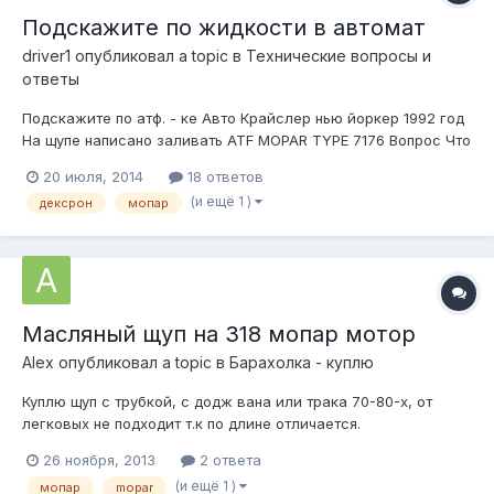
Подскажите по жидкости в автомат
driver1
опубликовал a topic в
Технические вопросы и
ответы
Подскажите по атф. - ке Авто Крайслер нью йоркер 1992 год
На щупе написано заливать ATF MOPAR TYPE 7176 Вопрос Что
является АНАЛОГОМ Этой жидкости? В инете написано
20 июля, 2014
18 ответов
вроде дексрон 2. Хочется услышать мнение специалистов. В
(и ещё 1 )
дексрон
мопар
пунктах замены масла в Архангельске и в магазинах авто
химии о таком не...
Масляный щуп на 318 мопар мотор
Alеx
опубликовал a topic в
Барахолка - куплю
Куплю щуп с трубкой, с додж вана или трака 70-80-х, от
легковых не подходит т.к по длине отличается.
26 ноября, 2013
2 ответа
(и ещё 1 )
мопар
mopar