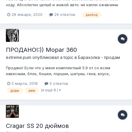
ходу. Абсолютно целый и живой авто. ни капли ожавчины
Атмосферник, 2.4, механика. Отличная зимняя шипованая
28 января, 2020
26 ответов
разбор
резина на 17-х дисках ГРМ и помпа заменены 898522ЗЗЗ7О
Игорь
ПРОДАНО!:)) Mopar 360
extreme.pum
опубликовал a topic в
Барахолка - продам
Продано! Если что у меня комплектный 5.9 от со всем
навесным, блок, бошки, поршни, шатуны, гена, впуск,
крышки, выпуск... Всё до болтика. Поддонов и впуска по 2,
5 марта, 2018
5 ответов
есть даже распределитель и провода, инжекторы, дроссель,
(и ещё 8 )
додж
рам
датчики... Стоял у меня в траке, для счастья там не хватает
только поменят...
Cragar SS 20 дюймов