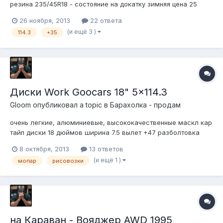
резина 235/45R18 - состояние на докатку зимняя цена 25
телефон на аватаре
26 ноября, 2013
22 ответа
(и ещё 3 )
114.3
+35
Диски Work Goocars 18" 5x114.3
Gloom
опубликовал a topic в
Барахолка - продам
очень легкие, алюминиевые, высококачественные маскл кар
тайп диски 18 дюймов ширина 7.5 вылет +47 разболтовка
5х114,3 есть проставки 15 мм + 8 мм к ним 18 т.р. телефон на
8 октября, 2013
13 ответов
аватаре
(и ещё 1 )
мопар
рисовозки
на Караван - Вояджер AWD 1995