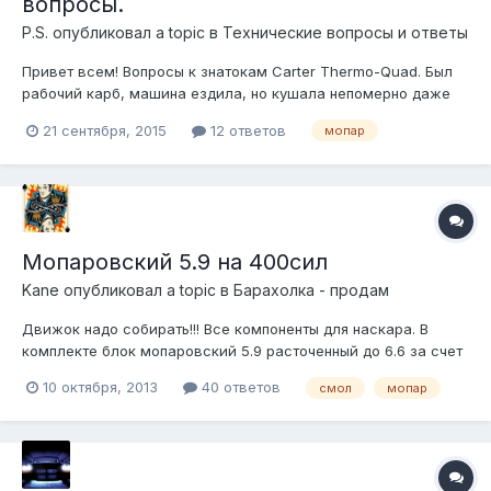
вопросы.
P.S.
опубликовал a topic в
Технические вопросы и ответы
Привет всем! Вопросы к знатокам Carter Thermo-Quad. Был
рабочий карб, машина ездила, но кушала непомерно даже
для своего аппетита. Разобрал) не заводится. По всем
21 сентября, 2015
12 ответов
мопар
признакам заливает мотор. Видимо дело в резинках между
пластиковым корпусом и диффузионными колодцами.
Поставил новые из ремкомплекта,...
Мопаровский 5.9 на 400сил
Kane
опубликовал a topic в
Барахолка - продам
Движок надо собирать!!! Все компоненты для наскара. В
комплекте блок мопаровский 5.9 расточенный до 6.6 за счет
увеличения хода поршня и колена! Блок мыли,
10 октября, 2013
40 ответов
смол
мопар
ремонтировали и т.п. в конторе(содрали около 10тыс). Лежит
в дальнем гараже и пока фоток нет. Про остальное не буду
писать, а выложу фото -...